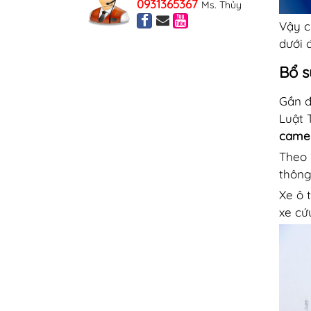
0931365367
Ms. Thủy
Vậy c
dưới 
Bổ s
Gần đ
Luật 
camer
Theo 
thông
Xe ô 
xe cứ