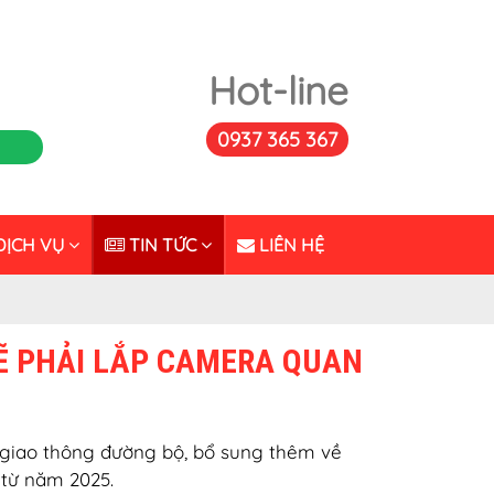
Hot-line
0937 365 367
ỊCH VỤ
TIN TỨC
LIÊN HỆ
Ẽ PHẢI LẮP CAMERA QUAN
n giao thông đường bộ, bổ sung thêm về
 từ năm 2025.