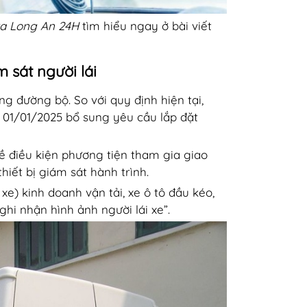
a Long An 24H
tìm hiểu ngay ở bài viết
 sát người lái
g đường bộ. So với quy định hiện tại,
y 01/01/2025 bổ sung yêu cầu lắp đặt
ề điều kiện phương tiện tham gia giao
hiết bị giám sát hành trình.
xe) kinh doanh vận tải, xe ô tô đầu kéo,
 ghi nhận hình ảnh người lái xe”.