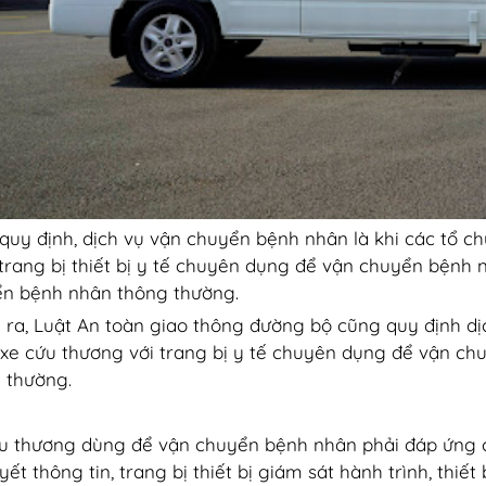
quy định, dịch vụ vận chuyển bệnh nhân là khi các tổ c
trang bị thiết bị y tế chuyên dụng để vận chuyển bệnh
n bệnh nhân thông thường.
 ra, Luật An toàn giao thông đường bộ cũng quy định dịc
xe cứu thương với trang bị y tế chuyên dụng để vận c
 thường.
u thương dùng để vận chuyển bệnh nhân phải đáp ứng c
yết thông tin, trang bị thiết bị giám sát hành trình, thiết