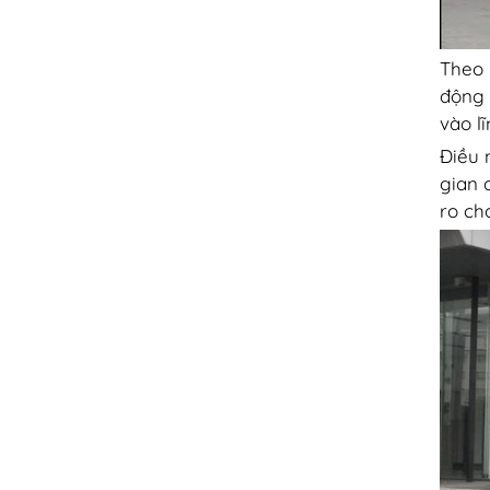
Theo 
động 
vào l
Điều 
gian 
ro ch