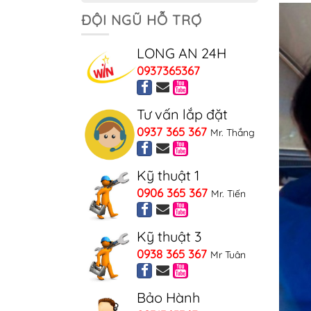
ĐỘI NGŨ HỖ TRỢ
LONG AN 24H
0937365367
Tư vấn lắp đặt
0937 365 367
Mr. Thắng
Kỹ thuật 1
0906 365 367
Mr. Tiến
Kỹ thuật 3
0938 365 367
Mr Tuân
Bảo Hành