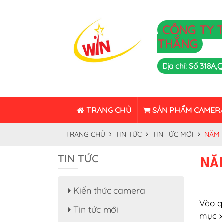
CÔNG TY 
THẮNG
Địa chỉ: Số 318A
TRANG CHỦ
SẢN PHẨM CAMER
TRANG CHỦ
TIN TỨC
TIN TỨC MỚI
NĂM 
TIN TỨC
NĂ
Kiến thức camera
Vào q
Tin tức mới
mục x