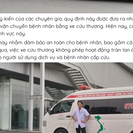
ý kiến của các chuyên gia, quy định này được đưa ra n
vận chuyển bệnh nhân bằng xe cứu thương. Hiện nay, có
ĩnh vực này.
này nhằm đảm bảo an toàn cho bệnh nhân, bao gồm cả a
qua, việc xe cứu thương không phép hoạt động tràn lan 
o người sử dụng dịch vụ và bệnh nhân cấp cứu.