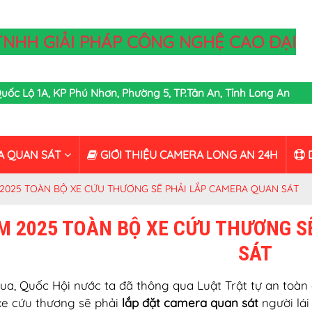
TNHH GIẢI PHÁP CÔNG NGHỆ CAO ĐẠI
,Quốc Lộ 1A, KP Phú Nhơn, Phường 5, TP.Tân An, Tỉnh Long An
A QUAN SÁT
GIỚI THIỆU CAMERA LONG AN 24H
D
2025 TOÀN BỘ XE CỨU THƯƠNG SẼ PHẢI LẮP CAMERA QUAN SÁT
M 2025 TOÀN BỘ XE CỨU THƯƠNG S
SÁT
ua, Quốc Hội nước ta đã thông qua Luật Trật tự an toà
e cứu thương sẽ phải
lắp đặt camera quan sát
người lái