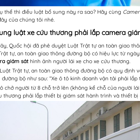
ụ thể thì điều luật bổ sung này ra sao? Hãy cùng
Camer
đây của chúng tôi nhé.
ung luật xe cứu thương phải lắp camera giám
ây, Quốc hội đã phê duyệt Luật Trật tự an toàn giao thôn
Trật tự, an toàn giao thông đường bộ có hiệu lực từ ngà
a giám sát
hình ảnh người lái xe cho xe cứu thương.
Luật Trật tự, an toàn giao thông đường bộ có quy định v
 đường bộ như sau: “Xe ô tô kinh doanh vận tải phải lắp t
tô chở người từ 8 chỗ trở lên (không kể chỗ của người lái 
u thương phải lắp thiết bị giám sát hành trình và thiết bị