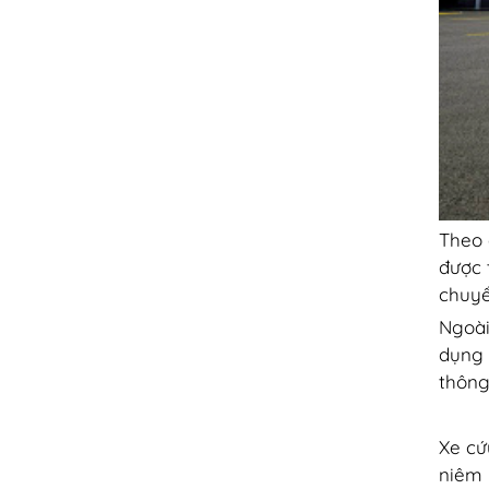
Theo 
được 
chuyể
Ngoài
dụng 
thông
Xe cứ
niêm 