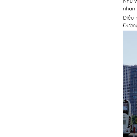
Như vậ
nhận 
Điều 
Đường