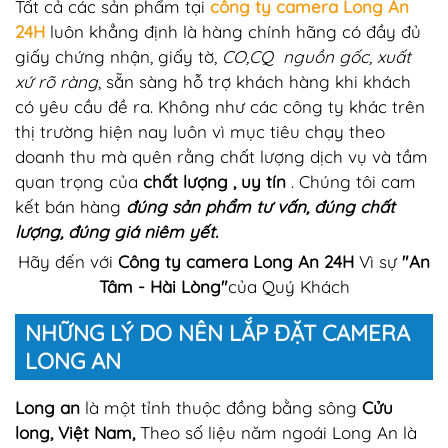
Tất cả các sản phẩm tại
công ty camera Long An
24H
luôn khẳng định là hàng chính hãng có đầy đủ
giấy chứng nhận, giấy tờ,
CO,CQ nguồn gốc, xuất
xứ rõ ràng
, sẵn sàng hỗ trợ khách hàng khi khách
có yêu cầu đề ra. Không như các công ty khác trên
thị trường hiện nay luôn vì mục tiêu chạy theo
doanh thu mà quên rằng chất lượng dịch vụ và tầm
quan trọng của
chất lượng , uy tín
. Chúng tôi cam
kết bán hàng
đúng sản phẩm tư vấn, đúng chất
lượng, đúng giá niêm yết.
Hãy đến với
Công ty camera Long An 24H
Vì sự
"An
Tâm - Hài Lòng"
của Quý Khách
NHỮNG LÝ DO NÊN LẮP ĐẶT CAMERA
LONG AN
Long an
là một tỉnh thuộc đồng bằng sông
Cửu
long, Việt Nam,
Theo số liệu năm ngoái Long An là