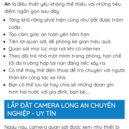
An
là điều thiết yếu không thể thiếu với những tiêu
điểm ngắn gọn sau đây:
Tăng khả năng phát hiện cũng như bắt được trộm
cướp.
Tạo cảm giác an toàn yên tâm hơn.
Tiện lợi quan sát, đề phòng kẻ gian hiệu quả.
Quan sát mọi lúc mọi nơi khi có interner.
Theo dõi trẻ nhỏ một mình trong phòng, hạn chế
tối đa trường hợp tai nạn đáng tiếc xảy ra.
Có thể thay thế điện thoại để trò chuyện với người
thân khi công tác xa nhà.
Bạn có thể lưu lại hay chia sẽ những đoạn ghi
hình hài hước với gia đình, bạn bè,....
LẮP ĐẶT CAMERA LONG AN CHUYÊN
NGHIỆP - UY TÍN
Ngày nay, camera quan sát được xem như thiết bị