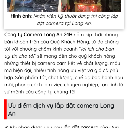
Hình ảnh
:
Nhân viên kỹ thuật đang thi công lắp
đặt camera tại Long An.
Công ty Camera Long An 24H
nắm kịp thời những
băn khoăn trên của Quý Khách Hàng, từ đó chúng
tôi với phương châm kinh doanh “
lợi ích cho bạn -
uy tín cho tôi
” sẽ mang đến cho quý khách hàng
những thiết bị camera cam kết về chất lượng, mẫu
mã hiện đại, nhiều tính năng ưu việt và giá cả phù
hợp. Sản phẩm tốt, chất lượng, chế độ bảo hành hậu
mãi, phong cách làm việc chuyên nghiệp, tận tình là
sứ mệnh của công ty chúng tôi.
Ưu điểm dịch vụ lắp đặt camera Long
An
✔ Khi nhận được yêu cầu
lắp đặt camera
của Quý