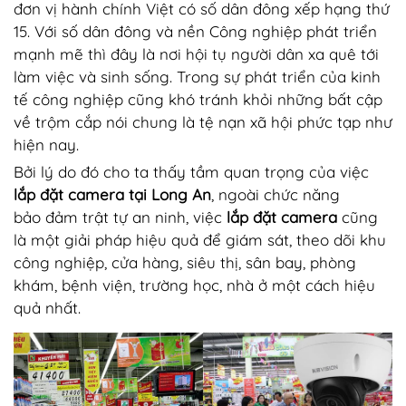
đơn vị hành chính Việt có số dân đông xếp hạng thứ
15. Với số dân đông và nền Công nghiệp phát triển
mạnh mẽ thì đây là nơi hội tụ người dân xa quê tới
làm việc và sinh sống. Trong sự phát triển của kinh
tế công nghiệp cũng khó tránh khỏi những bất cập
về trộm cắp nói chung là tệ nạn xã hội phức tạp như
hiện nay.
Bởi lý do đó cho ta thấy tầm quan trọng của việc
lắp đặt camera tại Long An
, ngoài chức năng
bảo đảm trật tự an ninh, việc
lắp đặt camera
cũng
là một giải pháp hiệu quả để giám sát, theo dõi khu
công nghiệp, cửa hàng, siêu thị, sân bay, phòng
khám, bệnh viện, trường học, nhà ở một cách hiệu
quả nhất.