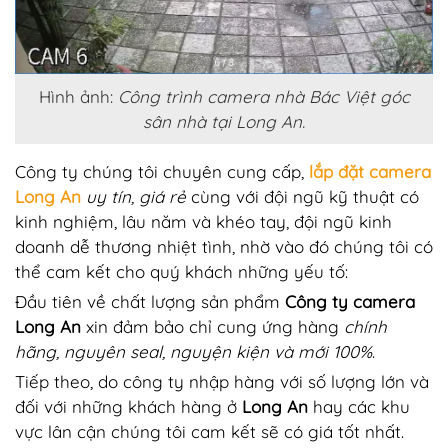
Hình ảnh:
Công trình camera nhà Bác Việt góc
sân nhà tại Long An.
Công ty
chúng tôi chuyên cung cấp,
lắp đặt camera
Long An
uy tín, giá rẻ
cùng với đội ngũ kỹ thuật có
kinh nghiệm, lâu năm và khéo tay, đội ngũ kinh
doanh dễ thương nhiệt tình, nhờ vào đó chúng tôi có
thể cam kết cho quý khách những yếu tố:
Đầu tiên về chất lượng sản phẩm
Công ty camera
Long An
xin đảm bảo chỉ cung ứng hàng
chính
hãng, nguyên seal, nguyện kiện và mới 100%
.
Tiếp theo, do công ty nhập hàng với số lượng lớn và
đối với những khách hàng ở
Long An
hay các khu
vực lân cận chúng tôi cam kết sẽ có giá tốt nhất.