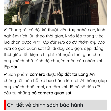
✔ Chúng tôi có đội kỹ thuật viên tay nghề cao, kinh
nghiệm tích lũy theo thời gian, khéo léo trong việc
lựa chọn được vị trí
lắp đặt vừa có độ thẩm mỹ cao
vừa có góc quan sát tốt, đi dây cáp gọn, đẹp, đồng
thời giúp tiết kiệm chi phí, rút ngắn thời gian cho
quý khách nhờ trình độ chuyên môn của nhân khi
lắp đặt.
✔ Sản phẩm
camera
được
lắp đặt tại Long An
chúng tôi luôn hỗ trợ bảo hành lên tới 24 tháng giúp
quý khách thoãi mái, an tâm khi đã bỏ số tiền để
đầu tư những
bộ camera quan sát
.
Chi tiết về chính sách bảo hành