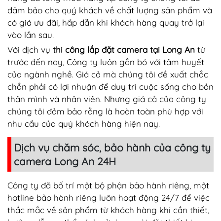
đảm bảo cho quý khách về chất luợng sản phẩm và
có giá ưu đãi, hấp dẫn khi khách hàng quay trở lại
vào lần sau.
Với dịch vụ
thi công lắp đặt camera tại Long An
từ
trước đến nay, Công ty luôn gắn bó với tâm huyết
của ngành nghề. Giá cả mà chúng tôi đề xuất chắc
chắn phải có lợi nhuận để duy trì cuộc sống cho bản
thân mình và nhân viên. Nhưng giá cả của công ty
chúng tôi đảm bảo rằng là hoàn toàn phù hợp với
nhu cầu của quý khách hàng hiện nay.
Dịch vụ chăm sóc, bảo hành của công ty
camera Long An 24H
Công ty đã bố trí một bộ phận bảo hành riêng, một
hotline bảo hành riêng luôn hoạt động 24/7 để việc
thắc mắc về sản phẩm từ khách hàng khi cần thiết,