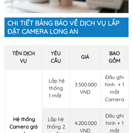
CHI TIẾT BẢNG BÁO VỀ DỊCH VỤ LẮP
ĐẶT CAMERA LONG AN
TÊN DỊCH
YÊU
BAO
GIÁ
VỤ
CẦU
GỒM
Đầu ghi
Lắp hệ
3.500.000
hình + 1
thống
VND
mắt
1 mắt
Camera
Đầu ghi
Hệ thống
Lắp hệ
4.200.000
hình + 1
Camera giá
thống 2
VND
mắt