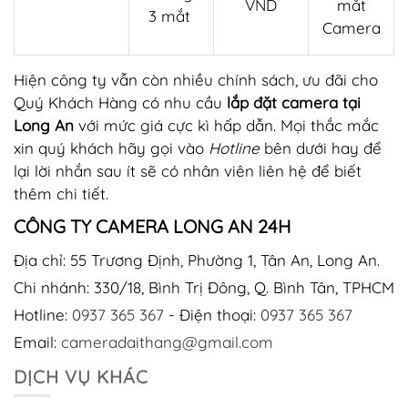
VND
mắt
3 mắt
Camera
Hiện công ty vẫn còn nhiều chính sách, ưu đãi cho
Quý Khách Hàng có nhu cầu
lắp đặt camera tại
Long An
với mức giá cực kì hấp dẫn. Mọi thắc mắc
xin quý khách hãy gọi vào
Hotline
bên dưới hay để
lại lời nhắn sau ít sẽ có nhân viên liên hệ để biết
thêm chi tiết.
CÔNG TY CAMERA LONG AN 24H
Địa chỉ: 55 Trương Định, Phường 1, Tân An, Long An.
Chi nhánh: 330/18, Bình Trị Đông, Q. Bình Tân, TPHCM
Hotline:
0937 365 367
- Điện thoại:
0937 365 367
Email:
cameradaithang@gmail.com
DỊCH VỤ KHÁC