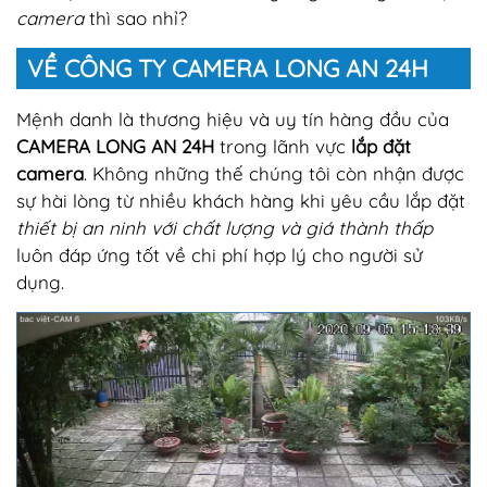
camera
thì sao nhỉ?
VỀ CÔNG TY CAMERA LONG AN 24H
Mệnh danh là thương hiệu và uy tín hàng đầu của
CAMERA LONG AN 24H
trong lãnh vực
lắp đặt
camera
. Không những thế chúng tôi còn nhận được
sự hài lòng từ nhiều khách hàng khi yêu cầu lắp đặt
thiết bị an ninh với chất lượng và giá thành thấp
luôn đáp ứng tốt về chi phí hợp lý cho người sử
dụng.