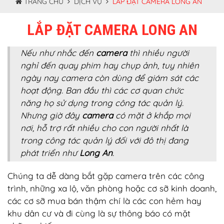
TRANG CHỦ
DỊCH VỤ
LẮP ĐẶT CAMERA LONG AN
LẮP ĐẶT CAMERA LONG AN
Nếu như nhắc đến
camera
thì nhiều người
nghỉ đến quay phim hay chụp ảnh, tuy nhiên
ngày nay camera còn dùng để giám sát các
hoạt động. Ban đầu thì các cơ quan chức
năng họ sử dụng trong công tác quản lý.
Nhưng giờ đây
camera
có mặt ở khắp mọi
nơi,
hỗ trợ rất nhiều cho con người
nhất là
trong công tác quản lý đối với đô thị đang
phát triển như
Long An
.
Chúng ta dễ dàng bắt gặp camera trên các công
trình, những xa lộ, văn phòng hoặc cơ sỡ kinh doanh,
các cơ sỡ mua bán thậm chí là các con hẻm hay
khu dân cư và đi cùng là sự thông báo có mặt