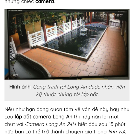
những chiếc
camera
.
Hình ảnh
:
Công trình tại Long An được nhân viên
kỹ thuật chúng tôi lắp đặt.
Nếu như bạn đang quan tâm về vấn đề này hay nhu
cầu
lắp đặt camera Long An
thì hãy nán lại một
chút với
Camera Long An 24H
, biết đâu sau 15 phút
nữa bạn có thể trở thành chuyên gia trong
lĩnh vực