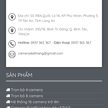
Địa chỉ: Số 318A,Quốc Lộ 1A, KP Phú Nhơn, Phường 5,
TP.Tân An, Tỉnh Long An
Chi nhánh: 330/18, Bình Trị Đông, Q. Bình Tân,
TPHCM
Hotline:
0937 365 367
-
Điện thoại:
0937 365 367
cameradaithang@gmail.com
SẢN PHẨM
Trọn bộ 4 camera
Trọn bộ 8 camera
Hệ thống 16 camera trở lên
Camera IP WIFI không dây EZVIZ