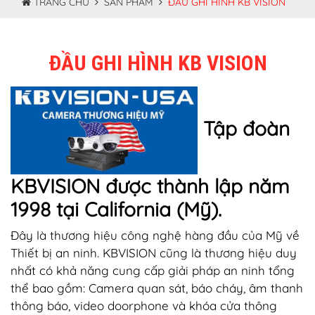
TRANG CHỦ
SẢN PHẨM
ĐẦU GHI HÌNH KB VISION
ĐẦU GHI HÌNH KB VISION
Tập đoàn
KBVISION được thành lập năm
1998 tại California (Mỹ).
Đây là thương hiệu công nghệ hàng đầu của Mỹ về
Thiết bị an ninh. KBVISION cũng là thương hiệu duy
nhất có khả năng cung cấp giải pháp an ninh tổng
thể bao gồm: Camera quan sát, báo cháy, âm thanh
thông báo, video doorphone và khóa cửa thông