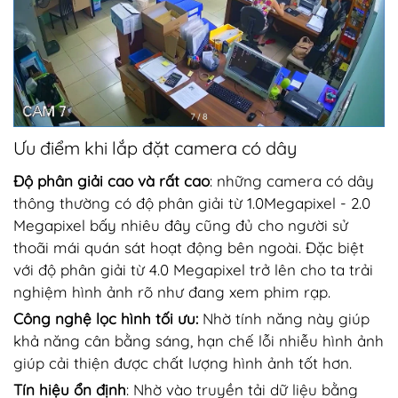
Ưu điểm khi lắp đặt camera có dây
Độ phân giải cao và rất cao
: những camera có dây
thông thường có độ phân giải từ 1.0Megapixel - 2.0
Megapixel bấy nhiêu đây cũng đủ cho người sử
thoãi mái quán sát hoạt động bên ngoài. Đặc biệt
với độ phân giải từ 4.0 Megapixel trở lên cho ta trải
nghiệm hình ảnh rõ như đang xem phim rạp.
Công nghệ lọc hình tối ưu:
Nhờ tính năng này giúp
khả năng cân bằng sáng, hạn chế lỗi nhiễu hình ảnh
giúp cải thiện được chất lượng hình ảnh tốt hơn.
Tín hiệu ổn định
: Nhờ vào truyền tải dữ liệu bằng