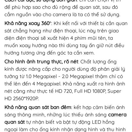
để phù hợp sao cho đủ rộng để quan sát, sau đó
cắm nguồn vào cho camera là ta có thể sử dụng.
Khả năng xoay 360
°: Khi kết nối với thiết bị cần quan
sát chẳng hạng như điện thoại, lúc này trên giao
diện điện thoại sẽ xuất hiện 4 phím mũi tên, ta
muốn xoay hướng nào thì dùng tay ấn giữ nút điều
hướng tương ứng đến góc ta cần xem.
Cho hình ảnh trung thực, rõ nét
: Chất lượng ống
kính được nâng cấp cho người dùng độ phân giải lý
tưởng từ 1.0 Megapixel - 2.0 Megapixel thậm chí có
thể lên đến 4 Megapixel. Khả năng xuất ra hình ảnh
nét căng như thực tế HD 720, Full HD 1080P, Super
HD 2560*1920P.
Khả năng quan sát ban đêm
: kết hợp cảm biến ánh
sáng thông minh, những lúc thiếu ánh sáng
camera
quan sát
tự nhận biết và bật tự động LED hồng
ngoại làm cho ống kính nhận dạng hình và thu hình