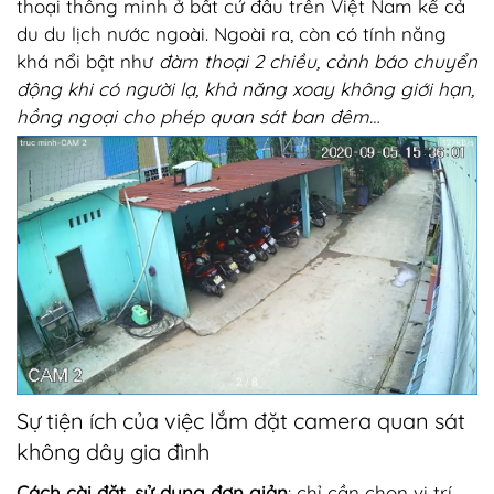
thoại thông minh ở bất cứ đâu trên Việt Nam kể cả
du du lịch nước ngoài. Ngoài ra, còn có tính năng
khá nổi bật như
đàm thoại 2 chiều, cảnh báo chuyển
động khi có người lạ, khả năng xoay không giới hạn,
hồng ngoại cho phép quan sát ban đêm…
Sự tiện ích của việc lắm đặt camera quan sát
không dây gia đình
Cách cài đặt, sử dụng đơn giản
: chỉ cần chọn vị trí