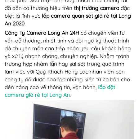
mắc phải. Sau một năm đầy thách thức chúng tôi
đã dần có thương hiệu trên
thị trường camera
đặc
biệt là lĩnh vực
lắp camera quan sát giá rẻ tại Long
An 2020
.
Công Ty Camera Long An 24H
có chuyên viên tư
vấn dễ thương, nhiệt tình và đội ngũ kỹ thuật trình
độ chuyên môn cao tiếp nhận yêu cầu khách hàng
và xử lý nhanh chóng, chuyên nghiệp. Nhằm tránh
trường hợp nhầm lẫn hay sai sót trong quá trình
làm việc với Quý Khách Hàng các nhân viên bên
công ty đã được đào tạo những kiến từ cơ bản cho
đến nâng cao về thông tin, vận hành,
lắp đặt
camera giá rẻ tại Long An
.