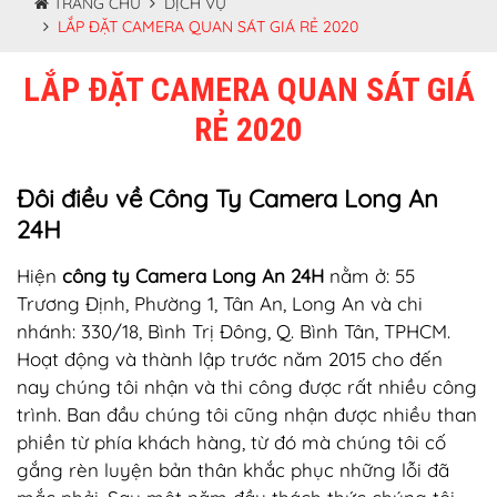
TRANG CHỦ
DỊCH VỤ
LẮP ĐẶT CAMERA QUAN SÁT GIÁ RẺ 2020
LẮP ĐẶT CAMERA QUAN SÁT GIÁ
RẺ 2020
Đôi điều về Công Ty Camera Long An
24H
Hiện
công ty Camera Long An 24H
nằm ở: 55
Trương Định, Phường 1, Tân An, Long An và chi
nhánh: 330/18, Bình Trị Đông, Q. Bình Tân, TPHCM.
Hoạt động và thành lập trước năm 2015 cho đến
nay chúng tôi nhận và thi công được rất nhiều công
trình. Ban đầu chúng tôi cũng nhận được nhiều than
phiền từ phía khách hàng, từ đó mà chúng tôi cố
gắng rèn luyện bản thân khắc phục những lỗi đã