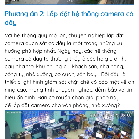
Phương án 2: Lắp đặt hệ thống camera có
dây
Với hệ thống quy mô lớn, chuyên nghiệp lắp đặt
camera quan sát có dây là một trong những xu
hướng phù hợp nhất. Ngày nay, các hệ thống
camera có dây ta thường thấy ở các hộ gia đình,
dãy nhà trọ, khu chung cư, khách sạn, nhà hàng,
công ty, nhà xưởng, cơ quan, sân bay… Bởi đây là
thiết bị ghi hình giám sát chặt chẽ có bảo mật về an
ning cao, mang tính chuyên nghiệp, đảm bảo về tín
hiệu ổn định. Bạn có muốn chọn giải pháp này
để lắp đặt camera cho văn phòng, nhà xưởng?