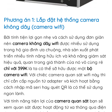
Phương án 1: Lắp đặt hệ thống camera
không dây (camera wifi)
Bởi tính tiện lợi gọn nhẹ và cách sử dụng đơn giản
nên
camera không dây wifi
được nhiều sử dụng
trong hộ gia đình ưa chuộng, nhà sản xuất phát
triển nhiều tính năng hữu ích và khả năng giám sát
hiệu quả, quan trong giá thành của nó vô cùng rẻ
chỉ với 399K
là ta có thể sỡ hữu được một
bộ
camera wifi
. Với chiêc camera quan sát wifi này thì
chỉ cần cấp nguồn từ adapter và kích hoạt bằng
cách nhập mã seri hay quét QR là có thể sử dụng
ngon lành.
Với tính năng tiện lợi của
camera quan sát
bạn sẽ
xem quan sát được hoạt động từ xa thông qua điện