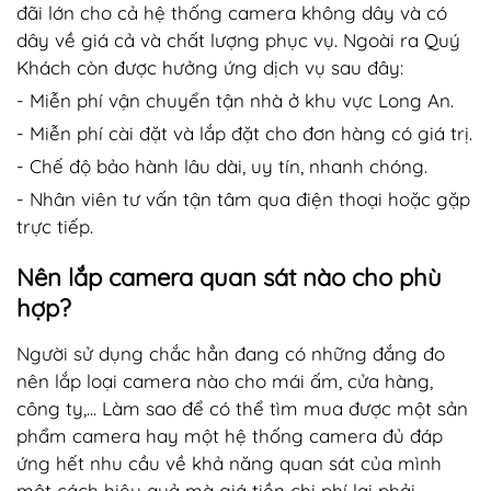
đãi lớn cho cả hệ thống camera không dây và có
dây về giá cả và chất lượng phục vụ. Ngoài ra Quý
Khách còn được hưởng ứng dịch vụ sau đây:
- Miễn phí vận chuyển tận nhà ở khu vực Long An.
- Miễn phí cài đặt và lắp đặt cho đơn hàng có giá trị.
- Chế độ bảo hành lâu dài, uy tín, nhanh chóng.
- Nhân viên tư vấn tận tâm qua điện thoại hoặc gặp
trực tiếp.
Nên lắp camera quan sát nào cho phù
hợp?
Người sử dụng chắc hẳn đang có những đắng đo
nên lắp loại camera nào cho mái ấm, cửa hàng,
công ty,... Làm sao để có thể tìm mua được một sản
phẩm camera hay một hệ thống camera đủ đáp
ứng hết nhu cầu về khả năng quan sát của mình
một cách hiệu quả mà giá tiền chi phí lại phải