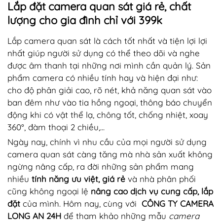
Lắp đặt camera quan sát giá rẻ, chất
lượng cho gia đình chỉ với 399k
Lắp camera quan sát là cách tốt nhất và tiện lợi lợi
nhất giúp người sử dụng có thể theo dõi và nghe
được âm thanh tại những nơi mình cần quản lý. Sản
phẩm camera có nhiều tính hay và hiện đại như:
cho độ phân giải cao, rõ nét, khả năng quan sát vào
ban đêm như vào tia hồng ngoại, thông báo chuyển
động khi có vật thể lạ, chông tốt, chống nhiệt, xoay
360°, đàm thoại 2 chiều,...
Ngày nay, chính vì nhu cầu của mọi người sử dụng
camera quan sát càng tăng mà nhà sản xuất không
ngừng nâng cấp, ra đời những sản phẩm mang
nhiều
tính năng ưu việt, giá rẻ
và nhà phân phối
cũng không ngoại lệ
nâng cao dịch vụ cung cấp, lắp
đặt
của mình. Hôm nay, cùng với
CÔNG TY CAMERA
LONG AN 24H
để tham khảo những mẫu
camera