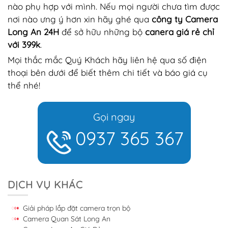
nào phụ hợp với mình. Nếu mọi người chưa tìm được
nơi nào ưng ý hơn xin hãy ghé qua
công ty Camera
Long An 24H
để sở hữu những bộ
canera giá rẻ chỉ
với 399k
.
Mọi thắc mắc Quý Khách hãy liên hệ qua số điện
thoại bên dưới để biết thêm chi tiết và báo giá cụ
thể nhé!
Gọi ngay
0937 365 367
DỊCH VỤ KHÁC
Giải pháp lắp đặt camera trọn bộ
Camera Quan Sát Long An