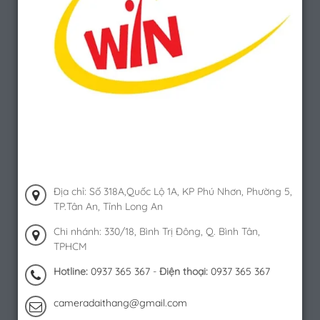
Địa chỉ: Số 318A,Quốc Lộ 1A, KP Phú Nhơn, Phường 5,
TP.Tân An, Tỉnh Long An
Chi nhánh: 330/18, Bình Trị Đông, Q. Bình Tân,
TPHCM
Hotline:
0937 365 367
-
Điện thoại:
0937 365 367
cameradaithang@gmail.com