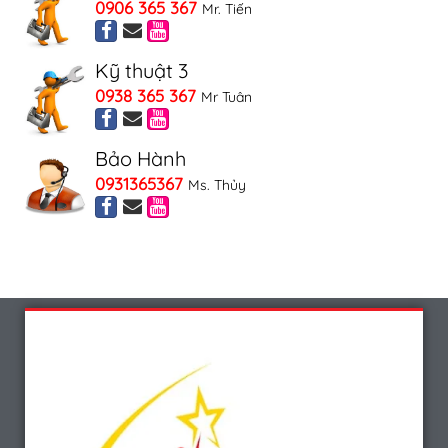
0906 365 367
Mr. Tiến
Kỹ thuật 3
0938 365 367
Mr Tuân
Bảo Hành
0931365367
Ms. Thủy