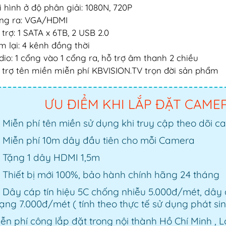
i hình ở độ phân giải: 1080N, 720P
ng ra: VGA/HDMI
 trợ: 1 SATA x 6TB, 2 USB 2.0
m lại: 4 kênh đồng thời
dio: 1 cổng vào 1 cổng ra, hỗ trợ âm thanh 2 chiều
 trợ tên miền miễn phí KBVISION.TV trọn đời sản phẩm
ƯU ĐIỂM KHI LẮP ĐẶT CAME
Miễn phí tên miền sử dụng khi truy cập theo dõi c
Miễn phí 10m dây đầu tiên cho mỗi Camera
Tặng 1 dây HDMI 1,5m
Thiết bị mới 100%, bảo hành chính hãng 24 tháng
Dây cáp tín hiệu 5C chống nhiễu 5.000đ/mét, dây
ng 7.000đ/mét ( tính theo thực tế sử dụng phát si
ễn phí công lắp đặt trong nội thành Hồ Chí Minh , 