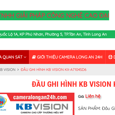
TNHH GIẢI PHÁP CÔNG NGHỆ CAO ĐẠI
,Quốc Lộ 1A, KP Phú Nhơn, Phường 5, TP.Tân An, Tỉnh Long An
A QUAN SÁT
GIỚI THIỆU CAMERA LONG AN 24H
D
B VISION
ĐẦU GHI HÌNH KB VISION KX-A7104SD6
ĐẦU GHI HÌNH KB VISION
Liên hệ
Giá:
SẢN PHẨM: Đầu G