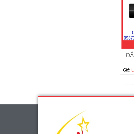
ĐẦ
Giá:
L