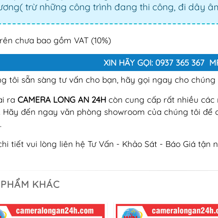
ơng( trừ những công trình đang thi công, đi dây âm
trên chưa bao gồm VAT (10%)
XIN HÃY GỌI: 0937 365 367 
g tôi sẵn sàng tư vấn cho bạn, hãy gọi ngay cho chúng t
i ra
CAMERA LONG AN 24H
còn cung cấp rất nhiều cá
. Hãy đến ngay văn phòng showroom của chúng tôi để 
.
chi tiết vui lòng liên hệ Tư Vấn - Khảo Sát - Báo Giá tận n
 PHẨM KHÁC