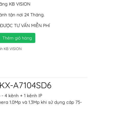
hãng KB VISION
nh tận nơi 24 Tháng.
 ĐƯỢC TƯ VẤN MIỄN PHÍ
Thêm giỏ hàng
nh KB VISION
 KX-A7104SD6
 - 4 kênh + 1 kênh IP
era 1.0Mp và 1.3Mp khi sử dụng cáp 75-