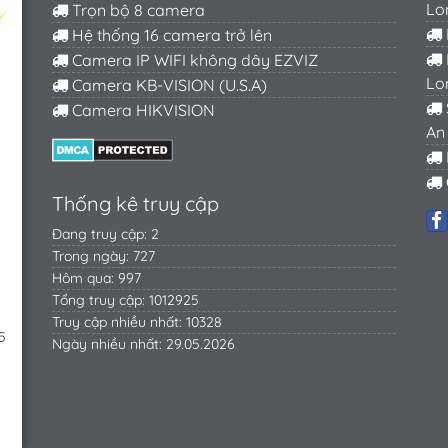
Lo
Trọn bộ 8 camera
Hệ thống 16 camera trở lên
Camera IP WIFI không dây EZVIZ
Lo
Camera KB-VISION (U.S.A)
Camera HIKVISION
An
Thống kê truy cập
Đang truy cập: 2
Trong ngày: 727
Hôm qua: 997
Tổng truy cập: 1012925
Truy cập nhiều nhất: 10328
5
Ngày nhiều nhất: 29.05.2026