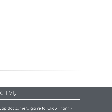
ỊCH VỤ
Lắp đặt camera giá rẻ tại Châu Thành -