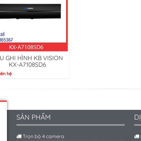
U GHI HÌNH KB VISION
KX-A7108SD6
iên hệ
SẢN PHẨM
D
Trọn bộ 4 camera