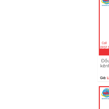
Đầu
kên
Giá:
L