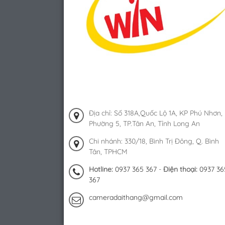
Địa chỉ: Số 318A,Quốc Lộ 1A, KP Phú Nhơn,
Phường 5, TP.Tân An, Tỉnh Long An
Chi nhánh: 330/18, Bình Trị Đông, Q. Bình
Tân, TPHCM
Hotline:
0937 365 367
-
Điện thoại:
0937 36
367
cameradaithang@gmail.com