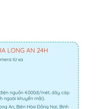
RA LONG AN 24H
amera từ xa
 điện nguồn 4.000đ/mét, dây cáp
nh ngoài khuyến mãi).
Long An, Biên Hòa Đồng Nai, Bình