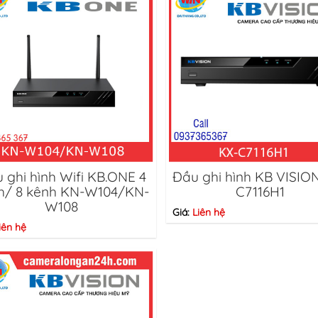
 ghi hình Wifi KB.ONE 4
Đầu ghi hình KB VISIO
h/ 8 kênh KN-W104/KN-
C7116H1
W108
Giá:
Liên hệ
iên hệ