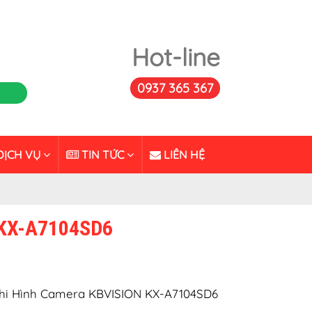
Hot-line
0937 365 367
ỊCH VỤ
TIN TỨC
LIÊN HỆ
 KX-A7104SD6
hi Hình Camera KBVISION KX-A7104SD6