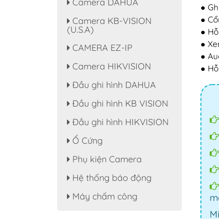
Camera DAHUA
● Gh
● Cổ
Camera KB-VISION
(U.S.A)
● Hỗ
● Xe
CAMERA EZ-IP
● Au
Camera HIKVISION
● Hỗ
Đầu ghi hình DAHUA
Đầu ghi hình KB VISION
Đầu ghi hình HIKVISION
Ổ Cứng
Phụ kiện Camera
Hệ thống báo động
Máy chấm công
mạ
Mi