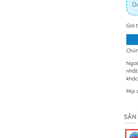
Dư
Giá 
Chún
Ngoà
nhất
khác
Mọi 
SẢN