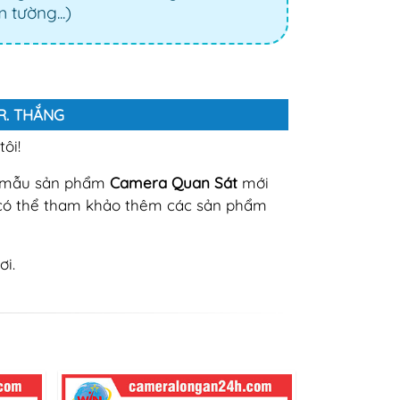
 tường...)
MR. THẮNG
ôi!
c mẫu sản phẩm
Camera Quan Sát
mới
có thể tham khảo thêm các sản phẩm
ơi.