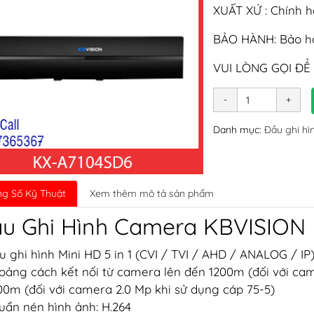
XUẤT XỨ : Chính 
BẢO HÀNH: Bảo hà
VUI LÒNG GỌI ĐỂ
Danh mục:
Đầu ghi hì
g Số Kỹ Thuật
Xem thêm mô tả sản phẩm
u Ghi Hình Camera KBVISION
u ghi hình Mini HD 5 in 1 (CVI / TVI / AHD / ANALOG / IP)
oảng cách kết nối từ camera lên đến 1200m (đối với cam
800m (đối với camera 2.0 Mp khi sử dụng cáp 75-5)
uẩn nén hình ảnh: H.264