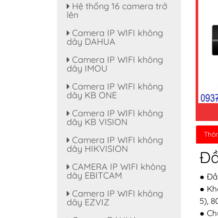
Hệ thống 16 camera trở
lên
Camera IP WIFI không
dây DAHUA
Camera IP WIFI không
dây IMOU
Camera IP WIFI không
dây KB ONE
Camera IP WIFI không
dây KB VISION
Thôn
Camera IP WIFI không
dây HIKVISION
Đầ
CAMERA IP WIFI không
dây EBITCAM
● Đầ
● Kh
Camera IP WIFI không
5), 
dây EZVIZ
● Ch