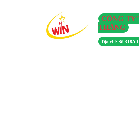
CÔNG TY 
THẮNG
Địa chỉ: Số 318A