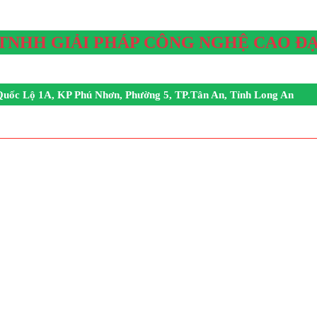
TNHH GIẢI PHÁP CÔNG NGHỆ CAO ĐẠI
,Quốc Lộ 1A, KP Phú Nhơn, Phường 5, TP.Tân An, Tỉnh Long An