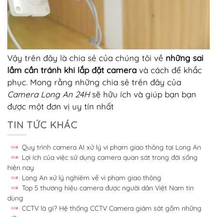
Vậy trên đây là chia sẻ của chúng tôi về
những sai
lầm cần tránh khi lắp đặt camera
và cách để khắc
phục. Mong rằng những chia sẻ trên đây của
Camera Long An 24H
sẽ hữu ích và giúp bạn bạn
được một đơn vị uy tín nhất
TIN TỨC KHÁC
Quy trình camera AI xử lý vi phạm giao thông tại Long An
Lợi ích của việc sử dụng camera quan sát trong đời sống
hiện nay
Long An xử lý nghiêm về vi phạm giao thông
Top 5 thương hiệu camera được người dân Việt Nam tin
dùng
CCTV là gì? Hệ thống CCTV Camera giám sát gồm những