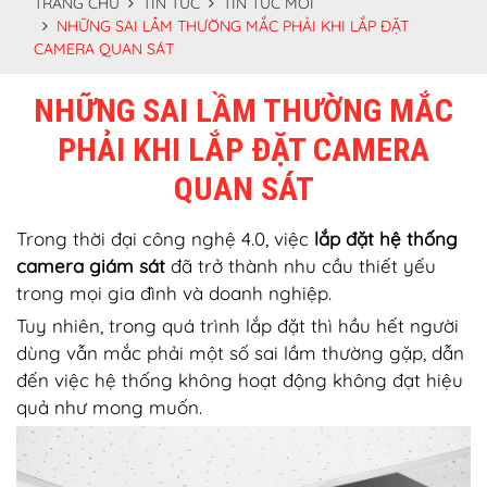
TRANG CHỦ
TIN TỨC
TIN TỨC MỚI
NHỮNG SAI LẦM THƯỜNG MẮC PHẢI KHI LẮP ĐẶT
CAMERA QUAN SÁT
NHỮNG SAI LẦM THƯỜNG MẮC
PHẢI KHI LẮP ĐẶT CAMERA
QUAN SÁT
Trong thời đại công nghệ 4.0, việc
lắp đặt hệ thống
camera giám sát
đã trở thành nhu cầu thiết yếu
trong mọi gia đình và doanh nghiệp.
Tuy nhiên, trong quá trình lắp đặt thì hầu hết người
dùng vẫn mắc phải một số sai lầm thường gặp, dẫn
đến việc hệ thống không hoạt động không đạt hiệu
quả như mong muốn.