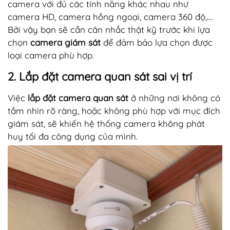
camera với đủ các tính năng khác nhau như
camera HD, camera hồng ngoại, camera 360 độ,....
Bởi vậy bạn sẽ cần cân nhắc thật kỹ trước khi lựa
chọn
camera giám sát
để đảm bảo lựa chọn được
loại camera phù hợp.
2. Lắp đặt camera quan sát sai vị trí
Việc
lắp đặt camera quan sát
ở những nơi không có
tầm nhìn rõ ràng, hoặc không phù hợp với mục đích
giám sát, sẽ khiến hệ thống camera không phát
huy tối đa công dụng của mình.