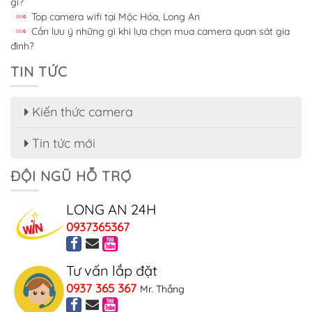
gì?
Top camera wifi tại Mộc Hóa, Long An
Cần lưu ý những gì khi lựa chọn mua camera quan sát gia
đình?
TIN TỨC
Kiến thức camera
Tin tức mới
ĐỘI NGŨ HỖ TRỢ
LONG AN 24H
0937365367
Tư vấn lắp đặt
0937 365 367
Mr. Thắng