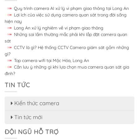
Quy trình camera AI xử lý vi phạm giao thông tại Long An
Lợi ích của việc sử dụng camera quan sát trong đời sống
hiện nay
Long An xử lý nghiêm về vi phạm giao thông
Những sai lầm thường mắc phải khi lắp đặt camera quan
sát
CCTV là gì? Hệ thống CCTV Camera giám sát gồm những
gì?
Top camera wifi tại Mộc Hóa, Long An
Cần lưu ý những gì khi lựa chọn mua camera quan sát gia
đình?
TIN TỨC
Kiến thức camera
Tin tức mới
ĐỘI NGŨ HỖ TRỢ