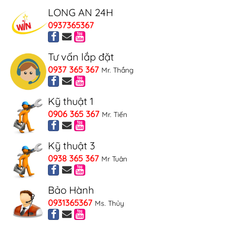
LONG AN 24H
0937365367
Tư vấn lắp đặt
0937 365 367
Mr. Thắng
Kỹ thuật 1
0906 365 367
Mr. Tiến
Kỹ thuật 3
0938 365 367
Mr Tuân
Bảo Hành
0931365367
Ms. Thủy