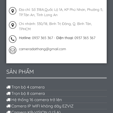
Địa chỉ: Số 318A,Quốc Lộ 1A, KP Phú Nhơn, Phường 5,
TP.Tân An, Tỉnh Long An
Chi nhánh: 330/18, Bình Trị Đông, Q. Bình Tân,
TPHCM
Hotline:
0937 365 367
-
Điện thoại:
0937 365 367
cameradaithang@gmail.com
SẢN PHẨM
Trọn bộ 4 camera
Trọn bộ 8 camera
Hệ thống 16 camera trở lên
Camera IP WIFI không dây EZVIZ
Camera KB-VISION (U.S.A)