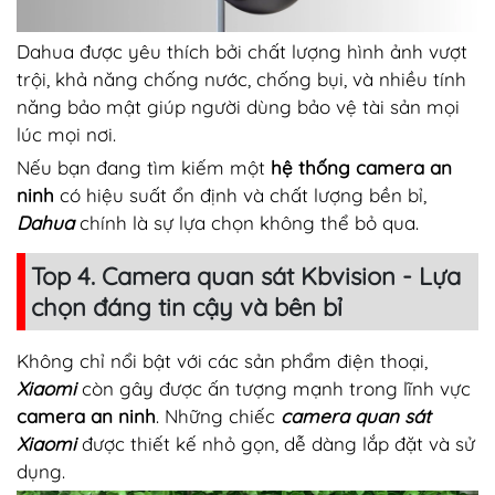
Dahua được yêu thích bởi chất lượng hình ảnh vượt
trội, khả năng chống nước, chống bụi, và nhiều tính
năng bảo mật giúp người dùng bảo vệ tài sản mọi
lúc mọi nơi.
Nếu bạn đang tìm kiếm một
hệ thống camera an
ninh
có hiệu suất ổn định và chất lượng bền bỉ,
Dahua
chính là sự lựa chọn không thể bỏ qua.
Top 4. Camera quan sát Kbvision - Lựa
chọn đáng tin cậy và bên bỉ
Không chỉ nổi bật với các sản phẩm điện thoại,
Xiaomi
còn gây được ấn tượng mạnh trong lĩnh vực
camera an ninh
. Những chiếc
camera quan sát
Xiaomi
được thiết kế nhỏ gọn, dễ dàng lắp đặt và sử
dụng.