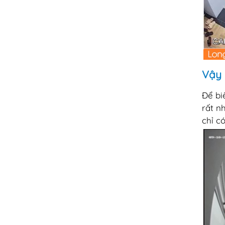
Vậy 
Để bi
rất n
chỉ c