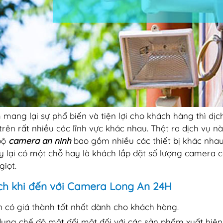
mang lại sự phổ biến và tiện lợi cho khách hàng thì dịc
trên rất nhiều các lĩnh vực khác nhau. Thật ra dịch vụ nà
bộ
camera an ninh
bao gồm nhiều các thiết bị khác nhau 
y lại có một chỗ hay là khách lắp đặt số lượng camera c
giọt.
ích khi đến với Camera Long An 24H
n có giá thành tốt nhất dành cho khách hàng.
dụng chế độ một đổi một đối với các sản phẩm xuất hiện 