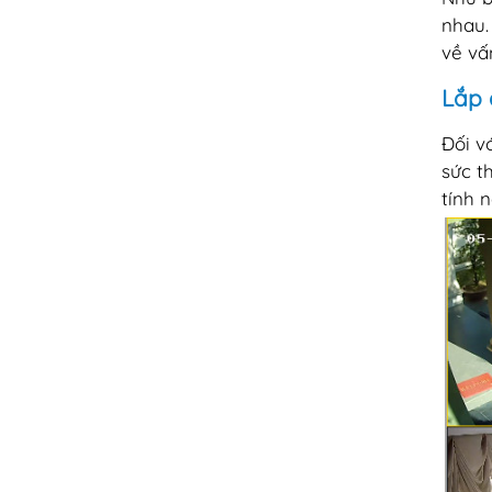
nhau.
về vấ
Lắp 
Đối v
sức t
tính 