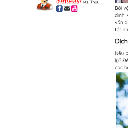
0931365367
Ms. Thủy
Bởi v
đình,
vấn đ
tốt n
Dịch
Nếu b
lý? Đ
các b