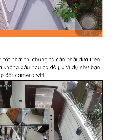
 tốt nhất thì chúng ta cần phải dựa trên
a không dây hay có dây,.... Ví dụ như bạn
ắp đặt camera wifi.