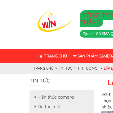
CÔNG TY 
THẮNG
Địa chỉ: Số 318A
TRANG CHỦ
SẢN PHẨM CAMER
TRANG CHỦ
TIN TỨC
TIN TỨC MỚI
LẮP 
TIN TỨC
L
Với t
Kiến thức camera
chọn 
Tin tức mới
nhiều