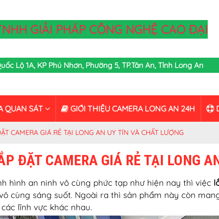
TNHH GIẢI PHÁP CÔNG NGHỆ CAO ĐẠI
,Quốc Lộ 1A, KP Phú Nhơn, Phường 5, TP.Tân An, Tỉnh Long An
A QUAN SÁT
GIỚI THIỆU CAMERA LONG AN 24H
D
ĐẶT CAMERA GIÁ RẺ TẠI LONG AN UY TÍN VÀ CHẤT LƯỢNG
ẮP ĐẶT CAMERA GIÁ RẺ TẠI LONG A
ình hình an ninh vô cùng phức tạp như hiện nay thì việc
l
vô cùng sáng suốt. Ngoài ra thì sản phẩm này còn mang 
 các lĩnh vực khác nhau.