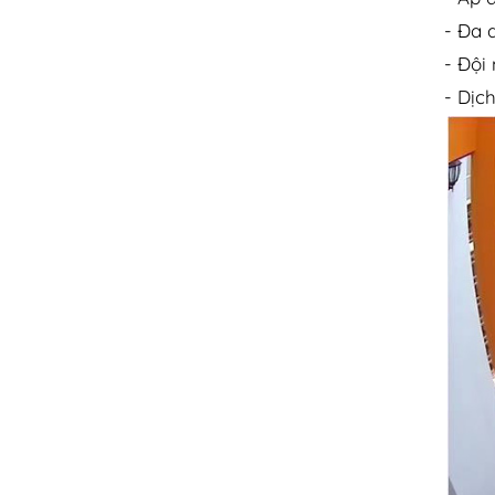
- Đa 
- Đội
- Dịc