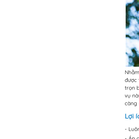
Nhằm 
được 
trọn 
vụ nà
càng 
Lợi 
- Luô
- Áp 