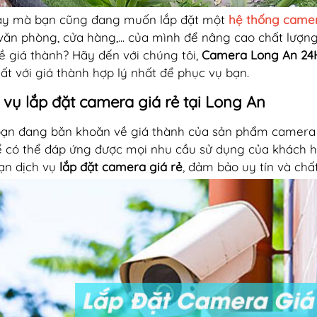
ậy mà bạn cũng đang muốn lắp đặt một
hệ thống camer
 văn phòng, cửa hàng,... của mình để nâng cao chất lượn
ề giá thành? Hãy đến với chúng tôi,
Camera Long An 2
hất với giá thành hợp lý nhất để phục vụ bạn.
 vụ lắp đặt camera giá rẻ tại Long An
ạn đang băn khoăn về giá thành của sản phẩm camera v
ể có thể đáp ứng được mọi nhu cầu sử dụng của khách 
ạn dịch vụ
lắp đặt camera giá rẻ
, đảm bảo uy tín và chấ