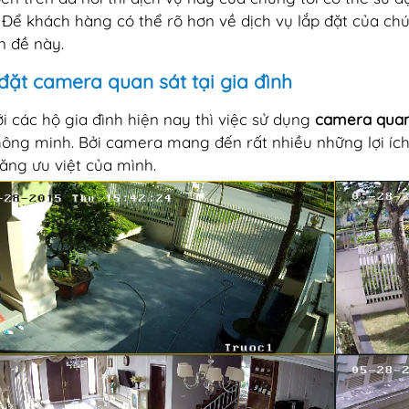
 Để khách hàng có thể rõ hơn về dịch vụ lắp đặt của chúng
n đề này.
đặt camera quan sát tại gia đình
ới các hộ gia đình hiện nay thì việc sử dụng
camera quan
hông minh. Bởi camera mang đến rất nhiều những lợi íc
năng ưu việt của mình.