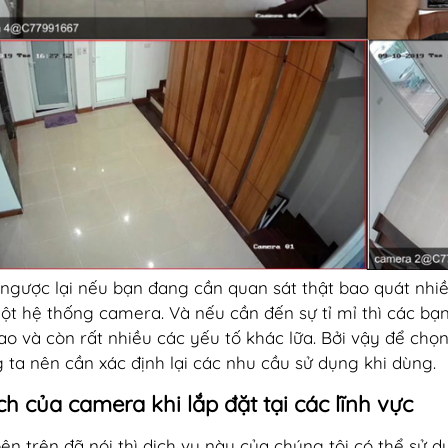
ngược lại nếu bạn đang cần quan sát thật bao quát nhiều
ột hệ thống camera. Và nếu cần đến sự tỉ mỉ thì các b
cao và còn rất nhiều các yếu tố khác lữa. Bởi vậy để ch
 ta nên cần xác định lại các nhu cầu sử dụng khi dùng.
ích của camera khi lắp đặt tại các lĩnh vực
ên trên đã nói thì dịch vụ này của chúng tôi có thể sử d