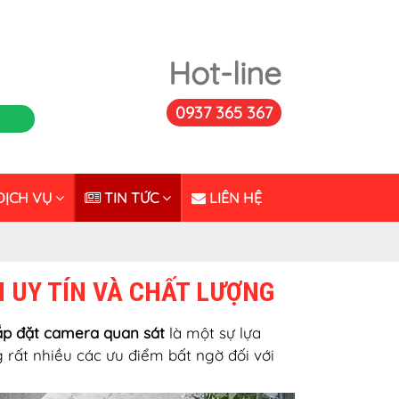
Hot-line
0937 365 367
ỊCH VỤ
TIN TỨC
LIÊN HỆ
N UY TÍN VÀ CHẤT LƯỢNG
ắp đặt camera quan sát
là một sự lựa
rất nhiều các ưu điểm bất ngờ đối với