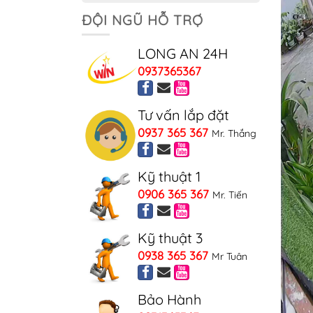
ĐỘI NGŨ HỖ TRỢ
LONG AN 24H
0937365367
Tư vấn lắp đặt
0937 365 367
Mr. Thắng
Kỹ thuật 1
0906 365 367
Mr. Tiến
Kỹ thuật 3
0938 365 367
Mr Tuân
Bảo Hành