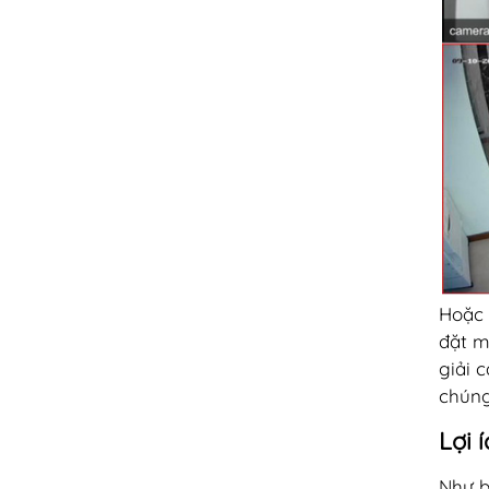
Hoặc 
đặt m
giải 
chúng
Lợi 
Như b