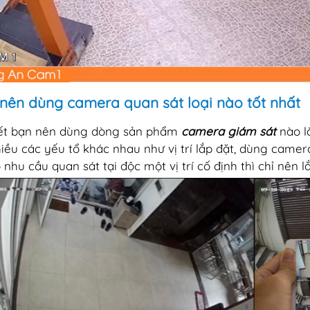
nên dùng camera quan sát loại nào tốt nhất
ết bạn nên dùng dòng sản phẩm
camera giám sát
nào là
hiều các yếu tổ khác nhau như vị trí lắp đặt, dùng camer
ó nhu cầu quan sát tại độc một vị trí cố định thì chỉ nên l