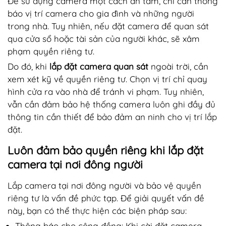
Để sử dụng camera một cách an tâm, chỉ cần thông
báo vị trí camera cho gia đình và những người
trong nhà. Tuy nhiên, nếu đặt camera để quan sát
qua cửa sổ hoặc tài sản của người khác, sẽ xâm
phạm quyền riêng tư.
Do đó, khi
lắp đặt camera quan sát
ngoài trời, cần
xem xét kỹ về quyền riêng tư. Chọn vị trí chỉ quay
hình cửa ra vào nhà để tránh vi phạm. Tuy nhiên,
vẫn cần đảm bảo hệ thống camera luôn ghi đầy đủ
thông tin cần thiết để bảo đảm an ninh cho vị trí lắp
đặt.
Luôn đảm bảo quyền riêng khi lắp đặt
camera tại nơi đông người
Lắp camera tại nơi đông người và bảo vệ quyền
riêng tư là vấn đề phức tạp. Để giải quyết vấn đề
này, bạn có thể thực hiện các biện pháp sau:
Thông báo cho cộng đồng: Khi cài đặt camera,