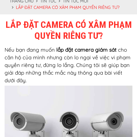
TRANG CHỦ
TIN TỨC
TIN TỨC MỚI
LẮP ĐẶT CAMERA CÓ XÂM PHẠM QUYỀN RIÊNG TƯ?
LẮP ĐẶT CAMERA CÓ XÂM PHẠM
QUYỀN RIÊNG TƯ?
Nếu bạn đang muốn
lắp đặt camera giám sát
cho
căn hộ của mình nhưng còn lo ngại về việc vi phạm
quyền riêng tư, đừng lo lắng. Chúng tôi sẽ giúp bạn
giải đáp những thắc mắc này thông qua bài viết
dưới đây.