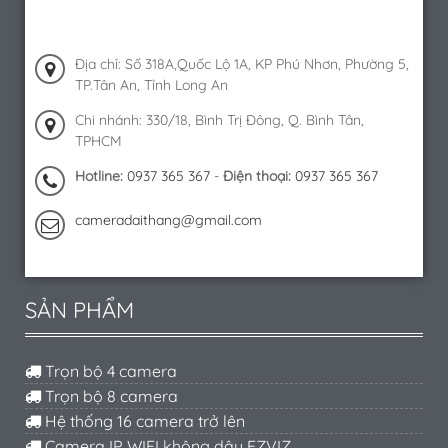
Địa chỉ: Số 318A,Quốc Lộ 1A, KP Phú Nhơn, Phường 5,
TP.Tân An, Tỉnh Long An
Chi nhánh: 330/18, Bình Trị Đông, Q. Bình Tân,
TPHCM
Hotline:
0937 365 367
-
Điện thoại:
0937 365 367
cameradaithang@gmail.com
SẢN PHẨM
Trọn bộ 4 camera
Trọn bộ 8 camera
Hệ thống 16 camera trở lên
Camera IP WIFI không dây EZVIZ