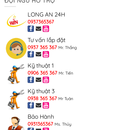
ĐỘI NGŨ HỖ TRỢ
LONG AN 24H
0937365367
Tư vấn lắp đặt
0937 365 367
Mr. Thắng
Kỹ thuật 1
0906 365 367
Mr. Tiến
Kỹ thuật 3
0938 365 367
Mr Tuân
Bảo Hành
0931365367
Ms. Thủy