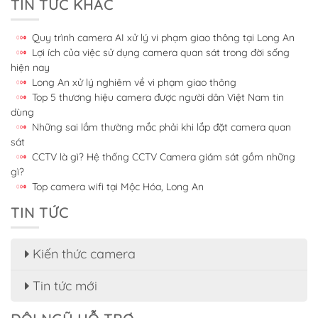
TIN TỨC KHÁC
Quy trình camera AI xử lý vi phạm giao thông tại Long An
Lợi ích của việc sử dụng camera quan sát trong đời sống
hiện nay
Long An xử lý nghiêm về vi phạm giao thông
Top 5 thương hiệu camera được người dân Việt Nam tin
dùng
Những sai lầm thường mắc phải khi lắp đặt camera quan
sát
CCTV là gì? Hệ thống CCTV Camera giám sát gồm những
gì?
Top camera wifi tại Mộc Hóa, Long An
TIN TỨC
Kiến thức camera
Tin tức mới