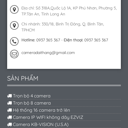
Địa chỉ: Số 318A,Quốc Lộ 1A, KP Phú Nhơn, Phường 5,
TP.Tân An, Tỉnh Long An
Chi nhánh: 330/18, Bình Trị Đông, Q. Bình Tân,
TPHCM
Hotline:
0937 365 367
-
Điện thoại:
0937 365 367
cameradaithang@gmail.com
SẢN PHẨM
Trọn bộ 4 camera
Trọn bộ 8 camera
Hệ thống 16 camera trở lên
Camera IP WIFI không dây EZVIZ
Camera KB-VISION (U.S.A)