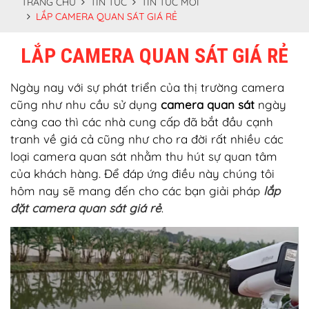
TRANG CHỦ
TIN TỨC
TIN TỨC MỚI
LẮP CAMERA QUAN SÁT GIÁ RẺ
LẮP CAMERA QUAN SÁT GIÁ RẺ
Ngày nay với sự phát triển của thị trường camera
cũng như nhu cầu sử dụng
camera quan sát
ngày
càng cao thì các nhà cung cấp đã bắt đầu cạnh
tranh về giá cả cũng như cho ra đời rất nhiều các
loại camera quan sát nhằm thu hút sự quan tâm
của khách hàng. Để đáp ứng điều này chúng tôi
hôm nay sẽ mang đến cho các bạn giải pháp
lắp
đặt camera quan sát giá rẻ
.