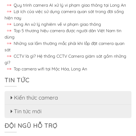
Quy trình camera AI xử lý vi phạm giao thông tại Long An
Lợi ích của việc sử dụng camera quan sát trong đời sống
hiện nay
Long An xử lý nghiêm về vi phạm giao thông
Top 5 thương hiệu camera được người dân Việt Nam tin
dùng
Những sai lầm thường mắc phải khi lắp đặt camera quan
sát
CCTV là gì? Hệ thống CCTV Camera giám sát gồm những
gì?
Top camera wifi tại Mộc Hóa, Long An
TIN TỨC
Kiến thức camera
Tin tức mới
ĐỘI NGŨ HỖ TRỢ