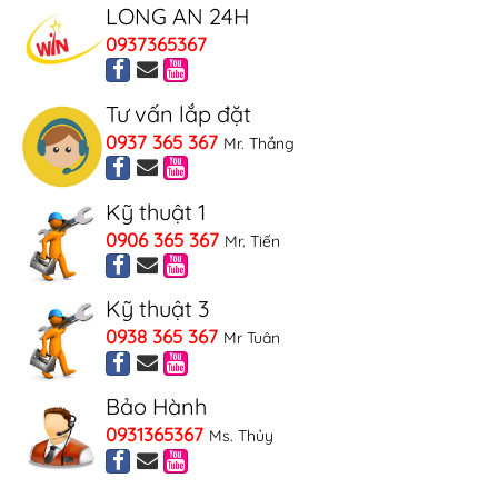
LONG AN 24H
0937365367
Tư vấn lắp đặt
0937 365 367
Mr. Thắng
Kỹ thuật 1
0906 365 367
Mr. Tiến
Kỹ thuật 3
0938 365 367
Mr Tuân
Bảo Hành
0931365367
Ms. Thủy