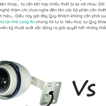
điện thoại,... ta cần kết hợp nhiều thiết bị lại với nhau.
nghệ thậm chí chưa nghe đến tên các bộ phận cần thiết
ín hiệu,... Điều này giờ đây Quý Khách không cần phải 
a tại nhà Long An
chúng tôi tự lo. Nếu thực sự Quý Khá
viên kỹ thuật xuất sắc đứng ra giải quyết hết những th