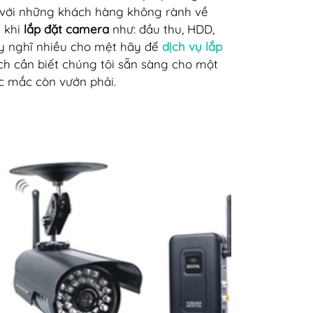
 Đối với những khách hàng không rành về
 khi
lắp đặt camera
như: đầu thu, HDD,
suy nghĩ nhiều cho mệt hãy để
dịch vụ lắp
ch cần biết chúng tôi sẵn sàng cho một
ắc mắc còn vướn phải.