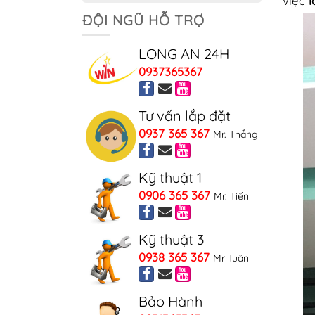
việc
l
ĐỘI NGŨ HỖ TRỢ
LONG AN 24H
0937365367
Tư vấn lắp đặt
0937 365 367
Mr. Thắng
Kỹ thuật 1
0906 365 367
Mr. Tiến
Kỹ thuật 3
0938 365 367
Mr Tuân
Bảo Hành