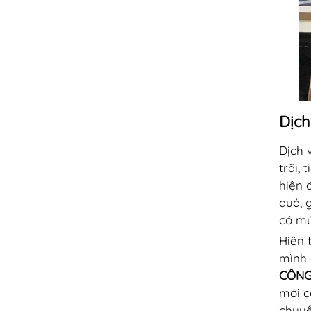
Dịch
Dịch 
trãi,
hiện 
quả, 
có mứ
Hiên 
mình 
CÔNG
mới c
chuyể