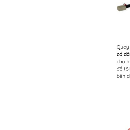
Quay 
có dâ
cho h
để tố
bên d