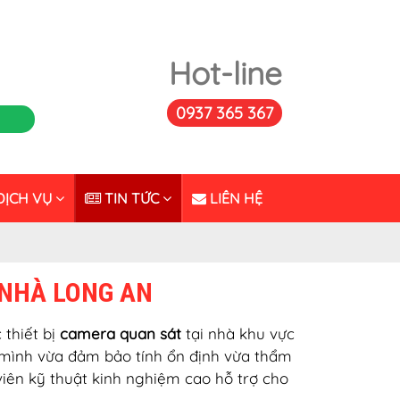
Hot-line
0937 365 367
ỊCH VỤ
TIN TỨC
LIÊN HỆ
 NHÀ LONG AN
 thiết bị
camera quan sát
tại nhà khu vực
mình vừa đảm bảo tính ổn định vừa thẩm
viên kỹ thuật kinh nghiệm cao hỗ trợ cho