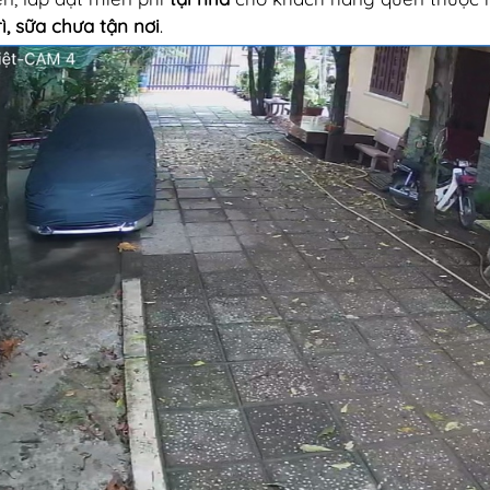
rì, sữa chưa tận nơi
.