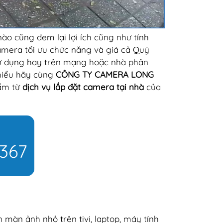
o cũng đem lại lợi ích cũng như tính
camera tối ưu chức năng và giá cả Quý
sử dụng hay trên mạng hoặc nhà phân
 hiểu hãy cùng
CÔNG TY CAMERA LONG
hẩm từ
dịch vụ lắp đặt camera tại nhà
của
 367
màn ảnh nhỏ trên tivi, laptop, máy tính