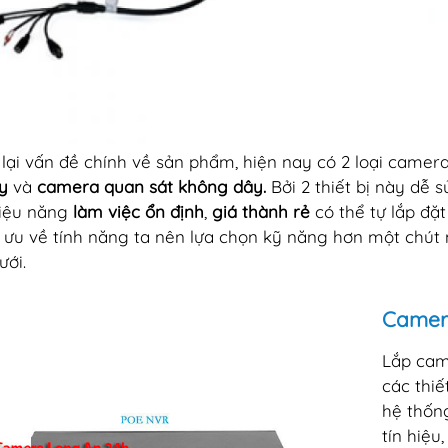
lại vấn đề chính về sản phẩm, hiện nay có 2 loại camer
y
và
camera quan sát không dây.
Bởi 2 thiết bị này dễ 
iệu năng
làm việc ổn định
,
giá thành rẻ
có thể tự lắp đặ
i ưu về tính năng ta nên lựa chọn kỹ năng hơn một chút
ưới.
Camer
Lắp cam
các thiế
hệ thống
tín hiệu