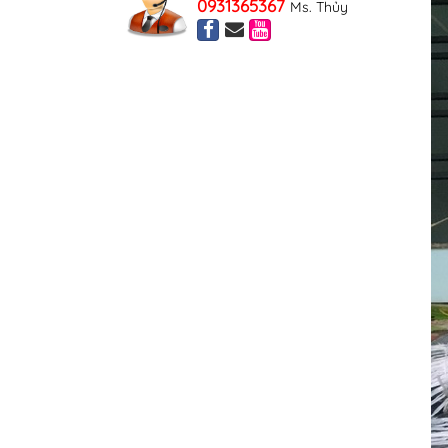
0931365367
Ms. Thủy