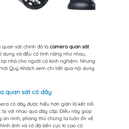
a quan sát chính đó là
camera quan sát
sử dụng và đều có tính năng như nhau,
t tại nhà cho người có kinh nghiệm. Nhưng
 mời Quý Khách xem chi tiết qua nội dung
a quan sát có dây
era có dây được hiểu hơn giản là kết nối
t bị với nhau qua dây cáp. Điều này giúp
 an ninh, phòng thủ chúng ta luôn ổn về
, hình ảnh và có độ bền cực kì cao có