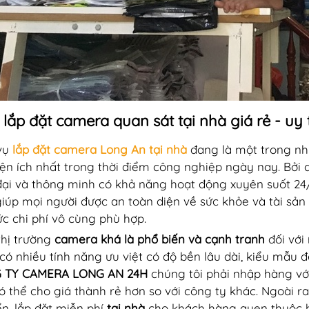
 lắp đặt camera quan sát tại nhà giá rẻ - uy 
vụ
lắp đặt camera Long An tại nhà
đang là một trong nhữ
 tiện ích nhất trong thời điểm công nghiệp ngày nay. Bởi
đại và thông minh có khả năng hoạt động xuyên suốt 24/
giúp mọi người được an toàn diện về sức khỏe và tài sản 
c chi phí vô cùng phù hợp.
thị trường
camera khá là phổ biến và cạnh tranh
đối với
có nhiều tính năng ưu việt có độ bền lâu dài, kiểu mẫu 
 TY CAMERA LONG AN 24H
chúng tôi phải nhập hàng với
ó thể cho giá thành rẻ hơn so với công ty khác. Ngoài ra
n, lắp đặt miễn phí
tại nhà
cho khách hàng quen thuộc ha