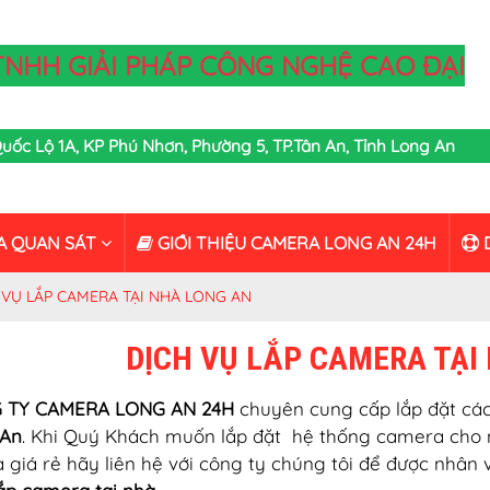
TNHH GIẢI PHÁP CÔNG NGHỆ CAO ĐẠI
,Quốc Lộ 1A, KP Phú Nhơn, Phường 5, TP.Tân An, Tỉnh Long An
A QUAN SÁT
GIỚI THIỆU CAMERA LONG AN 24H
D
 VỤ LẮP CAMERA TẠI NHÀ LONG AN
DỊCH VỤ LẮP CAMERA TẠI
 TY CAMERA LONG AN 24H
chuyên cung cấp lắp đặt các
 An
. Khi Quý Khách muốn lắp đặt hệ thống camera cho 
 giá rẻ hãy liên hệ với công ty chúng tôi để được nhân 