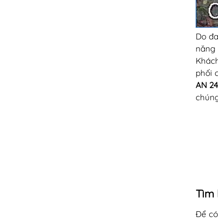
Do đa
năng 
Khách
phối 
AN 2
chúng
Tìm 
Để có