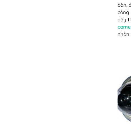
bàn, 
công 
dây t
camer
nhân 