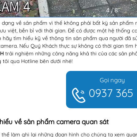
 dạng về sản phẩm vì thế không phải bất kỳ sản phẩm nà
ưu việt, bền bỉ với thời gian. Để có được một hệ thống 
 hãy tìm hiểu kỹ về thông tin sản phẩm qua người đã 
camera. Nếu Quý Khách thực sự không có thời gian tìm
4H
trải nghiệm những công năng khả thi của các sản p
 tôi qua Hotline bên dưới nhé!
Gọi ngay
0937 365
hiểu về sản phẩm camera quan sát
 thể làm ghi lại những đoạn hình cho chúng ta xem quan 