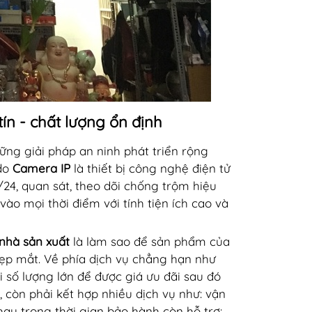
tín - chất lượng ổn định
ng giải pháp an ninh phát triển rộng
 do
Camera IP
là thiết bị công nghệ điện tử
24, quan sát, theo dõi chống trộm hiệu
vào mọi thời điểm với tính tiện ích cao và
nhà sản xuất
là làm sao để sản phẩm của
đẹp mắt. Về phía dịch vụ chẳng hạn như
 số lượng lớn để được giá ưu đãi sau đó
, còn phải kết hợp nhiều dịch vụ như: vận
y trong thời gian bảo hành còn hỗ trợ: