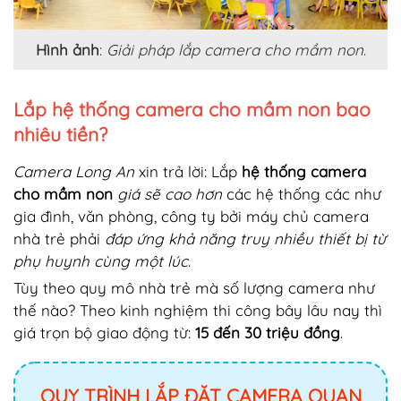
Hình ảnh
:
Giải pháp lắp camera cho mầm non
.
Lắp hệ thống camera cho mầm non bao
nhiêu tiền?
Camera Long An
xin trả lời: Lắp
hệ thống camera
cho mầm non
giá sẽ cao hơn
các hệ thống các như
gia đình, văn phòng, công ty bởi máy chủ camera
nhà trẻ phải
đáp ứng khả năng truy nhiều thiết bị từ
phụ huynh cùng một lúc
.
Tùy theo quy mô nhà trẻ mà số lượng camera như
thế nào? Theo kinh nghiệm thi công bây lâu nay thì
giá trọn bộ giao động từ:
15 đến 30 triệu đồng
.
QUY TRÌNH LẮP ĐẶT CAMERA QUAN