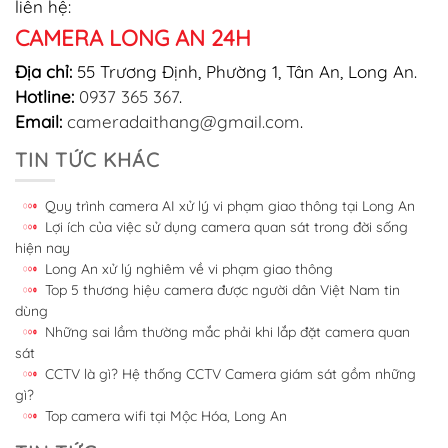
liên hệ:
CAMERA LONG AN 24H
Địa chỉ:
55 Trương Định, Phường 1, Tân An, Long An.
Hotline:
0937 365 367
.
Email:
cameradaithang@gmail.com
.
TIN TỨC KHÁC
Quy trình camera AI xử lý vi phạm giao thông tại Long An
Lợi ích của việc sử dụng camera quan sát trong đời sống
hiện nay
Long An xử lý nghiêm về vi phạm giao thông
Top 5 thương hiệu camera được người dân Việt Nam tin
dùng
Những sai lầm thường mắc phải khi lắp đặt camera quan
sát
CCTV là gì? Hệ thống CCTV Camera giám sát gồm những
gì?
Top camera wifi tại Mộc Hóa, Long An