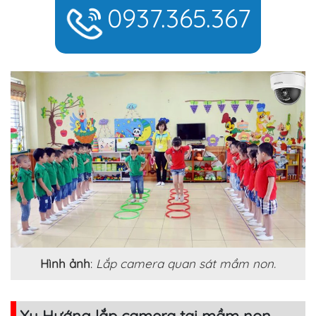
0937.365.367
Hình ảnh
:
Lắp camera quan sát mầm non.
Xu Hướng lắp camera tại mầm non