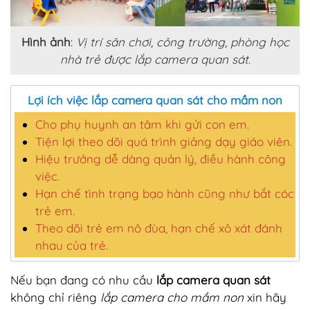
Hình ảnh
:
Vị trí sân chơi, công trường, phòng học
nhà trẻ được lắp camera quan sát
.
Lợi ích việc lắp camera quan sát cho mầm non
Cho phụ huynh an tâm khi gửi con em.
Tiện lợi theo dõi quá trình giảng dạy giáo viên.
Hiệu trưởng dễ dàng quản lý, điều hành công
việc.
Hạn chế tình trạng bạo hành cũng như bắt cóc
trẻ em.
Theo dõi trẻ em nô đùa, hạn chế xô xát đánh
nhau của trẻ.
Nếu bạn đang có nhu cầu
lắp camera quan sát
không chỉ riêng
lắp camera cho mầm non
xin hãy