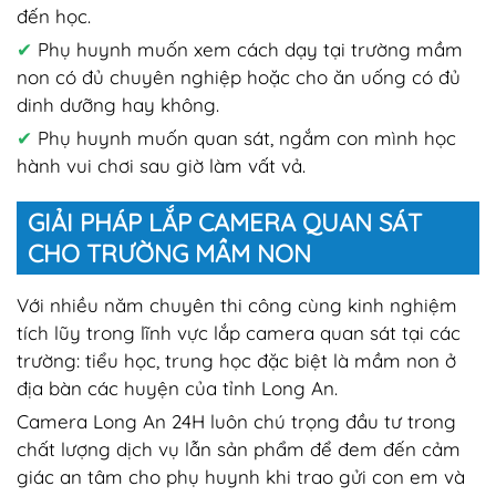
đến học.
✔
Phụ huynh muốn xem cách dạy tại trường mầm
non có đủ chuyên nghiệp hoặc cho ăn uống có đủ
dinh dưỡng hay không.
✔
Phụ huynh muốn quan sát, ngắm con mình học
hành vui chơi sau giờ làm vất vả.
GIẢI PHÁP LẮP CAMERA QUAN SÁT
CHO TRƯỜNG MẦM NON
Với nhiều năm chuyên thi công cùng kinh nghiệm
tích lũy trong lĩnh vực lắp camera quan sát tại các
trường: tiểu học, trung học đặc biệt là mầm non ở
địa bàn các huyện của tỉnh Long An.
Camera Long An 24H luôn chú trọng đầu tư trong
chất lượng dịch vụ lẫn sản phẩm để đem đến cảm
giác an tâm cho phụ huynh khi trao gửi con em và