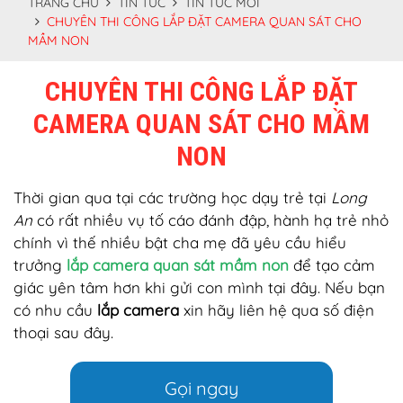
TRANG CHỦ
TIN TỨC
TIN TỨC MỚI
CHUYÊN THI CÔNG LẮP ĐẶT CAMERA QUAN SÁT CHO
MẦM NON
CHUYÊN THI CÔNG LẮP ĐẶT
CAMERA QUAN SÁT CHO MẦM
NON
Thời gian qua tại các trường học dạy trẻ tại
Long
An
có rất nhiều vụ tố cáo đánh đập, hành hạ trẻ nhỏ
chính vì thế nhiều bật cha mẹ đã yêu cầu hiểu
trưởng
lắp camera quan sát mầm non
để tạo cảm
giác yên tâm hơn khi gửi con mình tại đây. Nếu bạn
có nhu cầu
lắp camera
xin hãy liên hệ qua số điện
thoại sau đây.
Gọi ngay