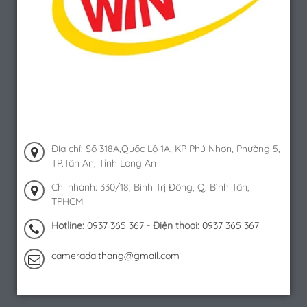
Địa chỉ: Số 318A,Quốc Lộ 1A, KP Phú Nhơn, Phường 5,
TP.Tân An, Tỉnh Long An
Chi nhánh: 330/18, Bình Trị Đông, Q. Bình Tân,
TPHCM
Hotline:
0937 365 367
-
Điện thoại:
0937 365 367
cameradaithang@gmail.com