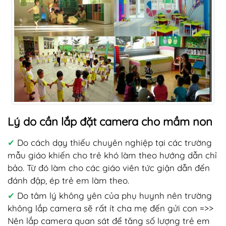
Lý do cần lắp đặt camera cho mầm non
✔
Do cách dạy thiếu chuyên nghiệp tại các trường
mẫu giáo khiến cho trẻ khó làm theo hướng dẫn chỉ
bảo. Từ đó làm cho các giáo viên tức giận dẫn đến
đánh đập, ép trẻ em làm theo.
✔
Do tâm lý không yên của phụ huynh nên trường
không lắp camera sẽ rất ít cha mẹ đến gửi con =>>
Nên lắp camera quan sát để tăng số lượng trẻ em