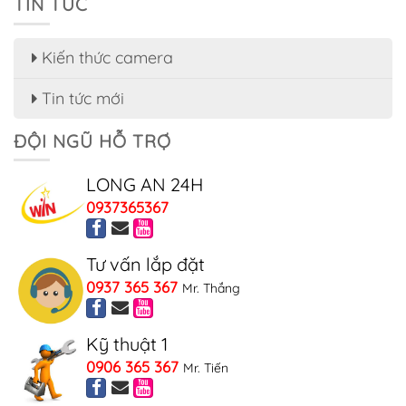
TIN TỨC
Kiến thức camera
Tin tức mới
ĐỘI NGŨ HỖ TRỢ
LONG AN 24H
0937365367
Tư vấn lắp đặt
0937 365 367
Mr. Thắng
Kỹ thuật 1
0906 365 367
Mr. Tiến