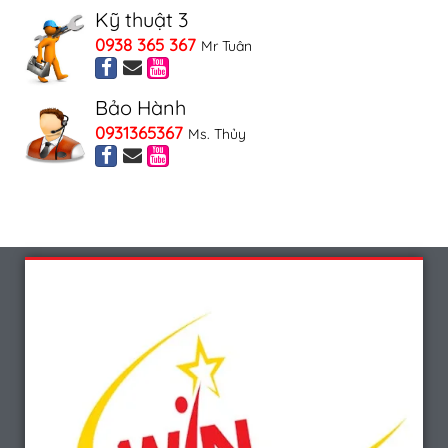
Kỹ thuật 3
0938 365 367
Mr Tuân
Bảo Hành
0931365367
Ms. Thủy