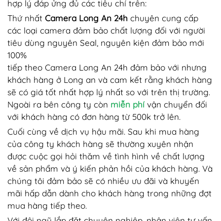
hợp lý đáp ửng đủ các tiêu chí trên:
Thứ nhất
Camera Long An 24h
chuyên cung cấp
các loại camera đảm bảo chất lượng đối với người
tiêu dùng nguyên Seal, nguyên kiện đảm bảo mới
100%
tiếp theo Camera Long An 24h đảm bảo với nhưng
khách hàng ở Long an và cam kết rằng khách hàng
sẽ có giá tốt nhất hợp lý nhất so với trên thị trường.
Ngoài ra bên công ty còn
miễn phí
vận chuyển đối
với khách hàng có đơn hàng từ 500k trở lên.
Cuối cùng về dịch vụ hậu mãi. Sau khi mua hàng
của công ty khách hàng sẽ thường xuyên nhận
được cuộc gọi hỏi thăm về tình hình về chất lượng
về sản phẩm và ý kiến phản hồi của khách hàng. Và
chúng tôi đảm bảo sẽ có nhiều ưu đãi và khuyến
mãi hấp dẫn dành cho khách hàng trong những đợt
mua hàng tiếp theo.
Với đội ngũ lắp đặt chuyên nghiệp, nhân viên tư vấn