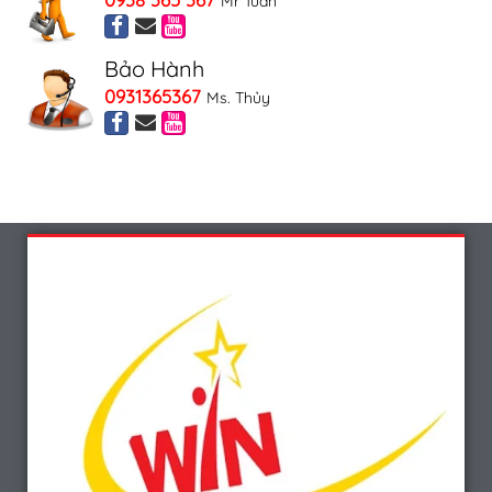
Mr Tuân
Bảo Hành
0931365367
Ms. Thủy