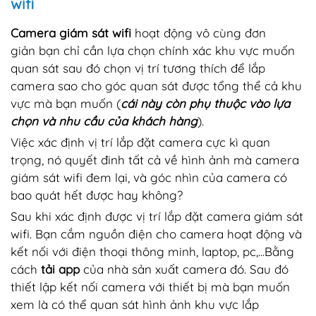
wifi
Camera giám sát wifi
hoạt động vô cùng đơn
giản bạn chỉ cần lựa chọn chính xác khu vực muốn
quan sát sau đó chọn vị trí tương thích để lắp
camera sao cho góc quan sát được tổng thể cả khu
vực mà bạn muốn (
cái này còn phụ thuộc vào lựa
chọn và nhu cầu của khách hàng
).
Việc xác định vị trí lắp đặt camera cực kì quan
trọng, nó quyết đinh tất cả về hình ảnh mà camera
giám sát wifi đem lại, và góc nhìn của camera có
bao quát hết được hay không?
Sau khi xác định được vị trí lắp đặt camera giám sát
wifi. Bạn cắm nguồn điện cho camera hoạt động và
kết nối với điện thoại thông minh, laptop, pc,...Bằng
cách
tải app
của nhà sản xuất camera đó. Sau đó
thiết lập kết nối camera với thiết bị mà bạn muốn
xem là có thể quan sát hình ảnh khu vực lắp