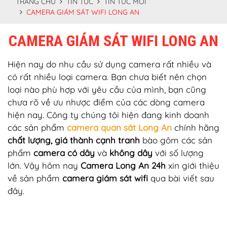
TRANG CHỦ
TIN TỨC
TIN TỨC MỚI
CAMERA GIÁM SÁT WIFI LONG AN
CAMERA GIÁM SÁT WIFI LONG AN
Hiện nay do nhu cầu sử dụng camera rất nhiều và
có rất nhiều loại camera. Bạn chưa biết nên chọn
loại nào phù hợp với yêu cầu của mình, bạn cũng
chưa rõ về ưu nhược điểm của các dòng camera
hiện nay. Công ty chúng tôi hiện đang kinh doanh
các sản phẩm
camera quan sát Long An
chính hãng
chất lượng, giá thành cạnh tranh
bào gôm các sản
phẩm
camera có dây
và
không dây
với số lượng
lớn. Vậy hôm nay
Camera Long An 24h
xin giới thiệu
về sản phẩm
camera giám sát wifi
qua bài viết sau
đây.