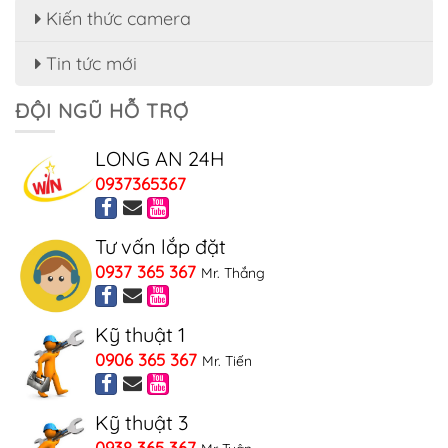
Kiến thức camera
Tin tức mới
ĐỘI NGŨ HỖ TRỢ
LONG AN 24H
0937365367
Tư vấn lắp đặt
0937 365 367
Mr. Thắng
Kỹ thuật 1
0906 365 367
Mr. Tiến
Kỹ thuật 3
0938 365 367