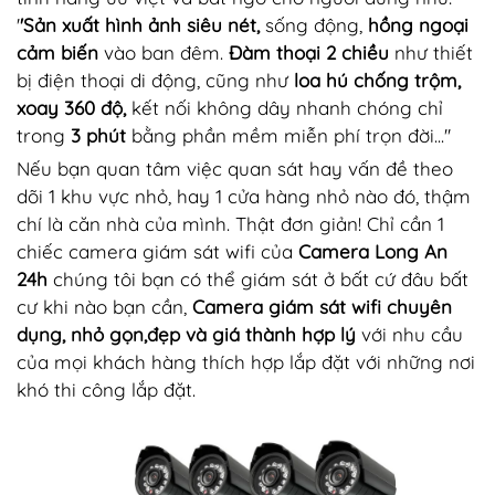
'
'Sản xuất hình ảnh siêu nét,
sống động,
hồng ngoại
cảm biến
vào ban đêm.
Đàm thoại 2 chiều
như thiết
bị điện thoại di động, cũng như
loa hú chống trộm,
xoay 360 độ,
kết nối không dây nhanh chóng chỉ
trong
3 phút
bằng phần mềm miễn phí trọn đời...''
Nếu bạn quan tâm việc quan sát hay vấn đề theo
dõi 1 khu vực nhỏ, hay 1 cửa hàng nhỏ nào đó, thậm
chí là căn nhà của mình. Thật đơn giản! Chỉ cần 1
chiếc camera giám sát wifi của
Camera Long An
24h
chúng tôi bạn có thể giám sát ở bất cứ đâu bất
cư khi nào bạn cần,
Camera giám sát wifi chuyên
dụng, nhỏ gọn,đẹp và giá thành hợp lý
với nhu cầu
của mọi khách hàng thích hợp lắp đặt với những nơi
khó thi công lắp đặt.