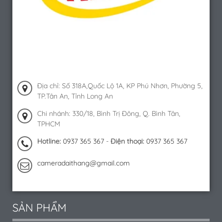
Địa chỉ: Số 318A,Quốc Lộ 1A, KP Phú Nhơn, Phường 5,
TP.Tân An, Tỉnh Long An
Chi nhánh: 330/18, Bình Trị Đông, Q. Bình Tân,
TPHCM
Hotline:
0937 365 367
-
Điện thoại:
0937 365 367
cameradaithang@gmail.com
SẢN PHẨM