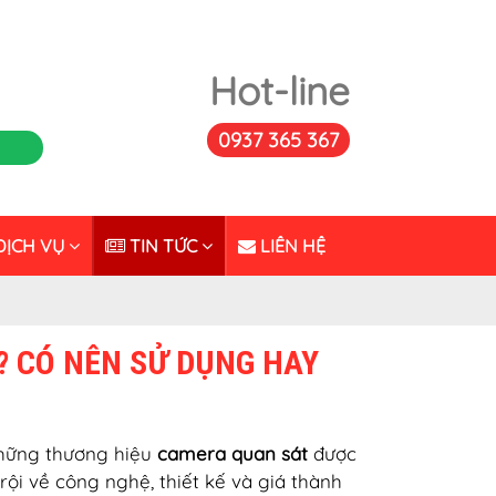
Hot-line
0937 365 367
ỊCH VỤ
TIN TỨC
LIÊN HỆ
 CÓ NÊN SỬ DỤNG HAY
những thương hiệu
camera quan sát
được
ội về công nghệ, thiết kế và giá thành