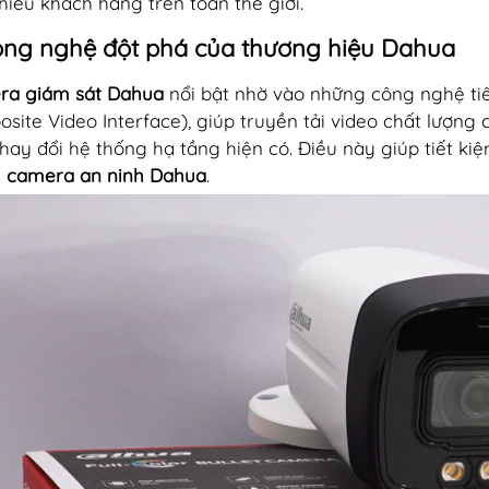
hiều khách hàng trên toàn thế giới.
ông nghệ đột phá của thương hiệu Dahua
ra giám sát Dahua
nổi bật nhờ vào những công nghệ tiê
site Video Interface), giúp truyền tải video chất lượn
thay đổi hệ thống hạ tầng hiện có. Điều này giúp tiết ki
g
camera an ninh Dahua
.