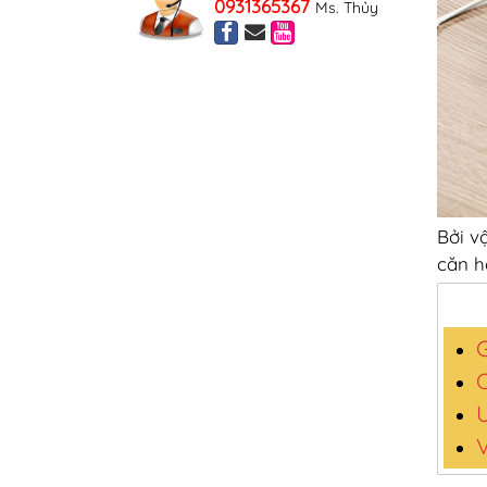
0931365367
Ms. Thủy
Bởi v
căn h
G