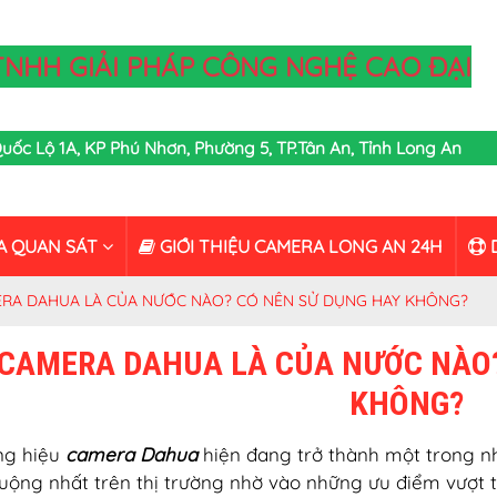
TNHH GIẢI PHÁP CÔNG NGHỆ CAO ĐẠI
,Quốc Lộ 1A, KP Phú Nhơn, Phường 5, TP.Tân An, Tỉnh Long An
A QUAN SÁT
GIỚI THIỆU CAMERA LONG AN 24H
D
RA DAHUA LÀ CỦA NƯỚC NÀO? CÓ NÊN SỬ DỤNG HAY KHÔNG?
CAMERA DAHUA LÀ CỦA NƯỚC NÀO?
KHÔNG?
ng hiệu
camera Dahua
hiện đang trở thành một trong 
uộng nhất trên thị trường nhờ vào những ưu điểm vượt tr