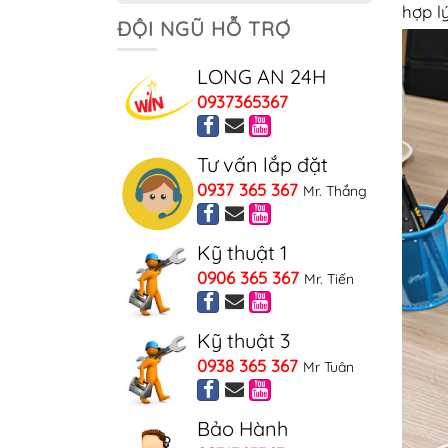
hợp lý
ĐỘI NGŨ HỖ TRỢ
LONG AN 24H
0937365367
Tư vấn lắp đặt
0937 365 367
Mr. Thắng
Kỹ thuật 1
0906 365 367
Mr. Tiến
Kỹ thuật 3
0938 365 367
Mr Tuân
Bảo Hành