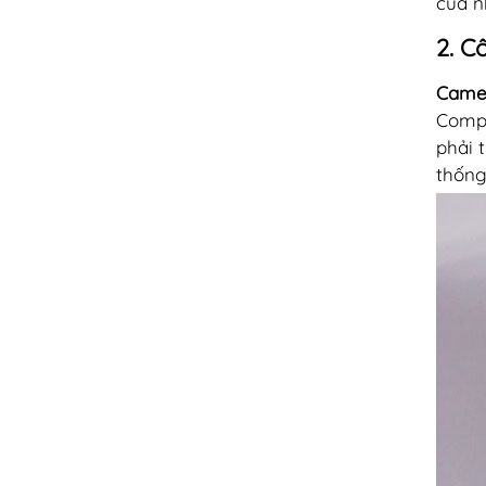
của n
2. C
Came
Compo
phải 
thốn