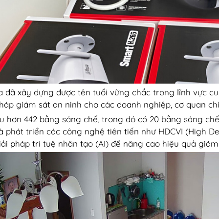
 đã xây dựng được tên tuổi vững chắc trong lĩnh vực c
pháp giám sát an ninh cho các doanh nghiệp, cơ quan chí
u hơn 442 bằng sáng chế, trong đó có 20 bằng sáng c
à phát triển các công nghệ tiên tiến như HDCVI (High De
iải pháp trí tuệ nhân tạo (AI) để nâng cao hiệu quả giám 