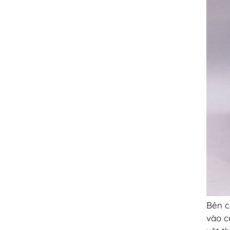
Bên c
vào 