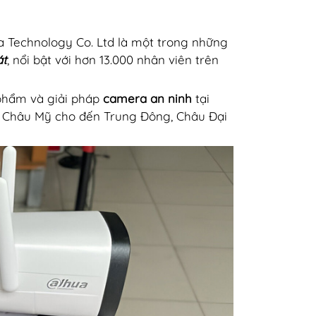
a Technology Co. Ltd là một trong những
át
, nổi bật với hơn 13.000 nhân viên trên
phẩm và giải pháp
camera an ninh
tại
Âu, Châu Mỹ cho đến Trung Đông, Châu Đại