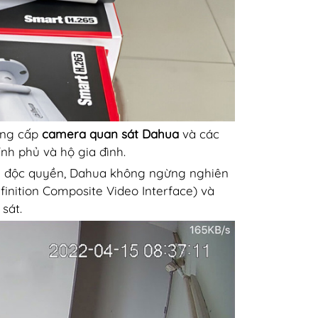
ung cấp
camera quan sát Dahua
và các
nh phủ và hộ gia đình.
hế độc quyền, Dahua không ngừng nghiên
finition Composite Video Interface) và
sát.