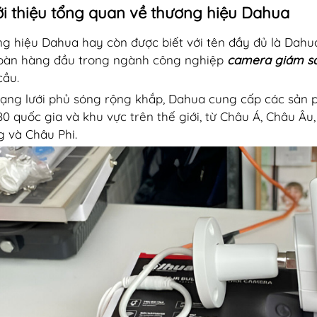
iới thiệu tổng quan về thương hiệu Dahua
g hiệu Dahua hay còn được biết với tên đầy đủ là Dahu
oàn hàng đầu trong ngành công nghiệp
camera giám s
cầu.
ạng lưới phủ sóng rộng khắp, Dahua cung cấp các sản 
80 quốc gia và khu vực trên thế giới, từ Châu Á, Châu 
 và Châu Phi.