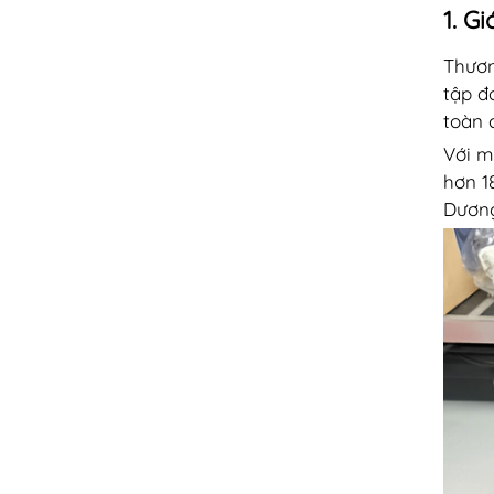
1. G
Thươn
tập đ
toàn 
Với m
hơn 1
Dương