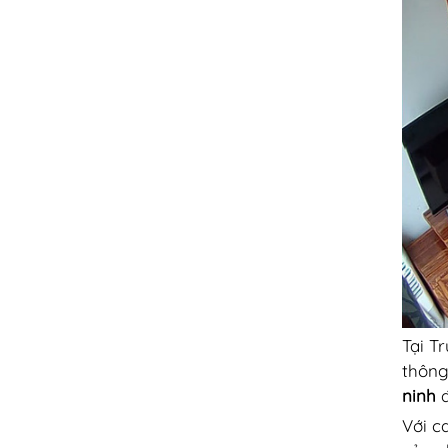
Tại T
thông
ninh
đ
Với c