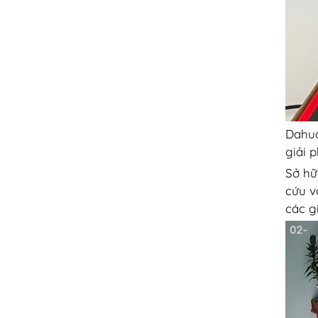
Dahua
giải 
Sở hữ
cứu v
các g