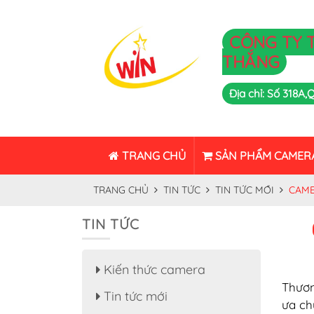
CÔNG TY 
THẮNG
Địa chỉ: Số 318A
TRANG CHỦ
SẢN PHẨM CAMER
TRANG CHỦ
TIN TỨC
TIN TỨC MỚI
CAME
TIN TỨC
Kiến thức camera
Thươ
Tin tức mới
ưa ch