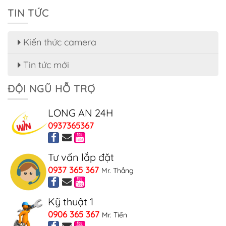
TIN TỨC
Kiến thức camera
Tin tức mới
ĐỘI NGŨ HỖ TRỢ
LONG AN 24H
0937365367
Tư vấn lắp đặt
0937 365 367
Mr. Thắng
Kỹ thuật 1
0906 365 367
Mr. Tiến