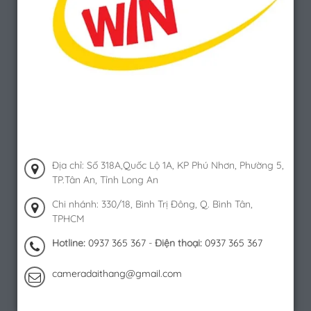
Địa chỉ: Số 318A,Quốc Lộ 1A, KP Phú Nhơn, Phường 5,
TP.Tân An, Tỉnh Long An
Chi nhánh: 330/18, Bình Trị Đông, Q. Bình Tân,
TPHCM
Hotline:
0937 365 367
-
Điện thoại:
0937 365 367
cameradaithang@gmail.com