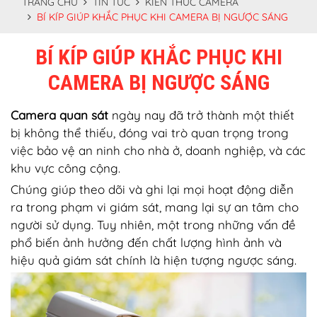
TRANG CHỦ
TIN TỨC
KIẾN THỨC CAMERA
BÍ KÍP GIÚP KHẮC PHỤC KHI CAMERA BỊ NGƯỢC SÁNG
BÍ KÍP GIÚP KHẮC PHỤC KHI
CAMERA BỊ NGƯỢC SÁNG
Camera quan sát
ngày nay đã trở thành một thiết
bị không thể thiếu, đóng vai trò quan trọng trong
việc bảo vệ an ninh cho nhà ở, doanh nghiệp, và các
khu vực công cộng.
Chúng giúp theo dõi và ghi lại mọi hoạt động diễn
ra trong phạm vi giám sát, mang lại sự an tâm cho
người sử dụng. Tuy nhiên, một trong những vấn đề
phổ biến ảnh hưởng đến chất lượng hình ảnh và
hiệu quả giám sát chính là hiện tượng ngược sáng.