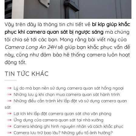
Vậy trên đây là thông tin chi tiết về
bí kíp giúp khắc
phục khi camera quan sát bị ngược sáng
mà chúng
tôi chia sẻ tới các bạn. Mong rằng bài viết này của
Camera Long An 24H
sẽ giúp bạn khắc phục vấn đề
này, cũng như đảm bảo hê thống camera luôn hoạt
động tốt.
TIN TỨC KHÁC
Lý do mà bạn nên sử dụng camera quan sát hồng ngoại
Những lưu ý khi chọn mua camera quan sát hành trình
Những điều cần tránh khi lắp đặt và sử dụng camera quan
sát
Lợi ích khi lắp đặt camera quan sát cho văn phòng
Ứng dụng của camera quan sát tại nhà xưởng
Camera không ghi hình nguyên nhân và cách khắc phục
Camera lưu trữ bao lâu? Những yếu tố ảnh hưởng?