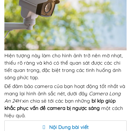
Hiện tượng này làm cho hình ảnh trở nên mờ nhạt,
thiếu rõ ràng và khó có thể quan sát được các chi
tiết quan trọng, đặc biệt trong các tình huống ánh
sáng phức tạp.
Để đảm bảo camera của bạn hoạt động tốt nhất và
mang lại hình ảnh sắc nét, dưới đây
Camera Long
An 24H
xin chia sẻ tới các bạn những
bí kíp giúp
khắc phục vấn đề camera bị ngược sáng
một cách
hiệu quả.
Nội Dung bài viết