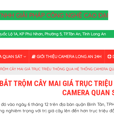
TNHH GIẢI PHÁP CÔNG NGHỆ CAO ĐẠI
,Quốc Lộ 1A, KP Phú Nhơn, Phường 5, TP.Tân An, Tỉnh Long An
A QUAN SÁT
GIỚI THIỆU CAMERA LONG AN 24H
D
TRỘM CÂY MAI GIÁ TRỤC TRIỆU THÔNG QUA HỆ THỐNG CAMERA Q
BẮT TRỘM CÂY MAI GIÁ TRỤC TRIỆ
CAMERA QUAN 
 đó vào ngày 6 tháng 12 trên địa bàn quận Bình Tân, T
ng nghiêm trọng với trị giá cây lên đến hơn trục triệu đ