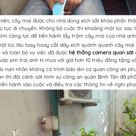
hiên, cây mai được chủ nhà dùng xích sắt khóa phần thân
ếp tục di chuyển. Không bỏ cuộc thì khoảng một lúc sau t
kìm cộng lực để tiến hành lấy trộm cây mai của nhà anh
ột lúc lâu loay hoay cắt dây xích quánh quanh cây mai th
i và toàn bộ vụ việc đã được
hệ thống camera quan sát
g
ược em trai anh H mua với giá hơn 10 triệu đồng tặng v
ù nạn nhân không có trình báo lên cơ quan công an phư
àn thì đội cảnh sát hình sự công an quận Bình Tân đã p
tiến hành vào cuộc và điều tra các thông tin về nghi ph