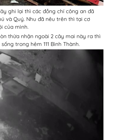
đây ghi lại thì các đồng chí công an đã
hú và Quý. Nhu đã nêu trên thì tại cơ
ội của mình.
còn thừa nhận ngoài 2 cây mai này ra thì
 sống trong hẻm 111 Bình Thành.