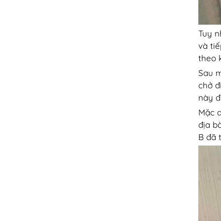
Tuy n
và ti
theo 
Sau m
chở đ
này đ
Mặc d
địa b
B đã 