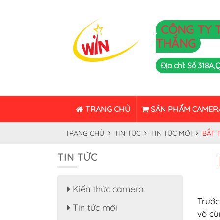
CÔNG TY 
THẮNG
Địa chỉ: Số 318A
TRANG CHỦ
SẢN PHẨM CAMER
TRANG CHỦ
TIN TỨC
TIN TỨC MỚI
BẮT 
TIN TỨC
Kiến thức camera
Trước
Tin tức mới
vô cù