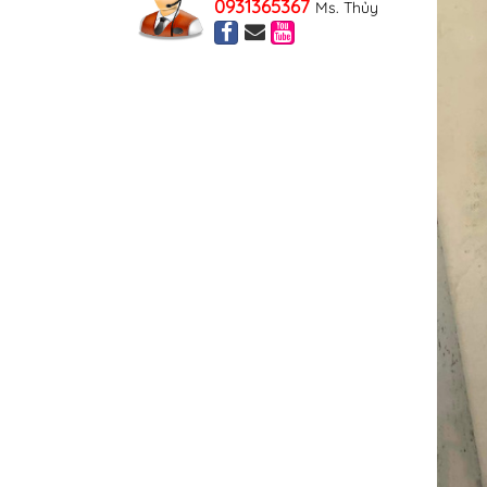
0931365367
Ms. Thủy