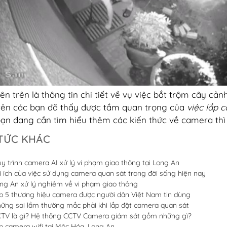
ên trên là thông tin chi tiết về vụ việc bắt trộm cây cả
trên các bạn đã thấy được tầm quan trọng của
việc lắp 
ạn đang cần tìm hiểu thêm các kiến thức về camera thì c
 TỨC KHÁC
y trình camera AI xử lý vi phạm giao thông tại Long An
i ích của việc sử dụng camera quan sát trong đời sống hiện nay
ng An xử lý nghiêm về vi phạm giao thông
p 5 thương hiệu camera được người dân Việt Nam tin dùng
ững sai lầm thường mắc phải khi lắp đặt camera quan sát
TV là gì? Hệ thống CCTV Camera giám sát gồm những gì?
p camera wifi tại Mộc Hóa, Long An