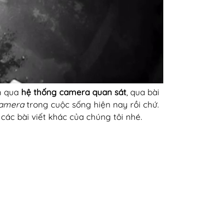
nh qua
hệ thống camera quan sát
, qua bài
camera
trong cuộc sống hiện nay rồi chứ.
ác bài viết khác của chúng tôi nhé.