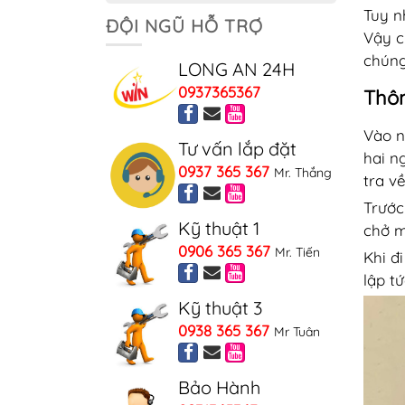
Tuy n
ĐỘI NGŨ HỖ TRỢ
Vậy c
chúng
LONG AN 24H
0937365367
Thôn
Vào n
Tư vấn lắp đặt
hai n
0937 365 367
Mr. Thắng
tra v
Trước
Kỹ thuật 1
chở m
0906 365 367
Mr. Tiến
Khi đ
lập t
Kỹ thuật 3
0938 365 367
Mr Tuân
Bảo Hành