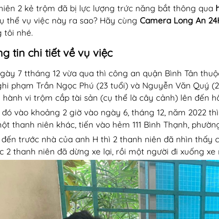
hiên 2 kẻ trộm đã bị lực lượng trức năng bắt thông qua
ụ thể vụ việc này ra sao? Hãy cùng
Camera Long An 24
 tôi nhé.
g tin chi tiết về vụ việc
gày 7 ttháng 12 vừa qua thì công an quận Bình Tân thuộ
ghi phạm Trần Ngọc Phú (23 tuổi) và Nguyễn Văn Quý (2
ề hành vi trộm cắp tài sản (cụ thể là cây cảnh) lên đến hà
 đó vào khoảng 2 giờ vào ngày 6, tháng 12, năm 2022 thì
ột thanh niên khác, tiến vào hẻm 111 Bình Thạnh, phườn
i đến trước nhà của anh H thì 2 thanh niên đã nhìn thấy
ức 2 thanh niên đã dừng xe lại, rồi một người đi xuống xe 