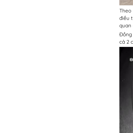
Theo
điều 
quan 
Đồng 
cả 2 