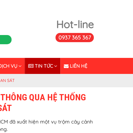
Hot-line
0937 365 367
ỊCH VỤ
TIN TỨC
LIÊN HỆ
UAN SÁT
U THÔNG QUA HỆ THỐNG
SÁT
PHCM đã xuất hiện một vụ trộm cây cảnh
ồng.