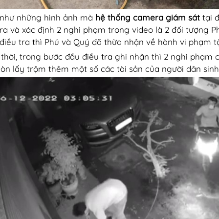
 như những hình ảnh mà
hệ thống camera giám sát
tại 
tra và xác định 2 nghi phạm trong video là 2 đối tượng P
điều tra thì Phú và Quý đã thừa nhận về hành vi phạm t
thời, trong bước đầu điều tra ghi nhận thì 2 nghi phạm 
còn lấy trộm thêm một số các tài sản của người dân sinh