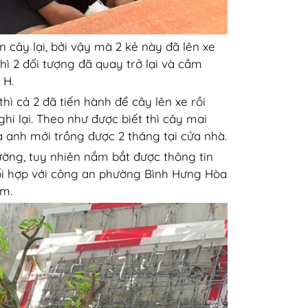
 cây lại, bởi vậy mà 2 kẻ này đã lên xe
hì 2 đối tượng đã quay trở lại và cầm
 H.
ì cả 2 đã tiến hành để cây lên xe rồi
hi lại. Theo như được biết thì cây mai
à anh mới trồng được 2 tháng tại cửa nhà.
ờng, tuy nhiên nắm bắt được thông tin
hối hợp với công an phường Bình Hưng Hòa
ạm.