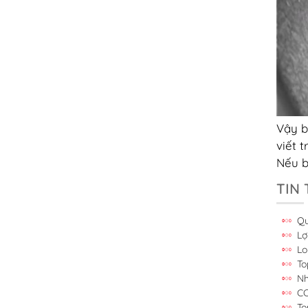
Vậy b
viết 
Nếu b
TIN
Qu
Lợ
Lo
To
Nh
CC
To