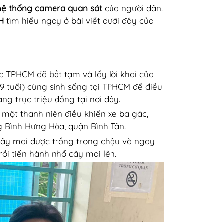
hệ thống camera quan sát
của người dân.
H
tìm hiểu ngay ở bài viết dưới đây của
c TPHCM đã bắt tạm và lấy lời khai của
9 tuổi) cùng sinh sống tại TPHCM để điều
ng trục triệu đồng tại nơi đây.
 một thanh niên điều khiển xe ba gác,
g Bình Hưng Hòa, quận Bình Tân.
 cây mai được trồng trong chậu và ngay
rồi tiến hành nhổ cây mai lên.