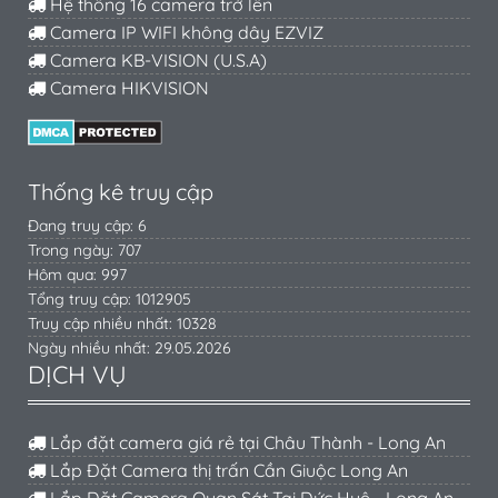
Hệ thống 16 camera trở lên
Camera IP WIFI không dây EZVIZ
Camera KB-VISION (U.S.A)
Camera HIKVISION
Thống kê truy cập
Đang truy cập: 6
Trong ngày: 707
Hôm qua: 997
Tổng truy cập: 1012905
Truy cập nhiều nhất: 10328
Ngày nhiều nhất: 29.05.2026
DỊCH VỤ
Lắp đặt camera giá rẻ tại Châu Thành - Long An
Lắp Đặt Camera thị trấn Cần Giuộc Long An