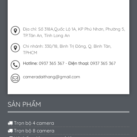
Địa chỉ: Số 318A,Quốc Lộ 1A, KP Phú Nhơn, Phường 5,
TP.Tân An, Tỉnh Long An
Chi nhánh: 330/18, Bình Trị Đông, Q. Bình Tân,
TPHCM
Hotline:
0937 365 367
-
Điện thoại:
0937 365 367
cameradaithang@gmail.com
SẢN PHẨM
Trọn bộ 4 camera
Trọn bộ 8 camera