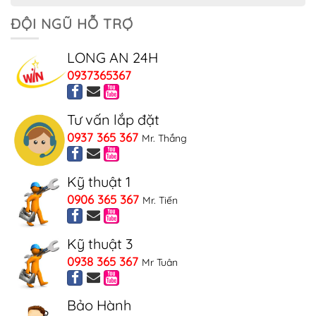
ĐỘI NGŨ HỖ TRỢ
LONG AN 24H
0937365367
Tư vấn lắp đặt
0937 365 367
Mr. Thắng
Kỹ thuật 1
0906 365 367
Mr. Tiến
Kỹ thuật 3
0938 365 367
Mr Tuân
Bảo Hành