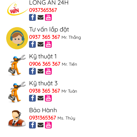
LONG AN 24H
0937365367
Tư vấn lắp đặt
0937 365 367
Mr. Thắng
Kỹ thuật 1
0906 365 367
Mr. Tiến
Kỹ thuật 3
0938 365 367
Mr Tuân
Bảo Hành
0931365367
Ms. Thủy