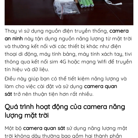
Thay vì sử dụng nguồn điện truyền thống,
camera
an ninh
này tận dụng nguồn năng lượng từ mặt trời
và thường kết nối với các thiết bị khác như điện
thoại di động, máy tính bảng, máy tính xách tay, tivi
thông qua kết nối sim 4G hoặc mạng Wifi để truyền
tín hiệu và dữ liệu.
Điều này giúp bạn có thể tiết kiệm năng lượng và
làm cho việc cài đặt và sử dụng
camera quan
sát
trở nên thuận tiện hơn rất nhiều.
Quá trình hoạt động của camera năng
lượng mặt trời
Một bộ
camera quan sát
sử dụng năng lượng mặt
trời không dây thường bao gồm hai thành phần