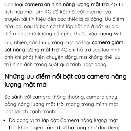
Còn loại
camera an ninh năng lượng mặt trời
4G thì
tích hợp một sim 4G để kết nối với internet và
truyền tải tín hiệu đến các thiết bị di động. Ưu điểm
của loại này là bạn có thể lắp đặt nó ở bất kỳ địa
điểm nào, mà không cần phụ thuộc vào mạng Wifi.
Tuy nhiên, cần lưu ý rằng một số loại
camera giám
sát năng lượng mặt trời
4G chỉ hỗ trợ sao lưu hình
ảnh khi phát hiện chuyển động, mà không thể lưu
trữ hình ảnh trong suốt quá trình hoạt động.
Những ưu điểm nổi bật của camera năng
lượng mặt mời
So sánh với camera thông thường, camera chạy
bằng năng lượng mặt trời mang trong mình một
loạt lợi ích cạnh tranh:
Đa dạng vị trí lắp đặt: Camera năng lượng mặt
trời không yêu cầu cơ sở hạ tầng như dây điện,