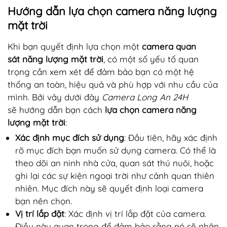
Hướng dẫn lựa chọn camera năng lượng
mặt trời
Khi bạn quyết định lựa chọn một
camera quan
sát năng lượng mặt trời
, có một số yếu tố quan
trọng cần xem xét để đảm bảo bạn có một hệ
thống an toàn, hiệu quả và phù hợp với nhu cầu của
mình. Bởi vây dưới đây
Camera Long An 24H
sẽ hướng dẫn bạn cách
lựa chọn camera năng
lượng mặt trời
:
Xác định mục đích sử dụng
: Đầu tiên, hãy xác định
rõ mục đích bạn muốn sử dụng camera. Có thể là
theo dõi an ninh nhà cửa, quan sát thú nuôi, hoặc
ghi lại các sự kiện ngoại trời như cảnh quan thiên
nhiên. Mục đích này sẽ quyết định loại camera
bạn nên chọn.
Vị trí lắp đặt
: Xác định vị trí lắp đặt của camera.
Điều này quan trọng để đảm bảo rằng nó sẽ nhận