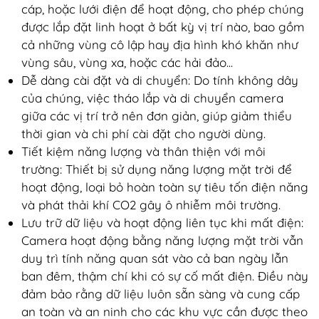
cáp, hoặc lưới điện để hoạt động, cho phép chúng
được lắp đặt linh hoạt ở bất kỳ vị trí nào, bao gồm
cả những vùng cô lập hay địa hình khó khăn như
vùng sâu, vùng xa, hoặc các hải đảo...
Dễ dàng cài đặt và di chuyển: Do tính không dây
của chúng, việc tháo lắp và di chuyển camera
giữa các vị trí trở nên đơn giản, giúp giảm thiểu
thời gian và chi phí cài đặt cho người dùng.
Tiết kiệm năng lượng và thân thiện với môi
trường: Thiết bị sử dụng năng lượng mặt trời để
hoạt động, loại bỏ hoàn toàn sự tiêu tốn điện năng
và phát thải khí CO2 gây ô nhiễm môi trường.
Lưu trữ dữ liệu và hoạt động liên tục khi mất điện:
Camera hoạt động bằng năng lượng mặt trời vẫn
duy trì tính năng quan sát vào cả ban ngày lẫn
ban đêm, thậm chí khi có sự cố mất điện. Điều này
đảm bảo rằng dữ liệu luôn sẵn sàng và cung cấp
an toàn và an ninh cho các khu vực cần được theo