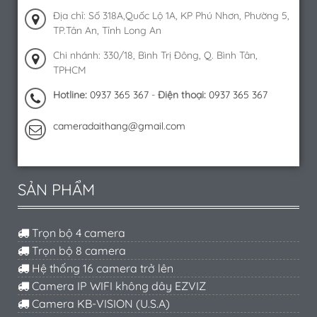
Địa chỉ: Số 318A,Quốc Lộ 1A, KP Phú Nhơn, Phường 5,
TP.Tân An, Tỉnh Long An
Chi nhánh: 330/18, Bình Trị Đông, Q. Bình Tân,
TPHCM
Hotline:
0937 365 367
-
Điện thoại:
0937 365 367
cameradaithang@gmail.com
SẢN PHẨM
Trọn bộ 4 camera
Trọn bộ 8 camera
Hệ thống 16 camera trở lên
Camera IP WIFI không dây EZVIZ
Camera KB-VISION (U.S.A)