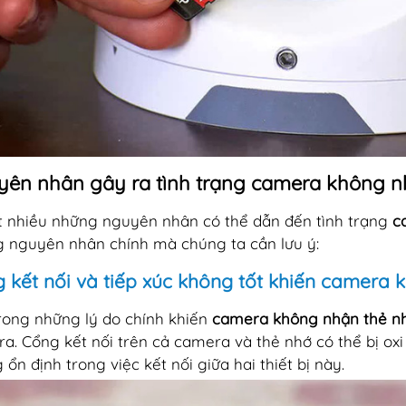
ên nhân gây ra tình trạng camera không n
t nhiều những nguyên nhân có thể dẫn đến tình trạng
c
 nguyên nhân chính mà chúng ta cần lưu ý:
 kết nối và tiếp xúc không tốt khiến camera 
rong những lý do chính khiến
camera không nhận thẻ n
a. Cổng kết nối trên cả camera và thẻ nhớ có thể bị ox
 ổn định trong việc kết nối giữa hai thiết bị này.