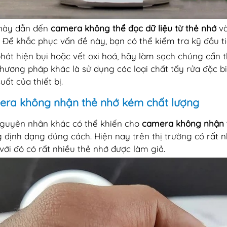
này dẫn đến
camera không thể đọc dữ liệu từ thẻ nhớ
và
. Để khắc phục vấn đề này, bạn có thể kiểm tra kỹ đầu t
hát hiện bụi hoặc vết oxi hoá, hãy làm sạch chúng cẩn t
hương pháp khác là sử dụng các loại chất tẩy rửa đặc biệ
uất của thiết bị.
ra không nhận thẻ nhớ kém chất lượng
guyên nhân khác có thể khiến cho
camera không nhận 
 định dạng đúng cách. Hiện nay trên thị trường có rất n
với đó có rất nhiều thẻ nhớ được làm giả.