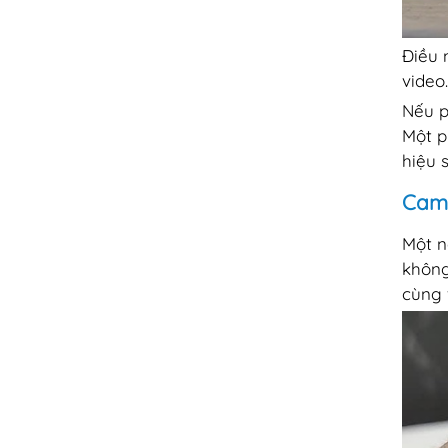
Điều 
video
Nếu p
Một p
hiệu s
Came
Một n
không
cùng 