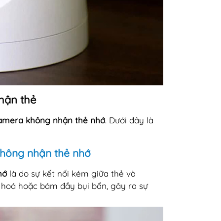
hận thẻ
amera không nhận thẻ nhớ
. Dưới đây là
không nhận thẻ nhớ
hớ
là do sự kết nối kém giữa thẻ và
i hoá hoặc bám đầy bụi bẩn, gây ra sự