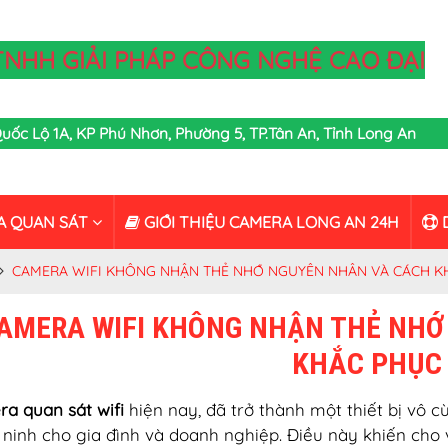
TNHH GIẢI PHÁP CÔNG NGHỆ CAO ĐẠI
,Quốc Lộ 1A, KP Phú Nhơn, Phường 5, TP.Tân An, Tỉnh Long An
A QUAN SÁT
GIỚI THIỆU CAMERA LONG AN 24H
D
CAMERA WIFI KHÔNG NHẬN THẺ NHỚ NGUYÊN NHÂN VÀ CÁCH K
AMERA WIFI KHÔNG NHẬN THẺ NHỚ
KHẮC PHỤC
a quan sát wifi
hiện nay, đã trở thành một thiết bị vô 
 ninh cho gia đình và doanh nghiệp. Điều này khiến cho v