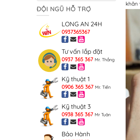
khăn 
ĐỘI NGŨ HỖ TRỢ
LONG AN 24H
0937365367
Tư vấn lắp đặt
0937 365 367
Mr. Thắng
Kỹ thuật 1
0906 365 367
Mr. Tiến
Kỹ thuật 3
0938 365 367
Mr Tuân
Bảo Hành