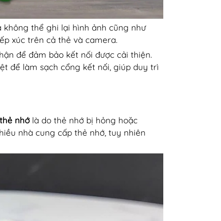
 không thể ghi lại hình ảnh cũng như
iếp xúc trên cả thẻ và camera.
hận để đảm bảo kết nối được cải thiện.
t để làm sạch cổng kết nối, giúp duy trì
thẻ nhớ
là do thẻ nhớ bị hỏng hoặc
hiều nhà cung cấp thẻ nhớ, tuy nhiên