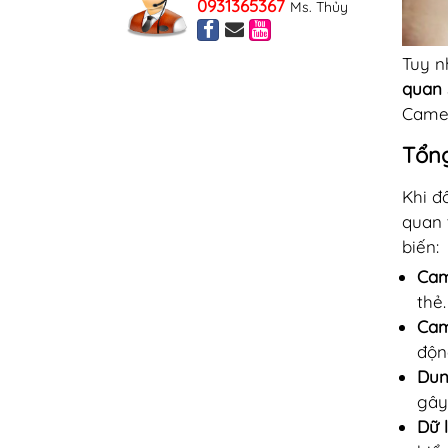
0931365367
Ms. Thủy
Tuy n
quan 
Camer
Tổng
Khi đ
quan 
biến:
Cam
thẻ.
Cam
độn
Dun
gây
Dữ 