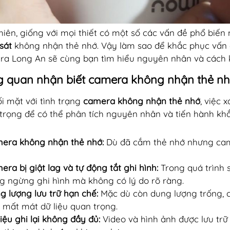
hiên, giống với mọi thiết có một số các vấn đề phổ biế
sát
không nhận thẻ nhớ. Vậy làm sao để khắc phục vấn đ
a Long An sẽ cùng bạn tìm hiểu nguyên nhân và cách k
 quan nhận biết camera không nhận thẻ n
ối mặt với tình trạng
camera không nhận thẻ nhớ
, việc 
trọng để có thể phân tích nguyên nhân và tiến hành khắ
era không nhận thẻ nhớ:
Dù đã cắm thẻ nhớ nhưng ca
era bị giật lag và tự động tắt ghi hình:
Trong quá trình s
g ngừng ghi hình mà không có lý do rõ ràng.
g lượng lưu trữ hạn chế:
Mặc dù còn dung lượng trống, c
 mất mát dữ liệu quan trọng.
liệu ghi lại không đầy đủ:
Video và hình ảnh được lưu trữ k