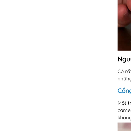
Nguy
Có rấ
những
Cổng
Một t
camer
không