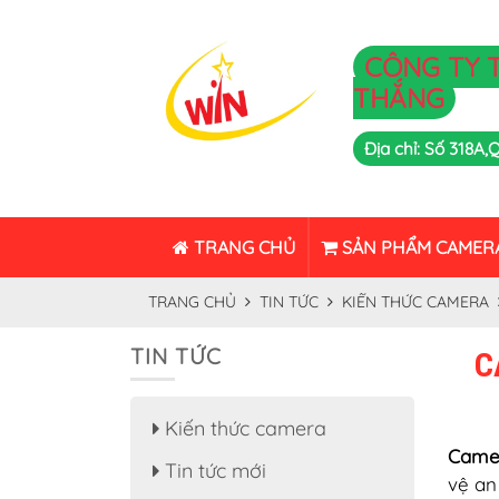
CÔNG TY 
THẮNG
Địa chỉ: Số 318A
TRANG CHỦ
SẢN PHẨM CAMER
TRANG CHỦ
TIN TỨC
KIẾN THỨC CAMERA
TIN TỨC
C
Kiến thức camera
Camer
Tin tức mới
vệ an