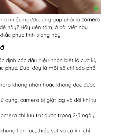
n mà nhiều người dùng gặp phải là
camera
ề này? Hãy yên tâm, ở bài viết này
hắc phục tình trạng này.
hớ
xác định các dấu hiệu nhận biết là cực kỳ
c phục. Dưới đây là một số chỉ báo phổ
mera không nhận hoặc không đọc được
ử dụng, camera bị giật lag và đôi khi tự
amera chỉ lưu trữ được trong 2-3 ngày,
hông liên tục, thiếu sót và có khi chỉ