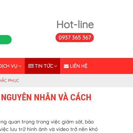
Hot-line
0937 365 367
ỊCH VỤ
TIN TỨC
LIÊN HỆ
HẮC PHỤC
 NGUYÊN NHÂN VÀ CÁCH
cùng quan trọng trong việc giám sát, bảo
iệc lưu trữ hình ảnh và video trở nên khó