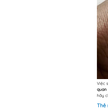
Việc 
quan 
hãy c
Thẻ 