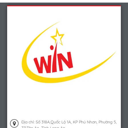
Địa chỉ: Số 318A,Quốc Lộ 1A, KP Phú Nhơn, Phường 5,