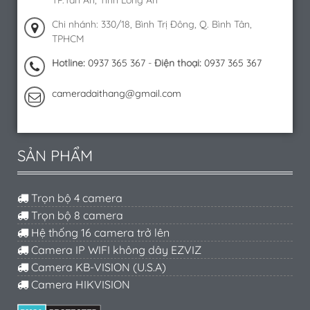
TP.Tân An, Tỉnh Long An
Chi nhánh: 330/18, Bình Trị Đông, Q. Bình Tân,
TPHCM
Hotline:
0937 365 367
-
Điện thoại:
0937 365 367
cameradaithang@gmail.com
SẢN PHẨM
Trọn bộ 4 camera
Trọn bộ 8 camera
Hệ thống 16 camera trở lên
Camera IP WIFI không dây EZVIZ
Camera KB-VISION (U.S.A)
Camera HIKVISION