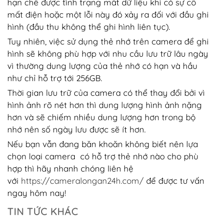
hạn chế được tình trạng mất dữ liệu khi có sự cố
mất điện hoặc một lỗi này đó xảy ra đối với đầu ghi
hình (đầu thu không thể ghi hình liên tục).
Tuy nhiên, việc sử dụng thẻ nhớ trên camera để ghi
hình sẽ không phù hợp với nhu cầu lưu trữ lâu ngày
vì thường dung lượng của thẻ nhớ có hạn và hầu
như chỉ hỗ trợ tới 256GB.
Thời gian lưu trữ của camera có thể thay đổi bởi vì
hình ảnh rõ nét hơn thì dung lượng hình ảnh nặng
hơn và sẽ chiếm nhiều dung lượng hơn trong bộ
nhớ nên số ngày lưu được sẽ ít hơn.
Nếu bạn vẫn đang băn khoăn không biết nên lựa
chọn loại camera có hỗ trợ thẻ nhớ nào cho phù
hợp thì hãy nhanh chóng liên hệ
với
https://cameralongan24h.com/
để được tư vấn
ngay hôm nay!
TIN TỨC KHÁC