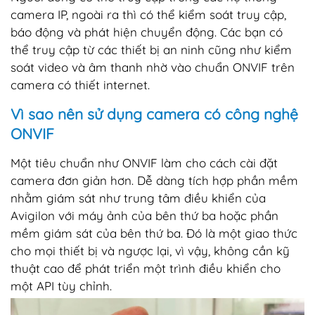
camera IP, ngoài ra thì có thể kiểm soát truy cập,
báo động và phát hiện chuyển động. Các bạn có
thể truy cập từ các thiết bị an ninh cũng như kiểm
soát video và âm thanh nhờ vào chuẩn ONVIF trên
camera có thiết internet.
Vì sao nên sử dụng camera có công nghệ
ONVIF
Một tiêu chuẩn như ONVIF làm cho cách cài đặt
camera đơn giản hơn. Dễ dàng tích hợp phần mềm
nhằm giám sát như trung tâm điều khiển của
Avigilon với máy ảnh của bên thứ ba hoặc phần
mềm giám sát của bên thứ ba. Đó là một giao thức
cho mọi thiết bị và ngược lại, vì vậy, không cần kỹ
thuật cao để phát triển một trình điều khiển cho
một API tùy chỉnh.