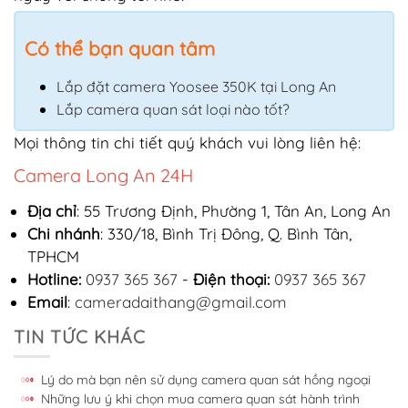
Có thể bạn quan tâm
Lắp đặt camera Yoosee 350K tại Long An
Lắp camera quan sát loại nào tốt?
Mọi thông tin chi tiết quý khách vui lòng liên hệ:
Camera Long An 24H
Địa chỉ
: 55 Trương Định, Phường 1, Tân An, Long An
Chi nhánh
: 330/18, Bình Trị Đông, Q. Bình Tân,
TPHCM
Hotline:
0937 365 367
-
Điện thoại:
0937 365 367
Email
:
cameradaithang@gmail.com
TIN TỨC KHÁC
Lý do mà bạn nên sử dụng camera quan sát hồng ngoại
Những lưu ý khi chọn mua camera quan sát hành trình