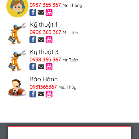
0937 365 367
Mr. Thắng
Kỹ thuật 1
0906 365 367
Mr. Tiến
Kỹ thuật 3
0938 365 367
Mr Tuân
Bảo Hành
0931365367
Ms. Thủy