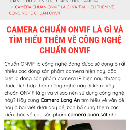
TRANG CHỦ
TIN TỨC
KIẾN THỨC CAMERA
CAMERA CHUẨN ONVIF LÀ GÌ VÀ TÌM HIỂU THÊM VỀ
CÔNG NGHỆ CHUẨN ONVIF
CAMERA CHUẨN ONVIF LÀ GÌ VÀ
TÌM HIỂU THÊM VỀ CÔNG NGHỆ
CHUẨN ONVIF
Chuẩn ONVIF là công nghệ đang được sử dụng ở rất
nhiều các dòng sản phẩm camera hiện nay, đặc
biệt là dòng sản phẩm camera IP hiện nay thường
được tích hợp thêm công nghệ này đi kèm. Vậy
chuẩn ONVIF là gì và vì sao nên sử dụng công nghệ
này? Hãy cùng
Camera Long An
tìm hiểu về vấn đề
này ở bài viết dưới đây để, bạn bổ sung thêm các
kiến thức về các sản phẩm
camera quan sát
nhé.