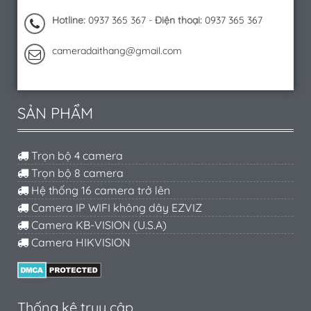
Hotline:
0937 365 367
-
Điện thoại:
0937 365 367
cameradaithang@gmail.com
SẢN PHẨM
Trọn bộ 4 camera
Trọn bộ 8 camera
Hệ thống 16 camera trở lên
Camera IP WIFI không dây EZVIZ
Camera KB-VISION (U.S.A)
Camera HIKVISION
Thống kê truy cập