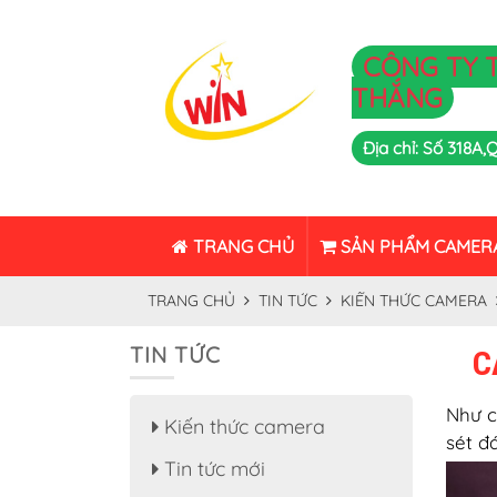
CÔNG TY 
THẮNG
Địa chỉ: Số 318A
TRANG CHỦ
SẢN PHẨM CAMER
TRANG CHỦ
TIN TỨC
KIẾN THỨC CAMERA
TIN TỨC
C
Như c
Kiến thức camera
sét đá
Tin tức mới