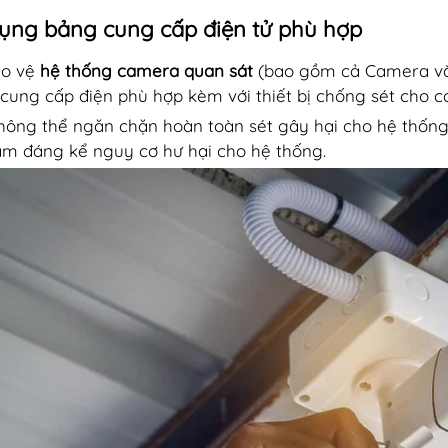
ụng bảng cung cấp điện tử phù hợp
ảo vệ
hệ thống camera quan sát
(bao gồm cả Camera và
cung cấp điện phù hợp kèm với thiết bị chống sét cho c
hông thể ngăn chặn hoàn toàn sét gây hại cho hệ thống,
ảm đáng kể nguy cơ hư hại cho hệ thống.