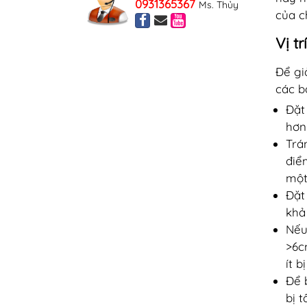
0931365367
Ms. Thủy
của c
Vị t
Để gi
các b
Đặt
hơn
Trá
điể
một
Đặt
khả
Nếu
>6c
ít b
Để 
bị t