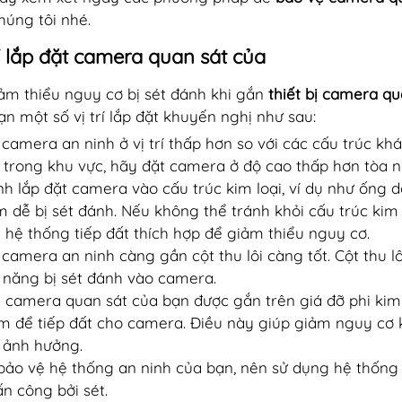
húng tôi nhé.
rí lắp đặt camera quan sát của
ảm thiểu nguy cơ bị sét đánh khi gắn
thiết bị camera qu
ạn một số vị trí lắp đặt khuyến nghị như sau:
 camera an ninh ở vị trí thấp hơn so với các cấu trúc k
 trong khu vực, hãy đặt camera ở độ cao thấp hơn tòa n
nh lắp đặt camera vào cấu trúc kim loại, ví dụ như ống d
m dễ bị sét đánh. Nếu không thể tránh khỏi cấu trúc kim 
 hệ thống tiếp đất thích hợp để giảm thiểu nguy cơ.
 camera an ninh càng gần cột thu lôi càng tốt. Cột thu l
 năng bị sét đánh vào camera.
 camera quan sát của bạn được gắn trên giá đỡ phi kim 
m để tiếp đất cho camera. Điều này giúp giảm nguy cơ 
ị ảnh hưởng.
bảo vệ hệ thống an ninh của bạn, nên sử dụng hệ thống 
ấn công bởi sét.