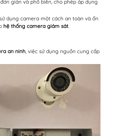
h đơn giản và phổ biến, cho phép áp dụng
m sử dụng camera một cách an toàn và ổn
ho
hệ thống camera giám sát
.
ra an ninh
, việc sử dụng nguồn cung cấp