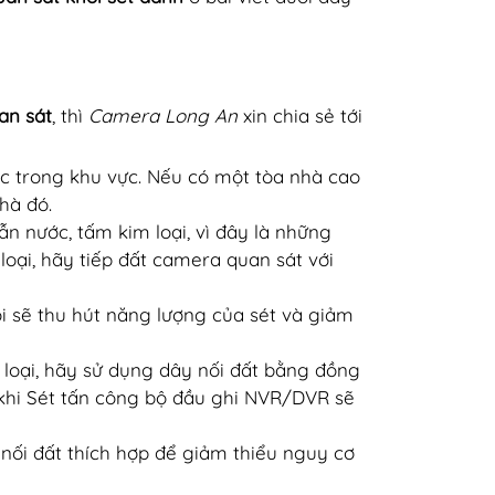
an sát
, thì
Camera Long An
xin chia sẻ tới
hác trong khu vực. Nếu có một tòa nhà cao
hà đó.
ẫn nước, tấm kim loại, vì đây là những
loại, hãy tiếp đất camera quan sát với
ôi sẽ thu hút năng lượng của sét và giảm
loại, hãy sử dụng dây nối đất bằng đồng
khi Sét tấn công bộ đầu ghi NVR/DVR sẽ
nối đất thích hợp để giảm thiểu nguy cơ