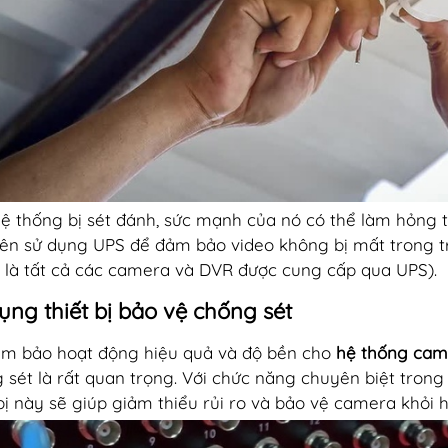
ệ thống bị sét đánh, sức mạnh của nó có thể làm hỏng th
ên sử dụng UPS để đảm bảo video không bị mất trong tr
 là tất cả các camera và DVR được cung cấp qua UPS).
ụng thiết bị bảo vệ chống sét
m bảo hoạt động hiệu quả và độ bền cho
hệ thống cam
 sét là rất quan trọng. Với chức năng chuyên biệt trong
 bị này sẽ giúp giảm thiểu rủi ro và bảo vệ camera khỏi 