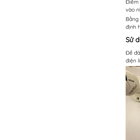
Điểm 
vào n
Bằng 
định 
Sử d
Để đả
điện 