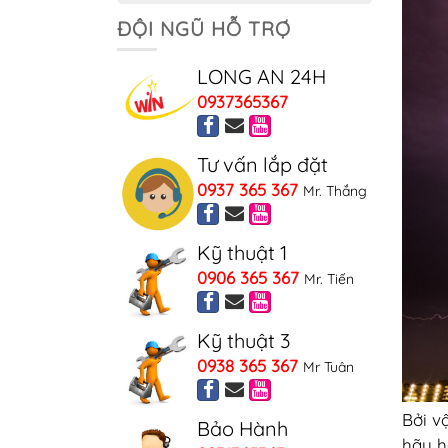
ĐỘI NGŨ HỖ TRỢ
LONG AN 24H
0937365367
Tư vấn lắp đặt
0937 365 367
Mr. Thắng
Kỹ thuật 1
0906 365 367
Mr. Tiến
Kỹ thuật 3
0938 365 367
Mr Tuân
Bởi v
Bảo Hành
hãy h