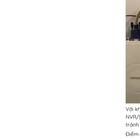
Với k
NVR/D
tránh
Điểm 