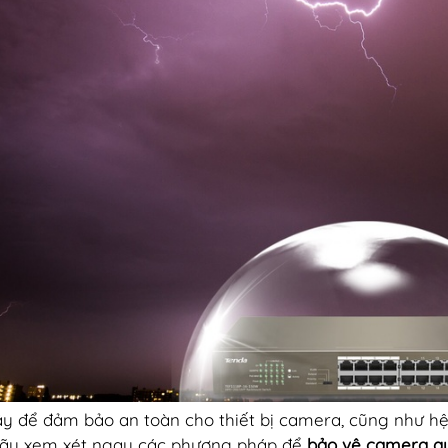
ậy để đảm bảo an toàn cho thiết bị camera, cũng như hệ
ãy xem xét ngay các phương pháp để
bảo vệ camera qu