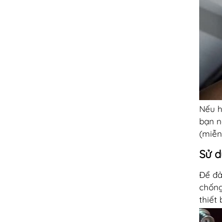
Nếu h
bạn n
(miễn
Sử d
Để đả
chống
thiết