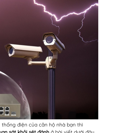
 thống điện của căn hộ nhà bạn thì
an sát khỏi sét đánh
ở bài viết dưới đây