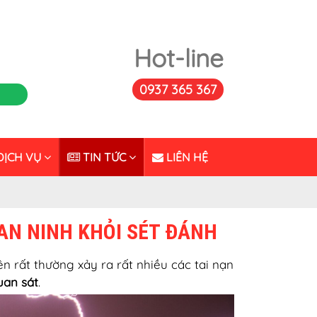
Hot-line
0937 365 367
ỊCH VỤ
TIN TỨC
LIÊN HỆ
AN NINH KHỎI SÉT ĐÁNH
n rất thường xảy ra rất nhiều các tai nạn
uan sát
.