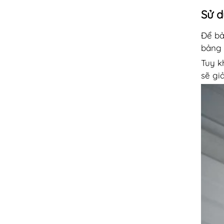
Sử d
Để b
bảng 
Tuy k
sẽ gi