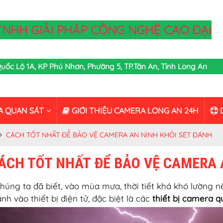
TNHH GIẢI PHÁP CÔNG NGHỆ CAO ĐẠI
,Quốc Lộ 1A, KP Phú Nhơn, Phường 5, TP.Tân An, Tỉnh Long An
A QUAN SÁT
GIỚI THIỆU CAMERA LONG AN 24H
D
CÁCH TỐT NHẤT ĐỂ BẢO VỆ CAMERA AN NINH KHỎI SÉT ĐÁNH
ÁCH TỐT NHẤT ĐỂ BẢO VỆ CAMERA 
húng ta đã biết, vào mùa mưa, thời tiết khá khó lường nê
nh vào thiết bị điện tử, đặc biệt là các
thiết bị camera q