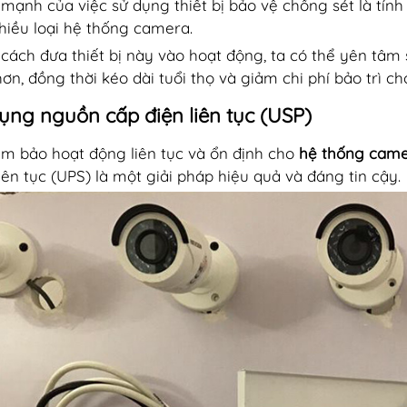
mạnh của việc sử dụng thiết bị bảo vệ chống sét là tín
hiều loại hệ thống camera.
cách đưa thiết bị này vào hoạt động, ta có thể yên tâ
hơn, đồng thời kéo dài tuổi thọ và giảm chi phí bảo trì c
ụng nguồn cấp điện liên tục (USP)
m bảo hoạt động liên tục và ổn định cho
hệ thống came
liên tục (UPS) là một giải pháp hiệu quả và đáng tin cậy.