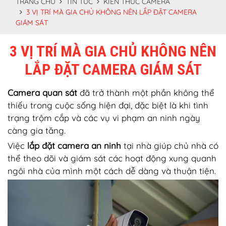
TRANG CHỦ
TIN TỨC
KIẾN THỨC CAMERA
3 VỊ TRÍ MÀ GIA CHỦ KHÔNG NÊN LẮP ĐẶT CAMERA
GIÁM SÁT
3 VỊ TRÍ MÀ GIA CHỦ KHÔNG NÊN
LẮP ĐẶT CAMERA GIÁM SÁT
Camera quan sát
đã trở thành một phần không thể
thiếu trong cuộc sống hiện đại, đặc biệt là khi tình
trạng trộm cắp và các vụ vi phạm an ninh ngày
càng gia tăng.
Việc
lắp đặt camera an ninh
tại nhà giúp chủ nhà có
thể theo dõi và giám sát các hoạt động xung quanh
ngôi nhà của mình một cách dễ dàng và thuận tiện.