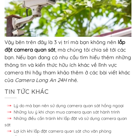
Vậy bên trên đây là 3 vị trí mà bạn không nên
lắp
đặt camera quan sát
, mà chúng tôi chia sẻ tới các
bạn. Nếu bạn đang có nhu cầu tìm hiểu thêm những
thông tin và kiến thức hữu ích khác về lĩnh vực
camera thì hãy tham khảo thêm ở các bài viết khác
của
Camera Long An 24H
nhé.
TIN TỨC KHÁC
Lý do mà bạn nên sử dụng camera quan sát hồng ngoại
Những lưu ý khi chọn mua camera quan sát hành trình
Những điều cần tránh khi lắp đặt và sử dụng camera quan
sát
Lợi ích khi lắp đặt camera quan sát cho văn phòng