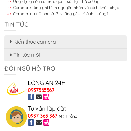
Ứng dụng của camera quan sát tại nhà xưởng
Camera không ghi hình nguyên nhân và cách khắc phục
Camera lưu trữ bao lâu? Những yếu tố ảnh hưởng?
TIN TỨC
Kiến thức camera
Tin tức mới
ĐỘI NGŨ HỖ TRỢ
LONG AN 24H
0937365367
Tư vấn lắp đặt
0937 365 367
Mr. Thắng