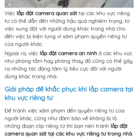
Việc
lắp đặt camera quan sát
tại các khu vực riêng
tư có thể dẫn đến những hậu quả nghiêm trọng, từ
việc xung đột với người dùng khác trong nhà cho
đến việc bị kiện tụng vì xâm phạm quyền riêng tư
của người khác.
Ngoài ra, việc
lắp đặt camera an ninh
ở các khu vực
như phòng tắm hay phòng thay đồ cũng có thể gây
ra những tác động tâm lý tiêu cực đối với người
dùng khác trong nhà.
Giải pháp để khắc phục khi lắp camera tại
khu vực riêng tư
Để tránh việc xâm phạm đến quyền riêng tư của
người khác, cũng như đảm bảo về không bị lộ
những đoạn clip riêng từ thì bạn nên tránh
lắp đặt
camera quan sát tại các khu vực riêng tư trong nhà
.