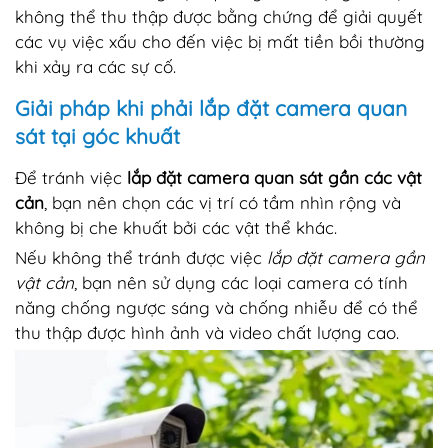
không thể thu thập được bằng chứng để giải quyết
các vụ việc xấu cho đến việc bị mất tiền bồi thường
khi xảy ra các sự cố.
Giải pháp khi phải lắp đặt camera quan
sát tại góc khuất
Để tránh việc
lắp đặt camera quan sát gần các vật
cản
, bạn nên chọn các vị trí có tầm nhìn rộng và
không bị che khuất bởi các vật thể khác.
Nếu không thể tránh được việc
lắp đặt camera gần
vật cản
, bạn nên sử dụng các loại camera có tính
năng chống ngược sáng và chống nhiễu để có thể
thu thập được hình ảnh và video chất lượng cao.