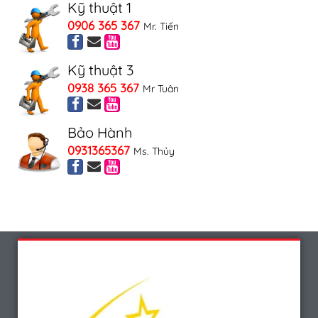
Kỹ thuật 1
0906 365 367
Mr. Tiến
Kỹ thuật 3
0938 365 367
Mr Tuân
Bảo Hành
0931365367
Ms. Thủy