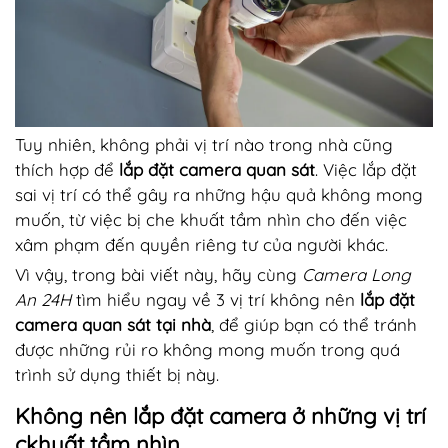
Tuy nhiên, không phải vị trí nào trong nhà cũng
thích hợp để
lắp đặt camera quan sát
. Việc lắp đặt
sai vị trí có thể gây ra những hậu quả không mong
muốn, từ việc bị che khuất tầm nhìn cho đến việc
xâm phạm đến quyền riêng tư của người khác.
Vì vậy, trong bài viết này, hãy cùng
Camera Long
An 24H
tìm hiểu ngay về 3 vị trí không nên
lắp đặt
camera quan sát tại nhà
, để giúp bạn có thể tránh
được những rủi ro không mong muốn trong quá
trình sử dụng thiết bị này.
Không nên lắp đặt camera ở những vị trí
ckhuất tầm nhìn