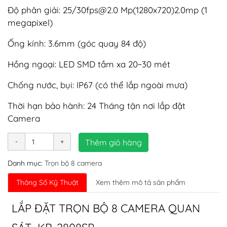
Độ phân giải: 25/
30fps@2.0
Mp(1280x720)2.0mp (1
megapixel)
Ống kính: 3.6mm (góc quay 84 độ)
Hồng ngoại: LED SMD tầm xa 20~30 mét
Chống nước, bụi: IP67 (có thể lắp ngoài mưa)
Thời hạn bảo hành: 24 Tháng tận nơi lắp đặt
Camera
Thêm giỏ hàng
Danh mục:
Trọn bộ 8 camera
Thông Số Kỹ Thuật
Xem thêm mô tả sản phẩm
LẮP ĐẶT TRỌN BỘ 8 CAMERA QUAN