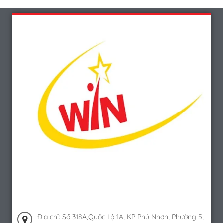
Địa chỉ: Số 318A,Quốc Lộ 1A, KP Phú Nhơn, Phường 5,