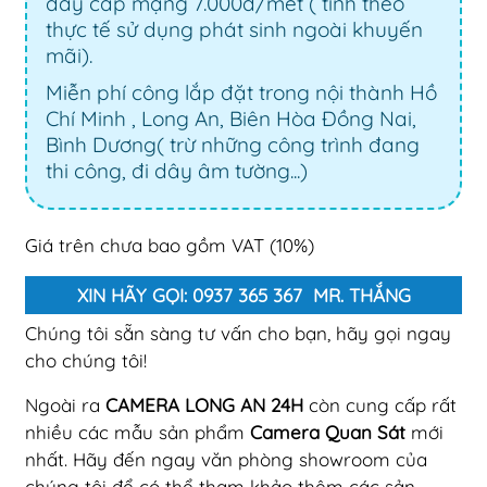
dây cáp mạng 7.000đ/mét ( tính theo
thực tế sử dụng phát sinh ngoài khuyến
mãi).
Miễn phí công lắp đặt trong nội thành Hồ
Chí Minh , Long An, Biên Hòa Đồng Nai,
Bình Dương( trừ những công trình đang
thi công, đi dây âm tường...)
Giá trên chưa bao gồm VAT (10%)
XIN HÃY GỌI: 0937 365 367 MR. THẮNG
Chúng tôi sẵn sàng tư vấn cho bạn, hãy gọi ngay
cho chúng tôi!
Ngoài ra
CAMERA LONG AN 24H
còn cung cấp rất
nhiều các mẫu sản phẩm
Camera Quan Sát
mới
nhất. Hãy đến ngay văn phòng showroom của
chúng tôi để có thể tham khảo thêm các sản