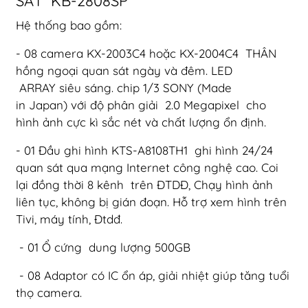
SÁT KB-2808SP
Hệ thống bao gồm:
- 08 camera KX-2003C4 hoặc KX-2004C4 THÂN
hồng ngoại quan sát ngày và đêm. LED
ARRAY siêu sáng. chip 1/3 SONY (Made
in Japan) với độ phân giải 2.0 Megapixel cho
hình ảnh cực kì sắc nét và chất lượng ổn định.
- 01 Đầu ghi hình KTS-A8108TH1 ghi hình 24/24
quan sát qua mạng Internet công nghệ cao. Coi
lại đồng thời 8 kênh trên ĐTDĐ, Chạy hình ảnh
liên tục, không bị gián đoạn. Hỗ trợ xem hình trên
Tivi, máy tính, Đtdđ.
- 01 Ổ cứng dung lượng 500GB
- 08 Adaptor có IC ổn áp, giải nhiệt giúp tăng tuổi
thọ camera.