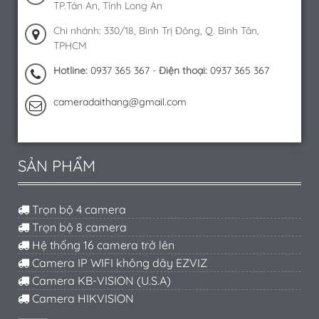
TP.Tân An, Tỉnh Long An
Chi nhánh: 330/18, Bình Trị Đông, Q. Bình Tân,
TPHCM
Hotline:
0937 365 367
-
Điện thoại:
0937 365 367
cameradaithang@gmail.com
SẢN PHẨM
Trọn bộ 4 camera
Trọn bộ 8 camera
Hệ thống 16 camera trở lên
Camera IP WIFI không dây EZVIZ
Camera KB-VISION (U.S.A)
Camera HIKVISION