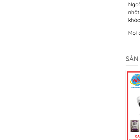
Ngoà
nhất
khác
Mọi 
SẢN