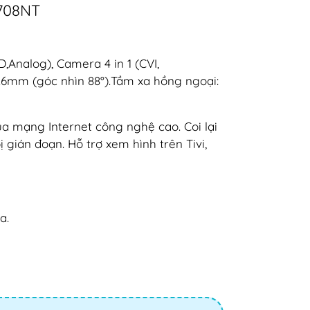
708NT
,Analog), Camera 4 in 1 (CVI,
 3.6mm (góc nhìn 88°).Tầm xa hồng ngoại:
ua mạng Internet công nghệ cao. Coi lại
 gián đoạn. Hỗ trợ xem hình trên Tivi,
a.