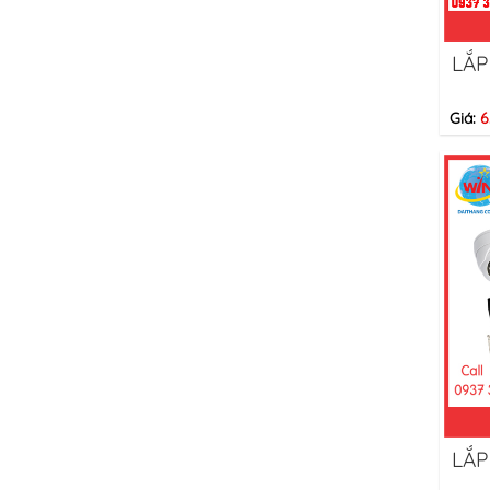
LẮP
Giá:
6
LẮP