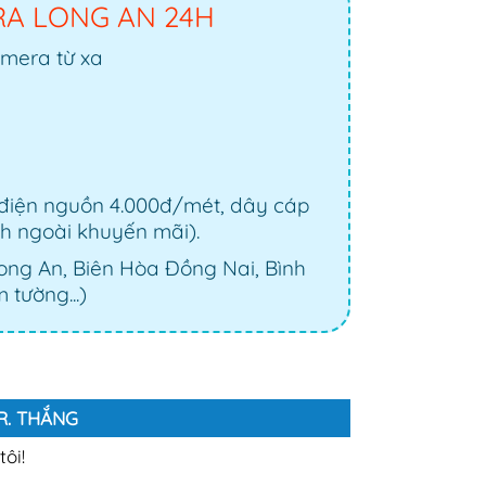
RA LONG AN 24H
amera từ xa
 điện nguồn 4.000đ/mét, dây cáp
nh ngoài khuyến mãi).
Long An, Biên Hòa Đồng Nai, Bình
 tường...)
MR. THẮNG
ôi!