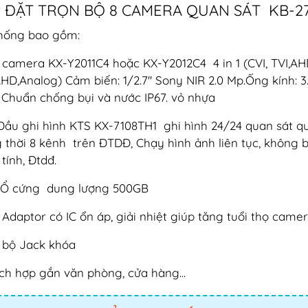
 ĐẶT TRỌN BỘ 8 CAMERA QUAN SÁT KB-2
hống bao gồm:
 camera KX-Y2011C4 hoặc KX-Y2012C4 4 in 1 (CVI, TVI,AHD
AHD,Analog) Cảm biến: 1/2.7'' Sony NIR 2.0 Mp.Ống kính:
Chuẩn chống bụi và nước IP67. vỏ nhựa
 Đầu ghi hình KTS KX-7108TH1 ghi hình 24/24 quan sát q
 thời 8 kênh trên ĐTDĐ, Chạy hình ảnh liên tục, không bị
tính, Đtdđ.
 Ổ cứng dung lượng 500GB
 Adaptor có IC ổn áp, giải nhiệt giúp tăng tuổi thọ camer
 bộ Jack khóa
ích hợp gắn văn phòng, cửa hàng...