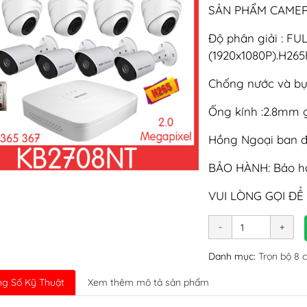
SẢN PHẨM CAMERA:
Độ phân giải : FU
(1920x1080P).H26
Chống nước và bụi:
Ống kính :2.8mm 
Hồng Ngoại ban đ
BẢO HÀNH: Bảo hà
VUI LÒNG GỌI ĐỂ
Danh mục:
Trọn bộ 8 
g Số Kỹ Thuật
Xem thêm mô tả sản phẩm