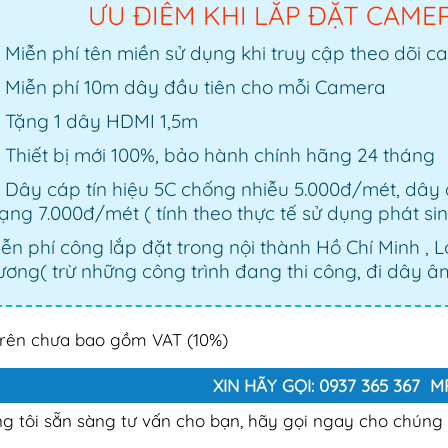
ƯU ĐIỂM KHI LẮP ĐẶT CAME
Miễn phí tên miền sử dụng khi truy cập theo dõi c
Miễn phí 10m dây đầu tiên cho mỗi Camera
Tặng 1 dây HDMI 1,5m
Thiết bị mới 100%, bảo hành chính hãng 24 tháng
Dây cáp tín hiệu 5C chống nhiễu 5.000đ/mét, dây
ng 7.000đ/mét ( tính theo thực tế sử dụng phát si
ễn phí công lắp đặt trong nội thành Hồ Chí Minh , 
ơng( trừ những công trình đang thi công, đi dây âm
trên chưa bao gồm VAT (10%)
XIN HÃY GỌI: 0937 365 367 
g tôi sẵn sàng tư vấn cho bạn, hãy gọi ngay cho chúng t