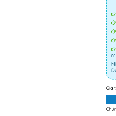
mạ
Mi
Dư
Giá 
Chún