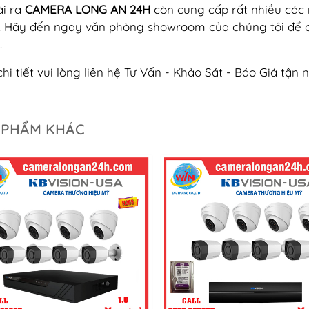
i ra
CAMERA LONG AN 24H
còn cung cấp rất nhiều cá
. Hãy đến ngay văn phòng showroom của chúng tôi để 
.
chi tiết vui lòng liên hệ Tư Vấn - Khảo Sát - Báo Giá tận n
 PHẨM KHÁC