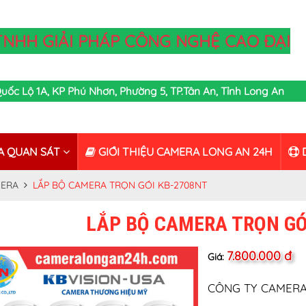
TNHH GIẢI PHÁP CÔNG NGHỆ CAO ĐẠI
,Quốc Lộ 1A, KP Phú Nhơn, Phường 5, TP.Tân An, Tỉnh Long An
A QUAN SÁT
GIỚI THIỆU CAMERA LONG AN 24H
D
MERA
LẮP BỘ CAMERA TRỌN GÓI KB-2708NT
LẮP BỘ CAMERA TRỌN GÓ
7.800.000 đ
Giá:
CÔNG TY CAMERA