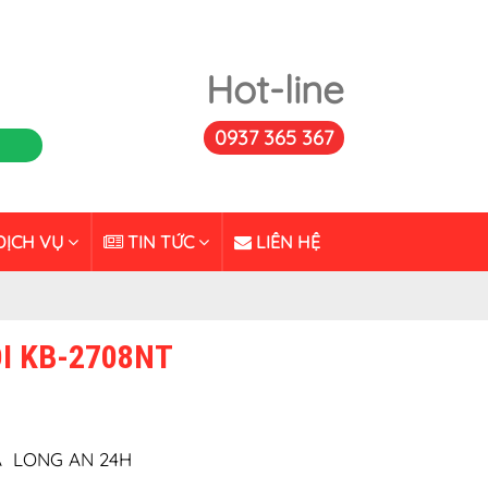
Hot-line
0937 365 367
ỊCH VỤ
TIN TỨC
LIÊN HỆ
I KB-2708NT
 LONG AN 24H