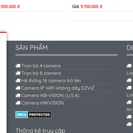
.900.000 đ
Giá:
9.700.000 đ
SẢN PHẨM
D
Trọn bộ 4 camera
Lo
Trọn bộ 8 camera
Hệ thống 16 camera trở lên
Camera IP WIFI không dây EZVIZ
Lo
Camera KB-VISION (U.S.A)
Camera HIKVISION
An
Thống kê truy cập