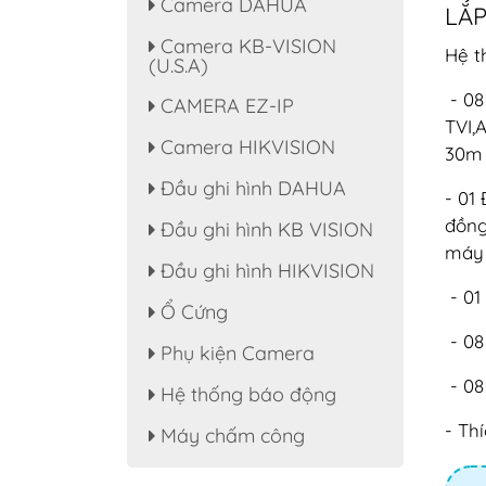
Camera DAHUA
LẮP
Camera KB-VISION
Hệ t
(U.S.A)
- 08
CAMERA EZ-IP
TVI,
Camera HIKVISION
30m 
Đầu ghi hình DAHUA
- 01
đồng
Đầu ghi hình KB VISION
máy 
Đầu ghi hình HIKVISION
- 01
Ổ Cứng
- 08
Phụ kiện Camera
- 08
Hệ thống báo động
- Th
Máy chấm công