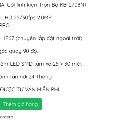
 Gói linh kiện Trọn Bộ KB-2708NT
LL HD 25/30fps 2.0MP
5PRO
 IP67 (chuyên lắp đặt ngoài trời)
góc quay 90 độ.
êm LED SMD tầm xa 25 > 30 mét
nh tận nơi 24 Tháng.
 ĐƯỢC TƯ VẤN MIỄN PHÍ
Thêm giỏ hàng
camera