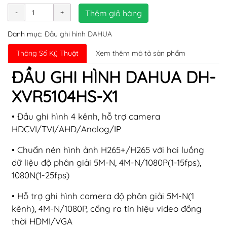
Thêm giỏ hàng
Danh mục:
Đầu ghi hình DAHUA
Thông Số Kỹ Thuật
Xem thêm mô tả sản phẩm
ĐẦU GHI HÌNH DAHUA DH-
XVR5104HS-X1
• Đầu ghi hình 4 kênh, hỗ trợ camera
HDCVI/TVI/AHD/Analog/IP
• Chuẩn nén hình ảnh H265+/H265 với hai luồng
dữ liệu độ phân giải 5M-N, 4M-N/1080P(1-15fps),
1080N(1-25fps)
• Hỗ trợ ghi hình camera độ phân giải 5M-N(1
kênh), 4M-N/1080P, cổng ra tín hiệu video đồng
thời HDMI/VGA