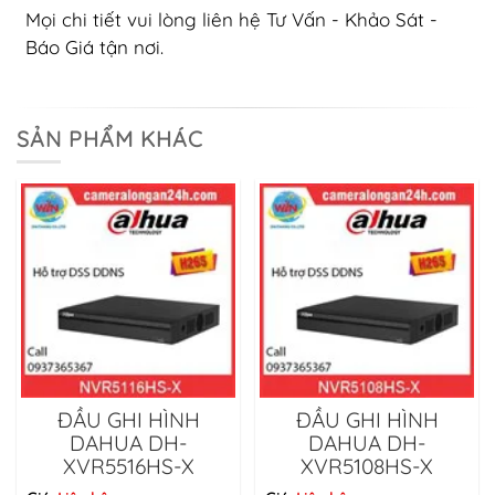
Mọi chi tiết vui lòng liên hệ Tư Vấn - Khảo Sát -
Báo Giá tận nơi.
SẢN PHẨM KHÁC
ĐẦU GHI HÌNH
ĐẦU GHI HÌNH
DAHUA DH-
DAHUA DH-
XVR5516HS-X
XVR5108HS-X