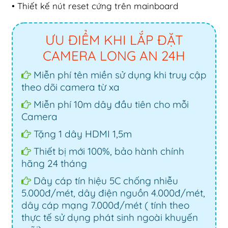
• Thiết kế nút reset cứng trên mainboard
ƯU ĐIỂM KHI LẮP ĐẶT
CAMERA LONG AN 24H
Miễn phí tên miền sử dụng khi truy cập
theo dõi camera từ xa
Miễn phí 10m dây đầu tiên cho mỗi
Camera
Tặng 1 dây HDMI 1,5m
Thiết bị mới 100%, bảo hành chính
hãng 24 tháng
Dây cáp tín hiệu 5C chống nhiễu
5.000đ/mét, dây điện nguồn 4.000đ/mét,
dây cáp mạng 7.000đ/mét ( tính theo
thực tế sử dụng phát sinh ngoài khuyến