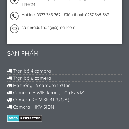
TPHCM
Hotline:
0937 365 367
-
Điện thoại:
0937 365 367
cameradaithang@gmail.com
SẢN PHẨM
Trọn bộ 4 camera
Trọn bộ 8 camera
Hệ thống 16 camera trở lên
Camera IP WIFI không dây EZVIZ
Camera KB-VISION (U.S.A)
Camera HIKVISION