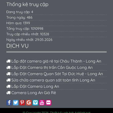
Thống kê truy cập
Đang truy cập: 4
Trong ngày: 486
Hôm qua: 1399
Tổng truy cập: 1010998
Truy cập nhiều nhất: 10328
Ngày nhiều nhất: 29.05.2026
DỊCH VỤ
Lắp đặt camera giá rẻ tại Châu Thành - Long An
Lắp Đặt Camera thị trấn Cần Giuộc Long An
Lắp Đặt Camera Quan Sát Tại Đức Huệ - Long An
Sửa chữa camera quan sát toàn tỉnh Long An
Lắp Đặt Camera Long An
Camera Long An Giá Rẻ
© Copyright 2026. Thiết kế web bởi Anhlinh.net