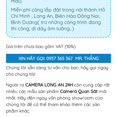
mãi).
Miễn phí công lắp đặt trong nội thành Hồ
Chí Minh , Long An, Biên Hòa Đồng Nai,
Bình Dương( trừ những công trình đang
thi công, đi dây âm tường...)
Giá trên chưa bao gồm VAT (10%)
XIN HÃY GỌI: 0937 365 367 MR. THẮNG
Chúng tôi sẵn sàng tư vấn cho bạn, hãy gọi ngay
cho chúng tôi!
Ngoài ra
CAMERA LONG AN 24H
còn cung cấp rất
nhiều các mẫu sản phẩm
Camera Quan Sát
mới
nhất. Hãy đến ngay văn phòng showroom của
chúng tôi để có thể tham khảo thêm các sản
phẩm khác.