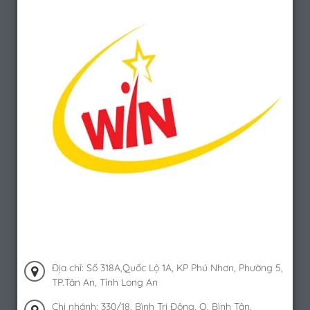
Địa chỉ: Số 318A,Quốc Lộ 1A, KP Phú Nhơn, Phường 5,
TP.Tân An, Tỉnh Long An
Chi nhánh: 330/18, Bình Trị Đông, Q. Bình Tân,