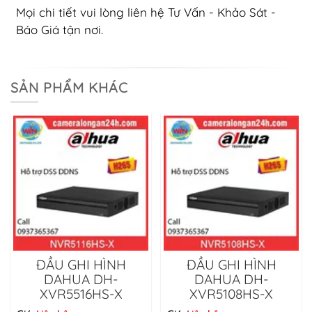
Mọi chi tiết vui lòng liên hệ Tư Vấn - Khảo Sát -
Báo Giá tận nơi.
SẢN PHẨM KHÁC
ĐẦU GHI HÌNH
ĐẦU GHI HÌNH
DAHUA DH-
DAHUA DH-
XVR5516HS-X
XVR5108HS-X