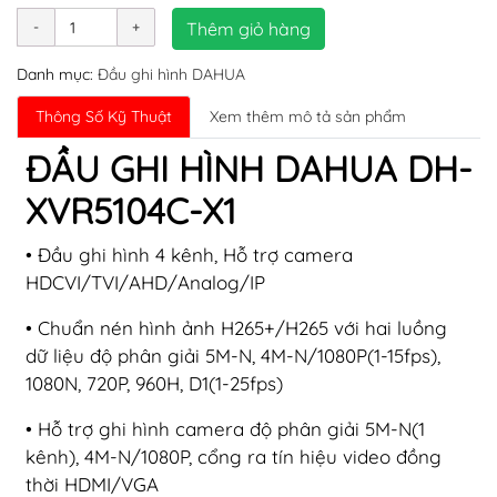
Thêm giỏ hàng
Danh mục:
Đầu ghi hình DAHUA
Thông Số Kỹ Thuật
Xem thêm mô tả sản phẩm
ĐẦU GHI HÌNH DAHUA DH-
XVR5104C-X1
• Đầu ghi hình 4 kênh, Hỗ trợ camera
HDCVI/TVI/AHD/Analog/IP
• Chuẩn nén hình ảnh H265+/H265 với hai luồng
dữ liệu độ phân giải 5M-N, 4M-N/1080P(1-15fps),
1080N, 720P, 960H, D1(1-25fps)
• Hỗ trợ ghi hình camera độ phân giải 5M-N(1
kênh), 4M-N/1080P, cổng ra tín hiệu video đồng
thời HDMI/VGA