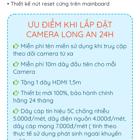
• Thiết kế nút reset cứng trên mainboard
ƯU ĐIỂM KHI LẮP ĐẶT
CAMERA LONG AN 24H
Miễn phí tên miền sử dụng khi truy cập
theo dõi camera từ xa
Miễn phí 10m dây đầu tiên cho mỗi
Camera
Tặng 1 dây HDMI 1,5m
Thiết bị mới 100%, bảo hành chính
hãng 24 tháng
Dây cáp tín hiệu 5C chống nhiễu
5.000đ/mét, dây điện nguồn 4.000đ/mét,
dây cáp mạng 7.000đ/mét ( tính theo
thực tế sử dụng phát sinh ngoài khuyến