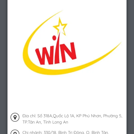
Địa chỉ: Số 318A,Quốc Lộ 1A, KP Phú Nhơn, Phường 5,
TP.Tân An, Tỉnh Long An
Chi nhánh: 330/18, Bình Trị Đông, Q. Bình Tân,