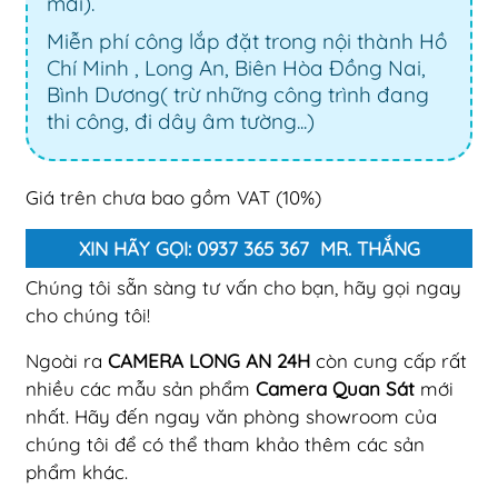
mãi).
Miễn phí công lắp đặt trong nội thành Hồ
Chí Minh , Long An, Biên Hòa Đồng Nai,
Bình Dương( trừ những công trình đang
thi công, đi dây âm tường...)
Giá trên chưa bao gồm VAT (10%)
XIN HÃY GỌI: 0937 365 367 MR. THẮNG
Chúng tôi sẵn sàng tư vấn cho bạn, hãy gọi ngay
cho chúng tôi!
Ngoài ra
CAMERA LONG AN 24H
còn cung cấp rất
nhiều các mẫu sản phẩm
Camera Quan Sát
mới
nhất. Hãy đến ngay văn phòng showroom của
chúng tôi để có thể tham khảo thêm các sản
phẩm khác.