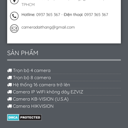
TPHCM
Hotline:
0937 365 367
-
Điện thoại:
0937 365 367
cameradaithang@gmail.com
SẢN PHẨM
Trọn bộ 4 camera
Trọn bộ 8 camera
Hệ thống 16 camera trở lên
Camera IP WIFI không dây EZVIZ
Camera KB-VISION (U.S.A)
Camera HIKVISION