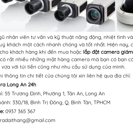
gũ nhân viên tư vấn và kỹ thuật năng động, nhiệt tình v
uý khách một cách nhanh chóng và tốt nhất. Hiện nay, c
cho khách hàng khi đến mua hoặc
lắp đặt camera giám 
có rất nhiều những mặt hàng camera mà bạn có bạn có
vừa với túi tiền cũng như nhu cầu sử dụng của mình.
i thông tin chi tiết của chúng tôi xin liên hệ qua địa chỉ:
ra Long An 24h
hỉ: 55 Trương Định, Phường 1, Tân An, Long An
hánh: 330/18, Bình Trị Đông, Q. Bình Tân, TPHCM
e:
0937 365 367
radaithang@gmail.com