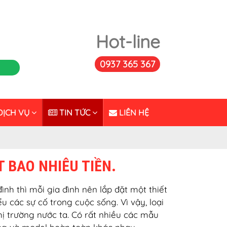
Hot-line
0937 365 367
ỊCH VỤ
TIN TỨC
LIÊN HỆ
 BAO NHIÊU TIỀN.
nh thì mỗi gia đình nên lắp đặt một thiết
 các sự cố trong cuộc sống. Vì vậy, loại
hị trường nước ta. Có rất nhiều các mẫu