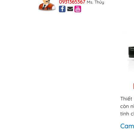
0931365367
Ms. Thủy
Thiết
còn n
tính 
Came