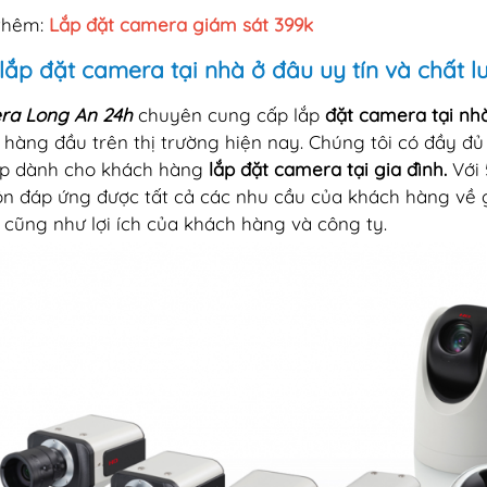
thêm:
Lắp đặt camera giám sát 399k
lắp đặt camera tại nhà ở đâu uy tín và chất l
ra Long An 24h
chuyên cung cấp lắp
đặt camera tại n
 hàng đầu trên thị trường hiện nay. Chúng tôi có đầy đ
p dành cho khách hàng
lắp đặt camera tại gia đình.
Với
uôn đáp ứng được tất cả các nhu cầu của khách hàng về
n cũng như lợi ích của khách hàng và công ty.