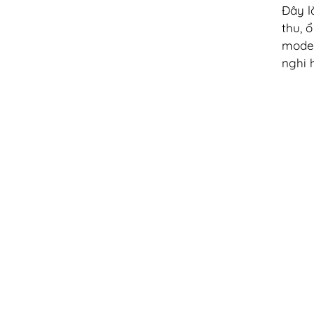
Đây l
thu, 
model
nghi 