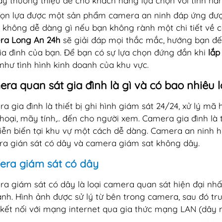
y thương thiệu để cho khách hàng lựa chọn với tính nă
ọn lựa được một sản phẩm camera an ninh đáp ứng đượ
 không dễ dàng gì nếu bạn không rành một chi tiết về c
ra Long An 24h
sẽ giải đáp mọi thắc mắc, hướng bạn đế
ia đình của bạn. Để bạn có sự lựa chọn đứng đắn khi
lắp
như tình hình kinh doanh của khu vực.
ra quan sát gia đình là gì và có bao nhiêu l
a gia đình là thiết bị ghi hình giám sát 24/24, xử lý mã
thoại, mãy tính,.. đến cho người xem. Camera gia đình là 
iễn biến tại khu vự một cách dễ dàng. Camera an ninh hi
a gián sát có dây và camera giám sat không dây.
ra giám sát có dây
a giám sát có dây là loại camera quan sát hiện đại nhất
ảnh. Hình ảnh được sử lý từ bên trong camera, sau đó tr
kết nối với mạng internet qua gia thức mạng LAN (dây