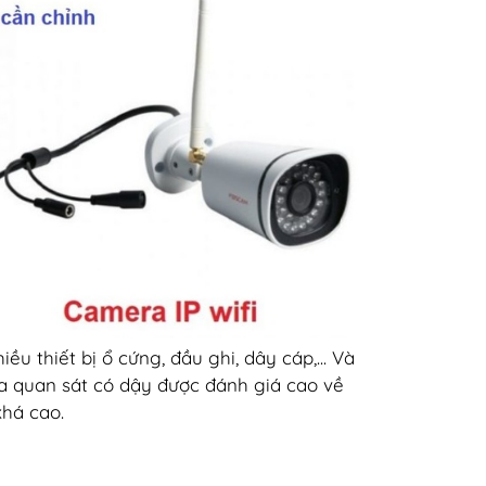
ều thiết bị ổ cứng, đầu ghi, dây cáp,... Và
a quan sát có dậy được đánh giá cao về
há cao.