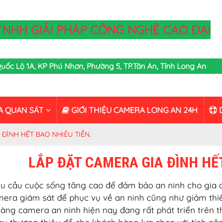
TNHH GIẢI PHÁP CÔNG NGHỆ CAO ĐẠI
,Quốc Lộ 1A, KP Phú Nhơn, Phường 5, TP.Tân An, Tỉnh Long An
A QUAN SÁT
GIỚI THIỆU CAMERA LONG AN 24H
D
 ĐÌNH HẾT BAO NHIÊU TIỀN.
LẮP ĐẶT CAMERA GIA ĐÌNH HẾT
u cầu cuộc sống tăng cao để đảm bảo an ninh cho gia đì
mera giám sát để phục vụ về an ninh cũng như giảm thiểu
àng camera an ninh hiện nay đang rất phát triển trên t