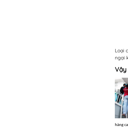
Loại 
ngại 
Vậy 
hàng ca