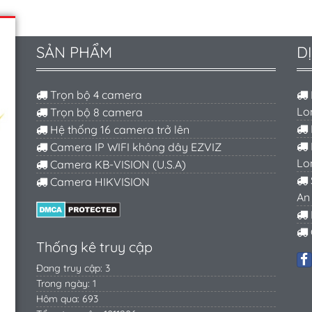
SẢN PHẨM
D
Trọn bộ 4 camera
Lo
Trọn bộ 8 camera
Hệ thống 16 camera trở lên
Camera IP WIFI không dây EZVIZ
Lo
Camera KB-VISION (U.S.A)
Camera HIKVISION
An
Thống kê truy cập
Đang truy cập: 3
Trong ngày: 1
Hôm qua: 693