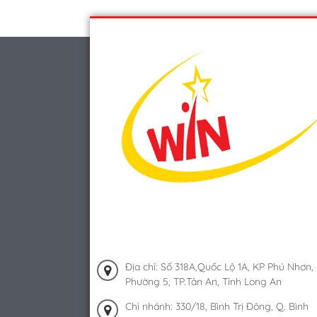
Địa chỉ: Số 318A,Quốc Lộ 1A, KP Phú Nhơn,
Phường 5, TP.Tân An, Tỉnh Long An
Chi nhánh: 330/18, Bình Trị Đông, Q. Bình