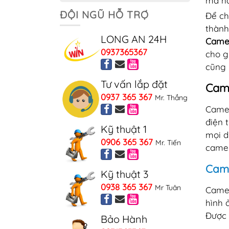
mã ha
ĐỘI NGŨ HỖ TRỢ
Để ch
thành
LONG AN 24H
Came
0937365367
cho g
cũng 
Tư vấn lắp đặt
Came
0937 365 367
Mr. Thắng
Camer
điện 
Kỹ thuật 1
mọi d
0906 365 367
Mr. Tiến
camer
Came
Kỹ thuật 3
0938 365 367
Mr Tuân
Camer
hình 
Được 
Bảo Hành