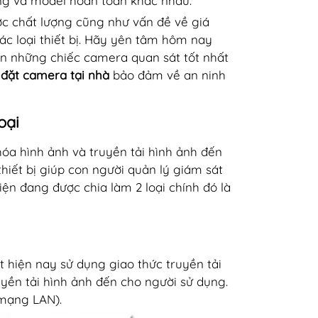
ng và model hoàn toàn khác nhau.
c chất lượng cũng như vấn đề về giá
ác loại thiết bị. Hãy yên tâm hôm nay
n những chiếc camera quan sát tốt nhất
 đặt camera tại nhà
bảo đảm về an ninh
oại
 hóa hình ảnh và truyền tải hình ảnh đến
thiết bị giúp con người quản lý giám sát
ện đang được chia làm 2 loại chính đó là
 hiện nay sử dụng giao thức truyền tải
uyền tải hình ảnh đến cho người sử dụng.
 mạng LAN).