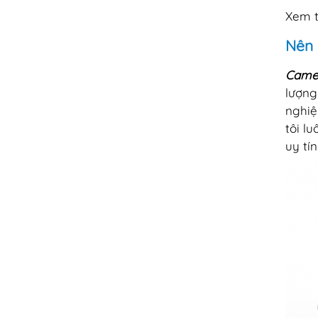
Xem 
Nên 
Came
lượng
nghiệ
tôi l
uy tí