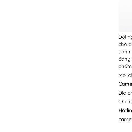
Đội n
cho q
dành 
đang 
phẩm 
Mọi ch
Came
Địa c
Chi n
Hotlin
came