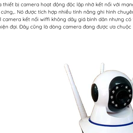
à thiết bị camera hoạt động độc lập nhờ kết nối với mạ
ổ cứng,.. Nó được tích hợp nhiều tính năng ghi hình chuyê
 camera kết nối wiffi không dây giá bình dân nhưng có 
hiện đại. Đây cũng là dòng camera đang được ưa chuộc 