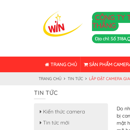
CÔNG TY 
THẮNG
Địa chỉ: Số 318A
TRANG CHỦ
SẢN PHẨM CAMER
TRANG CHỦ
TIN TỨC
LẮP ĐẶT CAMERA GIA
TIN TỨC
Do nh
Kiến thức camera
bị ca
Tin tức mới
mặt h