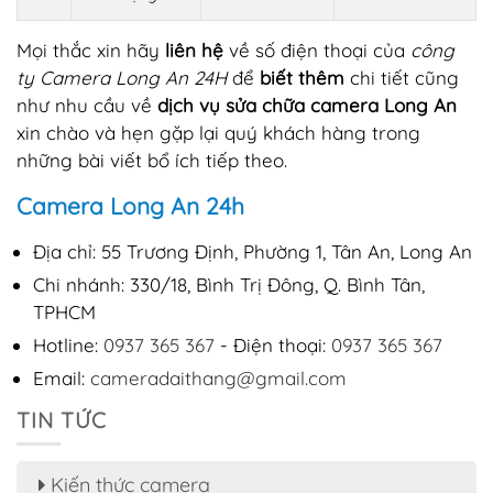
Mọi thắc xin hãy
liên hệ
về số điện thoại của
công
ty Camera Long An 24H
để
biết thêm
chi tiết cũng
như nhu cầu về
dịch vụ sửa chữa camera Long An
xin chào và hẹn gặp lại quý khách hàng trong
những bài viết bổ ích tiếp theo.
Camera Long An 24h
Địa chỉ: 55 Trương Định, Phường 1, Tân An, Long An
Chi nhánh: 330/18, Bình Trị Đông, Q. Bình Tân,
TPHCM
Hotline:
0937 365 367
- Điện thoại:
0937 365 367
Email:
cameradaithang@gmail.com
TIN TỨC
Kiến thức camera