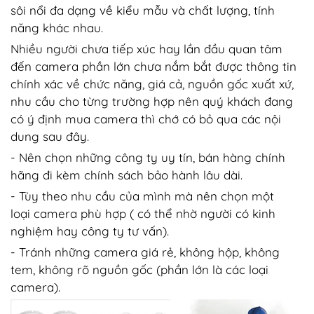
sôi nổi đa dạng về kiểu mẫu và chất lượng, tính
năng khác nhau.
Nhiều người chưa tiếp xúc hay lần đầu quan tâm
đến camera phần lớn chưa nắm bắt được thông tin
chính xác về chức năng, giá cả, nguồn gốc xuất xứ,
nhu cầu cho từng trường hợp nên quý khách đang
có ý định mua camera thì chớ có bỏ qua các nội
dung sau đây.
- Nên chọn những công ty uy tín, bán hàng chính
hãng đi kèm chính sách bảo hành lâu dài.
- Tùy theo nhu cầu của mình mà nên chọn một
loại camera phù hợp ( có thể nhờ người có kinh
nghiệm hay công ty tư vấn).
- Tránh những camera giá rẻ, không hộp, không
tem, không rõ nguồn gốc (phần lớn là các loại
camera).