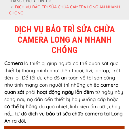
TRANG CHỦ
TIN TỨC
DỊCH VỤ BẢO TRÌ SỬA CHỮA CAMERA LONG AN NHANH
CHÓNG
DỊCH VỤ BẢO TRÌ SỬA CHỮA
CAMERA LONG AN NHANH
CHÓNG
Camera
là thiết bị giúp người có thể quan sát qua
thiết bị thông minh như: điện thoại, tivi, laptop,... rất
tiện lợi. Để tối ưu cho độ an toàn về tài sản cũng
như tính mạng con người thì những chiếc
camera
quan sát
phải
hoạt động ngày lẫn đêm
từ ngày này
sang này nọ dẫn đến thiết bị hay xuống cấp hoặc
có thể bị hỏng
do quá nhiệt, linh kiện ẩm ướt, cháy
nổ,... từ đó
dịch vụ bảo trì sửa chữa camera tại Long
An
ra đời.