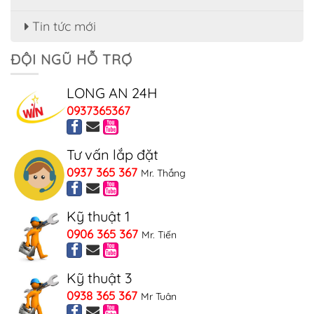
Tin tức mới
ĐỘI NGŨ HỖ TRỢ
LONG AN 24H
0937365367
Tư vấn lắp đặt
0937 365 367
Mr. Thắng
Kỹ thuật 1
0906 365 367
Mr. Tiến
Kỹ thuật 3
0938 365 367
Mr Tuân