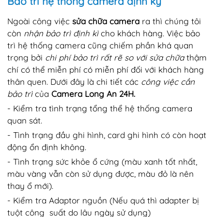
Bảo trì hệ thống camera định kỳ
Ngoài công việc
sửa chữa camera
ra thì chúng tôi
còn
nhận bảo trì định kì
cho khách hàng. Việc bảo
trì hệ thống camera cũng chiếm phần khá quan
trọng bởi
chi phí bảo trì rất rẽ so với sửa chữa
thậm
chí có thể miễn phí có miễn phí đối với khách hàng
thân quen. Dưới đây là chi tiết các
công việc cần
bảo trì
của
Camera Long An 24H.
- Kiểm tra tình trạng tổng thể hệ thống camera
quan sát.
- Tình trạng đầu ghi hình, card ghi hình có còn hoạt
động ổn định không.
- Tình trạng sức khỏe ổ cứng (màu xanh tốt nhất,
màu vàng vẫn còn sử dụng được, màu đỏ là nên
thay ổ mới).
- Kiểm tra Adaptor nguồn (Nếu quá thì adapter bị
tuột công suất do lâu ngày sử dụng)