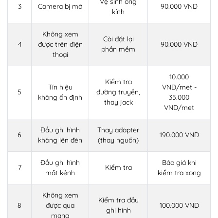
Vệ sinh ống
3
Camera bị mờ
90.000 VND
kính
Không xem
Cài đặt lại
4
được trên điện
90.000 VND
phần mềm
thoại
10.000
Kiểm tra
Tín hiệu
VND/met -
5
đường truyền,
không ổn định
35.000
thay jack
VND/met
Đầu ghi hình
Thay adapter
6
190.000 VND
không lên đèn
(thay nguồn)
Đầu ghi hình
Báo giá khi
7
Kiểm tra
mất kênh
kiểm tra xong
Không xem
Kiểm tra đầu
8
được qua
100.000 VND
ghi hình
mạng