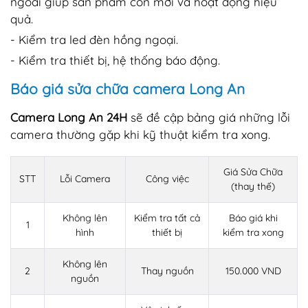
ngoài giúp sản phẩm còn mới và hoạt động hiệu
quả.
- Kiểm tra led đèn hồng ngoại.
- Kiểm tra thiết bị, hệ thống báo động.
Báo giá sửa chữa camera Long An
Camera Long An 24H
sẽ đề cập bảng giá những lỗi
camera thường gặp khi kỹ thuật kiểm tra xong.
Giá Sửa Chữa
STT
Lỗi Camera
Công việc
(thay thế)
Không lên
Kiểm tra tất cả
Báo giá khi
1
hình
thiết bị
kiểm tra xong
Không lên
2
Thay nguồn
150.000 VND
nguồn