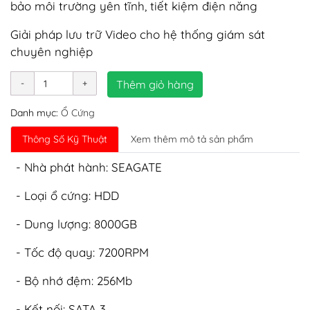
bảo môi trường yên tĩnh, tiết kiệm điện năng
Giải pháp lưu trữ Video cho hệ thống giám sát
chuyên nghiệp
Thêm giỏ hàng
Danh mục:
Ổ Cứng
Thông Số Kỹ Thuật
Xem thêm mô tả sản phẩm
- Nhà phát hành: SEAGATE
- Loại ổ cứng: HDD
- Dung lượng: 8000GB
- Tốc độ quay: 7200RPM
- Bộ nhớ đệm: 256Mb
- Kết nối: SATA 3