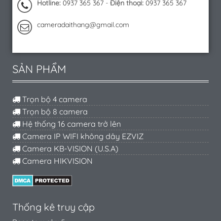
Hotline:
0937 365 367
-
Điện thoại:
0937 365 367
cameradaithang@gmail.com
SẢN PHẨM
Trọn bộ 4 camera
Trọn bộ 8 camera
Hệ thống 16 camera trở lên
Camera IP WIFI không dây EZVIZ
Camera KB-VISION (U.S.A)
Camera HIKVISION
Thống kê truy cập