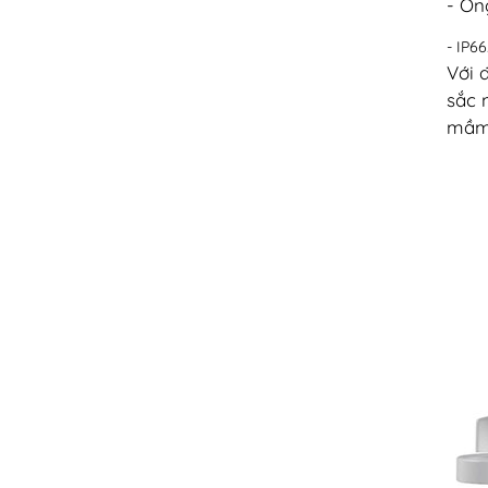
- Ốn
- IP6
Với 
sắc 
mầm 