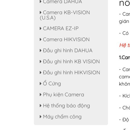
nổ
Camera DAHUA
Camera KB-VISION
- Ca
(U.S.A)
gián
CAMERA EZ-IP
- Có
Camera HIKVISION
Hệ t
Đầu ghi hình DAHUA
1.Ca
Đầu ghi hình KB VISION
- Ca
Đầu ghi hình HIKVISION
came
Ổ Cứng
khôn
Phụ kiện Camera
- Kí
Hệ thống báo động
- Ch
Máy chấm công
- Độ