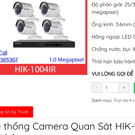
Độ phân giải: 25/
megapixel)
Ống kính: 3.6mm 
Hồng ngoại: LED 
Chống nước, bụi: 
Thời hạn bảo hành
VUI LÒNG GỌI ĐỂ
Danh mục:
Trọn bộ 4 
g Số Kỹ Thuật
 thống Camera Quan Sát HIK-