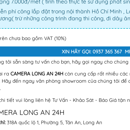
ng 7.000đ/mét ( tính theo thực tế sử dụng phát si
ễn phí công lắp đặt trong nội thành Hồ Chí Minh , 
ơng( trừ những công trình đang thi công, đi dây âm
trên chưa bao gồm VAT (10%)
XIN HÃY GỌI: 0937 365 367 
g tôi sẵn sàng tư vấn cho bạn, hãy gọi ngay cho chúng t
i ra
CAMERA LONG AN 24H
còn cung cấp rất nhiều cá
. Hãy đến ngay văn phòng showroom của chúng tôi để 
.
chi tiết vui lòng liên hệ Tư Vấn - Khảo Sát - Báo Giá tận n
MERA LONG AN 24H
hỉ:
318A quốc lộ 1, Phường 5, Tân An, Long An