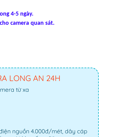
rong 4-5 ngày.
 cho camera quan sát.
RA LONG AN 24H
amera từ xa
 điện nguồn 4.000đ/mét, dây cáp