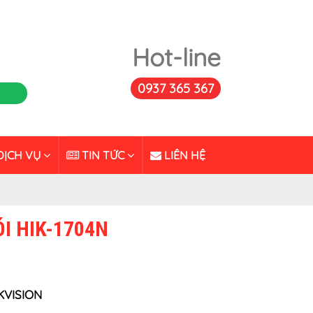
Hot-line
0937 365 367
ỊCH VỤ
TIN TỨC
LIÊN HỆ
I HIK-1704N
IKVISION