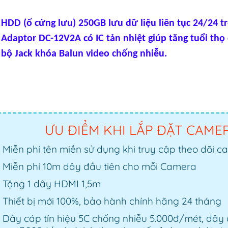
 HDD (ổ cứng lưu) 250GB lưu dữ liệu liên tục 24/24 t
 Adaptor DC-12V2A có IC tản nhiệt giúp tăng tuổi thọ
 bộ Jack khóa Balun video chống nhiễu.
ƯU ĐIỂM KHI LẮP ĐẶT CAME
Miễn phí tên miền sử dụng khi truy cập theo dõi c
Miễn phí 10m dây đầu tiên cho mỗi Camera
Tặng 1 dây HDMI 1,5m
Thiết bị mới 100%, bảo hành chính hãng 24 tháng
Dây cáp tín hiệu 5C chống nhiễu 5.000đ/mét, dây