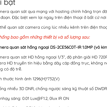
i bật
mera quan sát qua mạng với hosting chính hãng trọn đời
 đoạn. Đặc biệt xem lại ngay trên điện thoại ở bất cứ nơi
 thể quan sát camera cùng lúc nhiều kênh trên điện thoại, 
hống bao gồm những thiết bị và số lượng sau:
mera quan sát hồng ngoại DS-2CE56C0T-IR 1.0MP (vỏ kim
mera quan sát HD hồng ngoại 1/3“, độ phân giải HD 720P,
ra HD truyền tín hiệu bằng dây cáp đồng trục, không né
g có độ trễ.
ch thước hình ảnh 1296(H)*732(V)
ống nhiểu 3D DNR, chống ngược sáng kỹ thuật số DWDR
 nhạy sáng: 0.01
Lux@F1.2
, 0lux IR ON