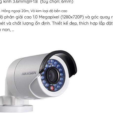
g kính
3.6mm@F1.8
(tùy chọn: 6mm)
6. Hồng ngoại 20m, Vỏ kim loại độ bền cao
độ phân giải cao 1.0 Megapixel (1280x720P) và góc quay 
nét và chất lượng ổn định. Thiết kế đẹp, thích hợp lắp đ
non, ...