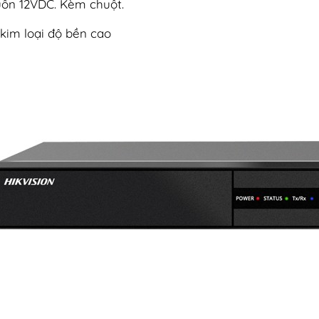
ồn 12VDC. Kèm chuột.
 kim loại độ bền cao