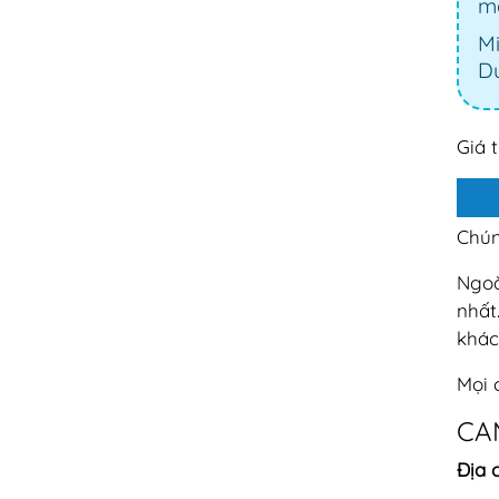
mạ
Mi
Dư
Giá 
Chún
Ngoà
nhất
khác
Mọi 
CA
Địa c