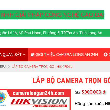
TNHH GIẢI PHÁP CÔNG NGHỆ CAO ĐẠI
,Quốc Lộ 1A, KP Phú Nhơn, Phường 5, TP.Tân An, Tỉnh Long An
A QUAN SÁT
GIỚI THIỆU CAMERA LONG AN 24H
D
MERA
LẮP BỘ CAMERA TRỌN GÓI HIK-1704N
LẮP BỘ CAMERA TRỌN GÓ
3.800.000 đ
Giá:
Hãng sản xuất: H