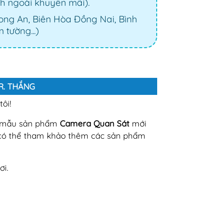
nh ngoài khuyến mãi).
Long An, Biên Hòa Đồng Nai, Bình
 tường...)
MR. THẮNG
ôi!
c mẫu sản phẩm
Camera Quan Sát
mới
có thể tham khảo thêm các sản phẩm
ơi.