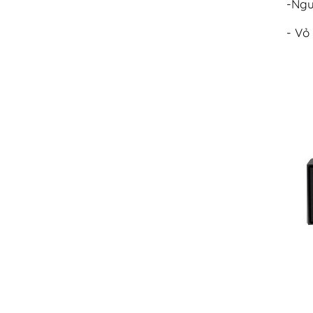
-Ngu
- Vỏ