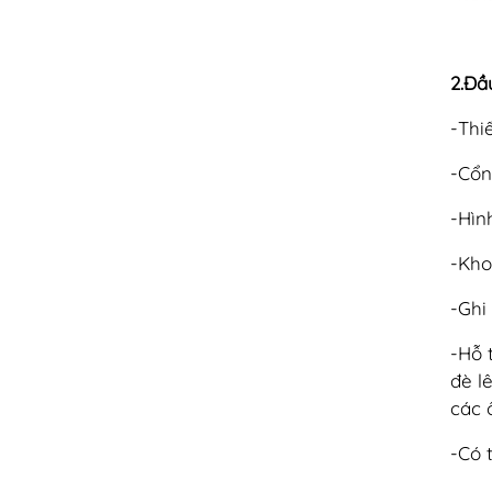
2.Đầ
-Thi
-Cổn
-Hìn
-Kho
-Ghi
-Hỗ 
đè l
các 
-Có 