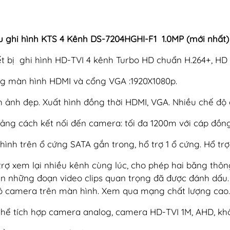
u ghi hình KTS 4 Kênh DS-7204HGHI-F1 1.0MP (mới nhất)
ết bị ghi hình HD-TVI 4 kênh Turbo HD chuẩn H.264+, H
g màn hình HDMI và cổng VGA :1920X1080p.
h ảnh đẹp. Xuất hình đồng thời HDMI, VGA. Nhiều chế độ 
ảng cách kết nối đến camera: tối đa 1200m với cáp đồng
 hình trên ổ cứng SATA gắn trong, hổ trợ 1 ổ cứng. Hổ tr
trợ xem lại nhiều kênh cùng lúc, cho phép hai băng thô
ên những đoạn video clips quan trọng đã được đánh dấu. 
ô camera trên màn hình. Xem qua mạng chất lượng cao.H
thể tích hợp camera analog, camera HD-TVI 1M, AHD, kh