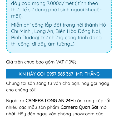
dây cáp mạng 7.000đ/mét ( tính theo
thực tế sử dụng phát sinh ngoài khuyến
mãi).
Miễn phí công lắp đặt trong nội thành Hồ
Chí Minh , Long An, Biên Hòa Đồng Nai,
Bình Dương( trừ những công trình đang
thi công, đi dây âm tường...)
Giá trên chưa bao gồm VAT (10%)
XIN HÃY GỌI: 0937 365 367 MR. THẮNG
Chúng tôi sẵn sàng tư vấn cho bạn, hãy gọi ngay
cho chúng tôi!
Ngoài ra
CAMERA LONG AN 24H
còn cung cấp rất
nhiều các mẫu sản phẩm
Camera Quan Sát
mới
nhất. Hãy đến ngay văn phòng showroom của