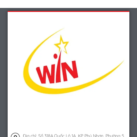
Địa chỉ: Số 318A,Quốc Lộ 1A, KP Phú Nhơn, Phường 5,