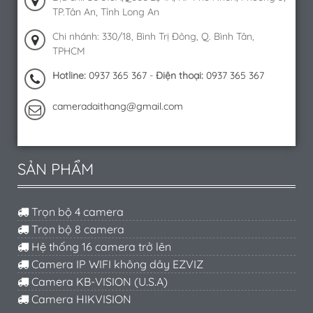
TP.Tân An, Tỉnh Long An
Chi nhánh: 330/18, Bình Trị Đông, Q. Bình Tân,
TPHCM
Hotline:
0937 365 367
-
Điện thoại:
0937 365 367
cameradaithang@gmail.com
SẢN PHẨM
Trọn bộ 4 camera
Trọn bộ 8 camera
Hệ thống 16 camera trở lên
Camera IP WIFI không dây EZVIZ
Camera KB-VISION (U.S.A)
Camera HIKVISION