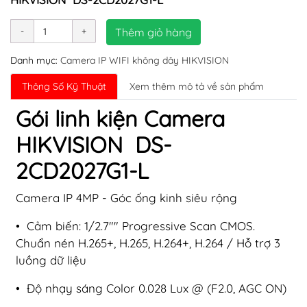
Thêm giỏ hàng
Danh mục:
Camera IP WIFI không dây HIKVISION
Thông Số Kỹ Thuật
Xem thêm mô tả về sản phẩm
Gói linh kiện Camera
HIKVISION DS-
2CD2027G1-L
Camera IP 4MP - Góc ống kinh siêu rộng
• Cảm biến: 1/2.7"" Progressive Scan CMOS.
Chuẩn nén H.265+, H.265, H.264+, H.264 / Hỗ trợ 3
luồng dữ liệu
• Độ nhạy sáng Color 0.028 Lux @ (F2.0, AGC ON)