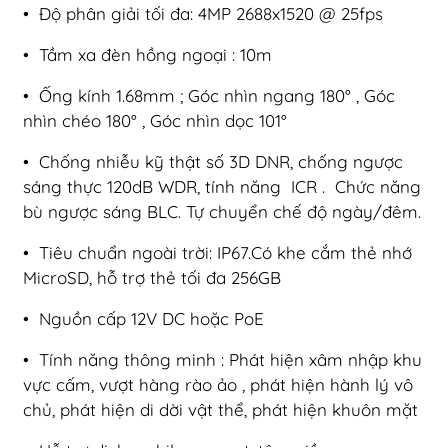
• Độ phân giải tối đa: 4MP 2688x1520 @ 25fps
• Tầm xa đèn hồng ngoại : 10m
• Ống kính 1.68mm ; Góc nhìn ngang 180° , Góc
nhìn chéo 180° , Góc nhìn dọc 101°
• Chống nhiễu kỹ thật số 3D DNR, chống ngược
sáng thực 120dB WDR, tính năng ICR . Chức năng
bù ngược sáng BLC. Tự chuyển chế độ ngày/đêm.
• Tiêu chuẩn ngoài trời: IP67.Có khe cắm thẻ nhớ
MicroSD, hỗ trợ thẻ tối đa 256GB
• Nguồn cấp 12V DC hoặc PoE
• Tính năng thông minh : Phát hiện xâm nhập khu
vực cấm, vượt hàng rào ảo , phát hiện hành lý vô
chủ, phát hiện di dời vật thể, phát hiện khuôn mặt