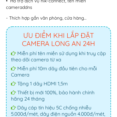
• Hỗ trợ dịch vụ hik-connect, tên miền
cameraddns
- Thích hợp gắn văn phòng, cửa hàng...
ƯU ĐIỂM KHI LẮP ĐẶT
CAMERA LONG AN 24H
Miễn phí tên miền sử dụng khi truy cập
theo dõi camera từ xa
Miễn phí 10m dây đầu tiên cho mỗi
Camera
Tặng 1 dây HDMI 1,5m
Thiết bị mới 100%, bảo hành chính
hãng 24 tháng
Dây cáp tín hiệu 5C chống nhiễu
5.000đ/mét, dây điện nguồn 4.000đ/mét,