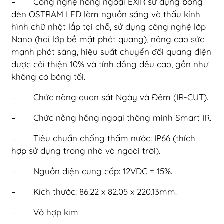
– Công nghệ hồng ngoại EXIR sử dụng bóng
đèn OSTRAM LED làm nguồn sáng và thấu kính
hình chữ nhật lắp tại chỗ, sử dụng công nghệ lớp
Nano (hai lớp bề mặt phát quang), nâng cao sức
mạnh phát sáng, hiệu suất chuyển đổi quang điện
được cải thiện 10% và tính đồng đều cao, gần như
không có bóng tối.
– Chức năng quan sát Ngày và Đêm (IR-CUT).
– Chức năng hồng ngoại thông minh Smart IR.
– Tiêu chuẩn chống thấm nước: IP66 (thích
hợp sử dụng trong nhà và ngoài trời).
– Nguồn điện cung cấp: 12VDC ± 15%.
– Kích thước: 86.22 x 82.05 x 220.13mm.
– Vỏ hợp kim