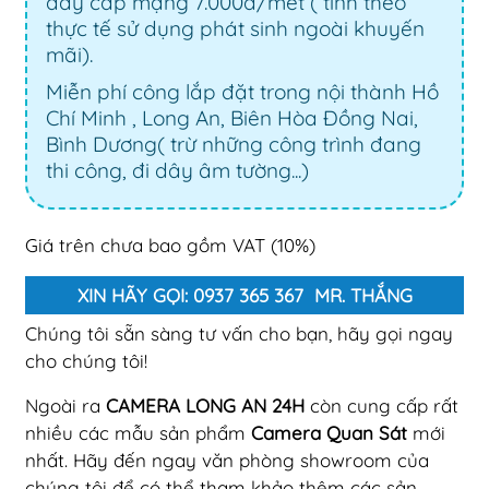
dây cáp mạng 7.000đ/mét ( tính theo
thực tế sử dụng phát sinh ngoài khuyến
mãi).
Miễn phí công lắp đặt trong nội thành Hồ
Chí Minh , Long An, Biên Hòa Đồng Nai,
Bình Dương( trừ những công trình đang
thi công, đi dây âm tường...)
Giá trên chưa bao gồm VAT (10%)
XIN HÃY GỌI: 0937 365 367 MR. THẮNG
Chúng tôi sẵn sàng tư vấn cho bạn, hãy gọi ngay
cho chúng tôi!
Ngoài ra
CAMERA LONG AN 24H
còn cung cấp rất
nhiều các mẫu sản phẩm
Camera Quan Sát
mới
nhất. Hãy đến ngay văn phòng showroom của
chúng tôi để có thể tham khảo thêm các sản