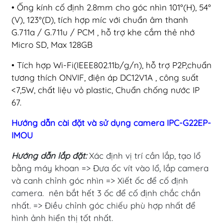
• Ống kính cố định 2.8mm cho góc nhìn 101°(H), 54°
(V), 123°(D), tích hợp míc với chuẩn âm thanh
G.711a / G.711u / PCM , hỗ trợ khe cắm thẻ nhớ
Micro SD, Max 128GB
• Tích hợp Wi-Fi(IEEE802.11b/g/n), hỗ trợ P2P,chuẩn
tương thích ONVIF, điện áp DC12V1A , công suất
<7,5W, chất liệu vỏ plastic, Chuẩn chống nước IP
67.
Hướng dẫn cài đặt và sử dụng camera IPC-G22EP-
IMOU
Hướng dẫn lắp đặt:
Xác định vị trí cần lắp, tạo lổ
bằng máy khoan => Đưa ốc vít vào lổ, lắp camera
và canh chỉnh góc nhìn => Xiết ốc để cố định
camera. nên bắt hết 3 ốc để cố định chắc chắn
nhất. => Điều chỉnh góc chiếu phù hợp nhất để
hình ảnh hiển thị tốt nhất.