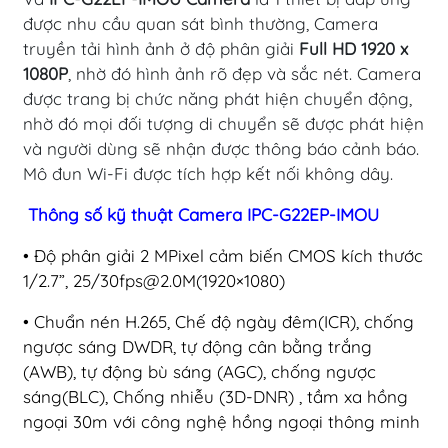
được nhu cầu quan sát bình thường, Camera
truyền tải hình ảnh ở độ phân giải
Full HD 1920 x
1080P
, nhờ đó hình ảnh rõ đẹp và sắc nét. Camera
được trang bị chức năng phát hiện chuyển động,
nhờ đó mọi đối tượng di chuyển sẽ được phát hiện
và người dùng sẽ nhận được thông báo cảnh báo.
Mô đun Wi-Fi được tích hợp kết nối không dây.
Thông số kỹ thuật Camera IPC-G22EP-IMOU
• Độ phân giải 2 MPixel cảm biến CMOS kích thước
1/2.7”, 25/
30fps@2.0M
(1920×1080)
• Chuẩn nén H.265, Chế độ ngày đêm(ICR), chống
ngược sáng DWDR, tự động cân bằng trắng
(AWB), tự động bù sáng (AGC), chống ngược
sáng(BLC), Chống nhiễu (3D-DNR) , tầm xa hồng
ngoại 30m với công nghệ hồng ngoại thông minh