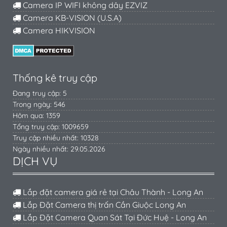
Camera IP WIFI không dây EZVIZ
Camera KB-VISION (U.S.A)
Camera HIKVISION
Thống kê truy cập
Đang truy cập: 5
Trong ngày: 546
Hôm qua: 1359
Tổng truy cập: 1009659
Truy cập nhiều nhất: 10328
Ngày nhiều nhất: 29.05.2026
DỊCH VỤ
Lắp đặt camera giá rẻ tại Châu Thành - Long An
Lắp Đặt Camera thị trấn Cần Giuộc Long An
Lắp Đặt Camera Quan Sát Tại Đức Huệ - Long An