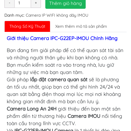
Thêm giỏ hàng
Danh mục:
Camera IP WIFI không dây IMOU
Thông Số Kỹ Thuật
Xem thêm mô tả sản phẩm
Giới thiệu Camera IPC-G22EP-IMOU Chính Hãng
Bạn đang tìm giải pháp để có thể quan sát tài sản
và những người thân yêu khi bạn không có nhà.
Bạn muốn kiểm soát ra vào trong nhà, lưu giữ
những sự việc mà bạn quan tâm.
Giải pháp
lắp đặt camera quan sát
sẽ là phương
án tối ưu nhất, giúp bạn có thể ghi hình 24/24 và
quan sát bằng điện thoại mọi lúc mọi nơi khoảng
không gian nhất định mà bạn cần lưu ý.
Camera Long An 24H
giới thiệu đến bạn một sản
phẩm đến từ thương hiệu
Camera IMOU
nổi tiếng
toàn cầu trong lĩnh vực CCTV.
Và
IPC-G22EP-IMOU Camera
là 1 thiết bị đáp ứng