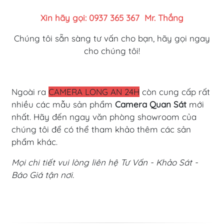
Xin hãy gọi: 0937 365 367
Mr. Thắng
Chúng tôi sẵn sàng tư vấn cho bạn, hãy gọi ngay
cho chúng tôi!
Ngoài ra
CAMERA LONG AN 24H
còn cung cấp rất
nhiều các mẫu sản phẩm
Camera Quan Sát
mới
nhất. Hãy đến ngay văn phòng showroom của
chúng tôi để có thể tham khảo thêm các sản
phẩm khác.
Mọi chi tiết vui lòng liên hệ Tư Vấn - Khảo Sát -
Báo Giá tận nơi.