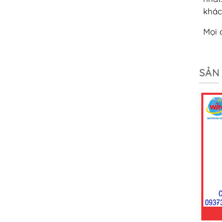
khác
Mọi 
SẢN