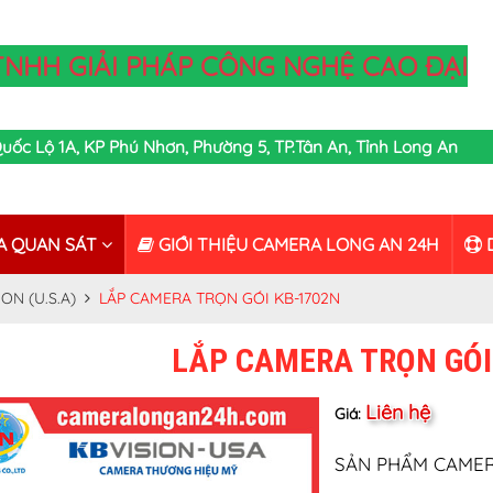
TNHH GIẢI PHÁP CÔNG NGHỆ CAO ĐẠI
,Quốc Lộ 1A, KP Phú Nhơn, Phường 5, TP.Tân An, Tỉnh Long An
A QUAN SÁT
GIỚI THIỆU CAMERA LONG AN 24H
D
ON (U.S.A)
LẮP CAMERA TRỌN GÓI KB-1702N
LẮP CAMERA TRỌN GÓI
Liên hệ
Giá:
SẢN PHẨM CAMERA: