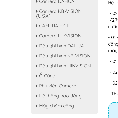
Camera DAHUA
Hệ t
Camera KB-VISION
- 02
(U.S.A)
1/2.
CAMERA EZ-IP
nước
Camera HIKVISION
- 01
đồng
Đầu ghi hình DAHUA
máy 
Đầu ghi hình KB VISION
- 01
Đầu ghi hình HIKVISION
- 02
Ổ Cứng
- 02
Phụ kiện Camera
- Th
Hệ thống báo động
Máy chấm công