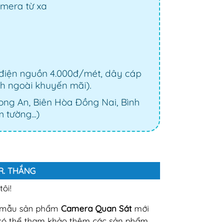
amera từ xa
 điện nguồn 4.000đ/mét, dây cáp
nh ngoài khuyến mãi).
Long An, Biên Hòa Đồng Nai, Bình
 tường...)
MR. THẮNG
ôi!
c mẫu sản phẩm
Camera Quan Sát
mới
có thể tham khảo thêm các sản phẩm