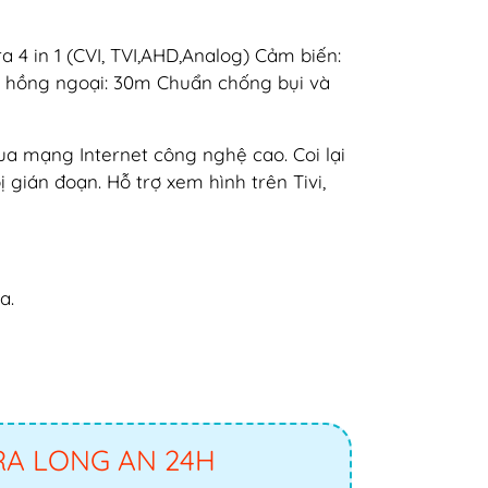
 4 in 1 (CVI, TVI,AHD,Analog) Cảm biến:
xa hồng ngoại: 30m Chuẩn chống bụi và
ua mạng Internet công nghệ cao. Coi lại
 gián đoạn. Hỗ trợ xem hình trên Tivi,
a.
RA LONG AN 24H