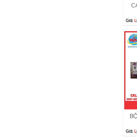
C
Giá:
L
BỘ
Giá:
L