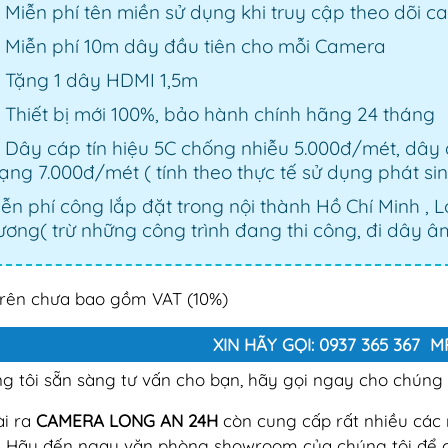
Miễn phí tên miền sử dụng khi truy cập theo dõi c
Miễn phí 10m dây đầu tiên cho mỗi Camera
Tặng 1 dây HDMI 1,5m
Thiết bị mới 100%, bảo hành chính hãng 24 tháng
Dây cáp tín hiệu 5C chống nhiễu 5.000đ/mét, dây
ng 7.000đ/mét ( tính theo thực tế sử dụng phát si
ễn phí công lắp đặt trong nội thành Hồ Chí Minh , 
ơng( trừ những công trình đang thi công, đi dây âm
trên chưa bao gồm VAT (10%)
XIN HÃY GỌI: 0937 365 367 
g tôi sẵn sàng tư vấn cho bạn, hãy gọi ngay cho chúng t
i ra
CAMERA LONG AN 24H
còn cung cấp rất nhiều cá
. Hãy đến ngay văn phòng showroom của chúng tôi để 