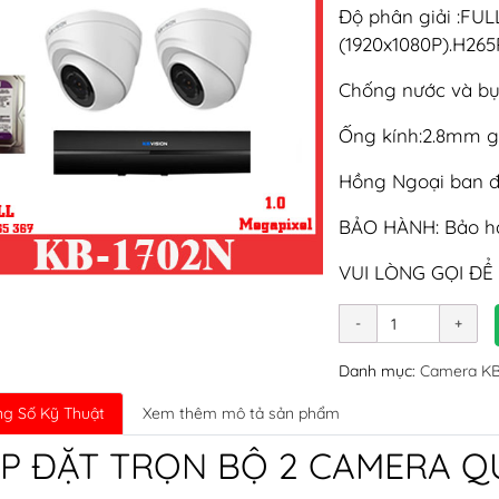
Độ phân giải :FUL
(1920x1080P).H26
Chống nước và bụi:
Ống kính:2.8mm g
Hồng Ngoại ban đ
BẢO HÀNH: Bảo hà
VUI LÒNG GỌI ĐỂ
Danh mục:
Camera KB-
g Số Kỹ Thuật
Xem thêm mô tả sản phẩm
P ĐẶT TRỌN BỘ 2 CAMERA Q