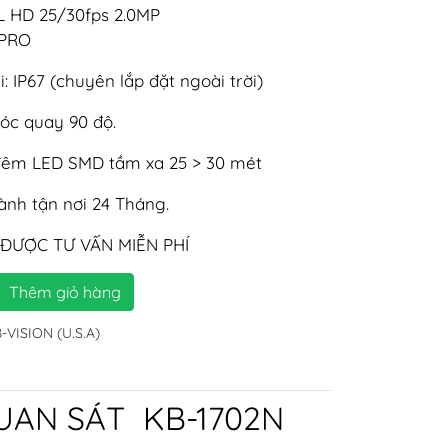
L HD 25/30fps 2.0MP
5PRO
 IP67 (chuyên lắp đặt ngoài trời)
óc quay 90 độ.
êm LED SMD tầm xa 25 > 30 mét
nh tận nơi 24 Tháng.
 ĐƯỢC TƯ VẤN MIỄN PHÍ
Thêm giỏ hàng
VISION (U.S.A)
UAN SÁT KB-1702N