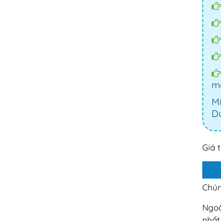
mạ
Mi
Dư
Giá 
Chún
Ngoà
nhất