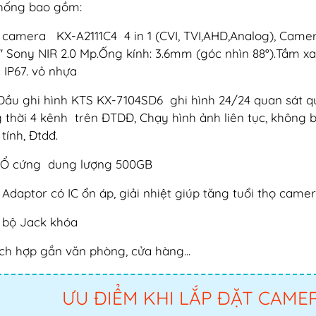
hống bao gồm:
 camera KX-A2111C4 4 in 1 (CVI, TVI,AHD,Analog), Camera
7'' Sony NIR 2.0 Mp.Ống kính: 3.6mm (góc nhìn 88°).Tầm 
 IP67. vỏ nhựa
 Đầu ghi hình KTS KX-7104SD6 ghi hình 24/24 quan sát q
 thời 4 kênh trên ĐTDĐ, Chạy hình ảnh liên tục, không bị
tính, Đtdđ.
 Ổ cứng dung lượng 500GB
 Adaptor có IC ổn áp, giải nhiệt giúp tăng tuổi thọ camer
 bộ Jack khóa
ích hợp gắn văn phòng, cửa hàng...
ƯU ĐIỂM KHI LẮP ĐẶT CAME