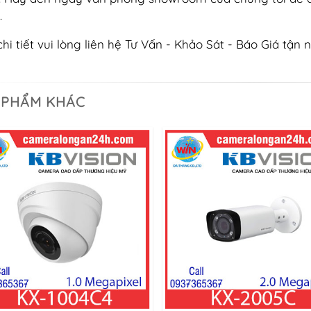
.
chi tiết vui lòng liên hệ Tư Vấn - Khảo Sát - Báo Giá tận n
 PHẨM KHÁC