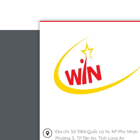
Địa chỉ: Số 318A,Quốc Lộ 1A, KP Phú Nhơn,
Phường 5, TP.Tân An, Tỉnh Long An