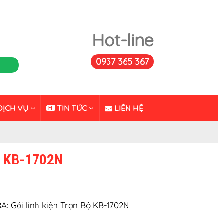
Hot-line
0937 365 367
ỊCH VỤ
TIN TỨC
LIÊN HỆ
 KB-1702N
 Gói linh kiện Trọn Bộ KB-1702N