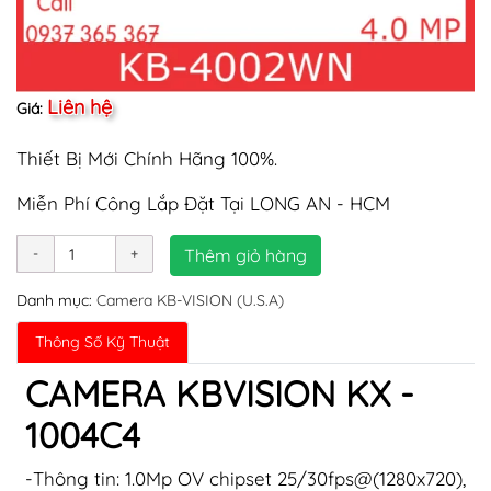
Liên hệ
Giá:
Thiết Bị Mới Chính Hãng 100%.
Miễn Phí Công Lắp Đặt Tại LONG AN - HCM
Thêm giỏ hàng
Danh mục:
Camera KB-VISION (U.S.A)
Thông Số Kỹ Thuật
CAMERA KBVISION KX -
1004C4
-Thông tin: 1.0Mp OV chipset 25/30fps@(1280x720),