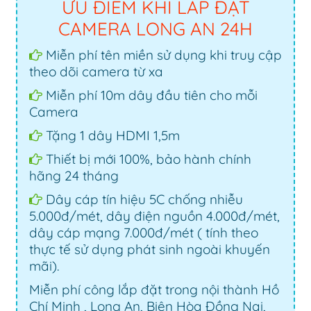
ƯU ĐIỂM KHI LẮP ĐẶT
CAMERA LONG AN 24H
Miễn phí tên miền sử dụng khi truy cập
theo dõi camera từ xa
Miễn phí 10m dây đầu tiên cho mỗi
Camera
Tặng 1 dây HDMI 1,5m
Thiết bị mới 100%, bảo hành chính
hãng 24 tháng
Dây cáp tín hiệu 5C chống nhiễu
5.000đ/mét, dây điện nguồn 4.000đ/mét,
dây cáp mạng 7.000đ/mét ( tính theo
thực tế sử dụng phát sinh ngoài khuyến
mãi).
Miễn phí công lắp đặt trong nội thành Hồ
Chí Minh , Long An, Biên Hòa Đồng Nai,