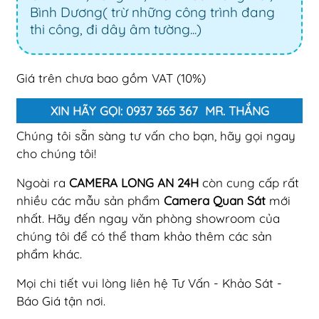
Bình Dương( trừ những công trình đang
thi công, đi dây âm tường...)
Giá trên chưa bao gồm VAT (10%)
XIN HÃY GỌI: 0937 365 367 MR. THẮNG
Chúng tôi sẵn sàng tư vấn cho bạn, hãy gọi ngay
cho chúng tôi!
Ngoài ra
CAMERA LONG AN 24H
còn cung cấp rất
nhiều các mẫu sản phẩm
Camera Quan Sát
mới
nhất. Hãy đến ngay văn phòng showroom của
chúng tôi để có thể tham khảo thêm các sản
phẩm khác.
Mọi chi tiết vui lòng liên hệ Tư Vấn - Khảo Sát -
Báo Giá tận nơi.