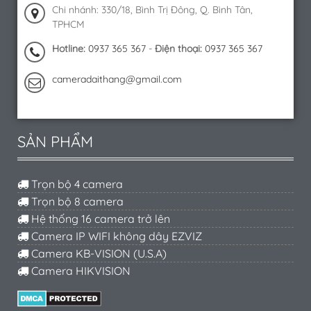
Chi nhánh: 330/18, Bình Trị Đông, Q. Bình Tân,
TPHCM
Hotline:
0937 365 367
-
Điện thoại:
0937 365 367
cameradaithang@gmail.com
SẢN PHẨM
Trọn bộ 4 camera
Trọn bộ 8 camera
Hệ thống 16 camera trở lên
Camera IP WIFI không dây EZVIZ
Camera KB-VISION (U.S.A)
Camera HIKVISION