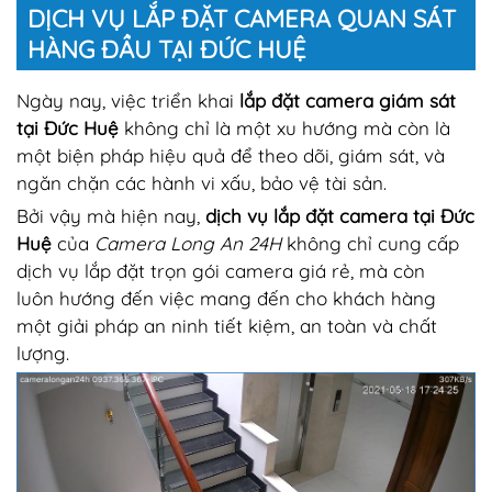
DỊCH VỤ LẮP ĐẶT CAMERA QUAN SÁT
HÀNG ĐẦU TẠI ĐỨC HUỆ
Ngày nay, việc triển khai
lắp đặt camera giám sát
tại Đức Huệ
không chỉ là một xu hướng mà còn là
một biện pháp hiệu quả để theo dõi, giám sát, và
ngăn chặn các hành vi xấu, bảo vệ tài sản.
Bởi vậy mà hiện nay,
dịch vụ lắp đặt camera tại Đức
Huệ
của
Camera Long An 24H
không chỉ cung cấp
dịch vụ lắp đặt trọn gói camera giá rẻ, mà còn
luôn hướng đến việc mang đến cho khách hàng
một giải pháp an ninh tiết kiệm, an toàn và chất
lượng.