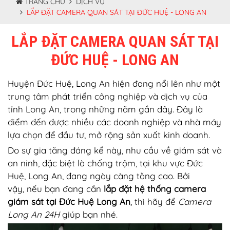
TRANG CHỦ
DỊCH VỤ
LẮP ĐẶT CAMERA QUAN SÁT TẠI ĐỨC HUỆ - LONG AN
LẮP ĐẶT CAMERA QUAN SÁT TẠI
ĐỨC HUỆ - LONG AN
Huyện Đức Huệ, Long An hiện đang nổi lên như một
trung tâm phát triển công nghiệp và dịch vụ của
tỉnh Long An, trong những năm gần đây. Đây là
điểm đến được nhiều các doanh nghiệp và nhà máy
lựa chọn để đầu tư, mở rộng sản xuất kinh doanh.
Do sự gia tăng đáng kể này, nhu cầu về giám sát và
an ninh, đặc biệt là chống trộm, tại khu vực Đức
Huệ, Long An, đang ngày càng tăng cao. Bởi
vậy, nếu bạn đang cần
lắp đặt hệ thống camera
giám sát tại Đức Huệ Long An
, thì hãy để
Camera
Long An 24H
giúp bạn nhé.