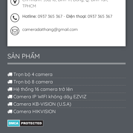
TPHCM
Hotline:
0937 365 367
-
Điện thoại:
0937 365 367
cameradaithang@gmail.com
SẢN PHẨM
Trọn bộ 4 camera
Trọn bộ 8 camera
Hệ thống 16 camera trở lên
Camera IP WIFI không dây EZVIZ
Camera KB-VISION (U.S.A)
Camera HIKVISION