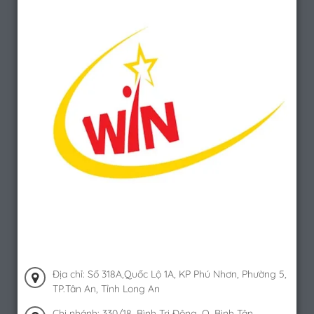
Địa chỉ: Số 318A,Quốc Lộ 1A, KP Phú Nhơn, Phường 5,
TP.Tân An, Tỉnh Long An
Chi nhánh: 330/18, Bình Trị Đông, Q. Bình Tân,