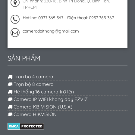
Chi nhánh: 330/18, Bình Trị Đông, Q. Bình Tân,
TPHCM
Hotline:
0937 365 367
-
Điện thoại:
0937 365 367
cameradaithang@gmail.com
SẢN PHẨM
Trọn bộ 4 camera
Trọn bộ 8 camera
Hệ thống 16 camera trở lên
Camera IP WIFI không dây EZVIZ
Camera KB-VISION (U.S.A)
Camera HIKVISION