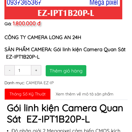
1.800.000 đ
Giá:
CÔNG TY CAMERA LONG AN 24H
SẢN PHẨM CAMERA: Gói linh kiện Camera Quan Sát
EZ-IPT1B20P-L
Thêm giỏ hàng
Danh mục:
CAMERA EZ-IP
Thông Số Kỹ Thuật
Xem thêm về mô tả sản phẩm
Gói linh kiện Camera Quan
Sát EZ-IPT1B20P-L
• Độ phân giải 2 Megapixel cảm biến CMOS kích