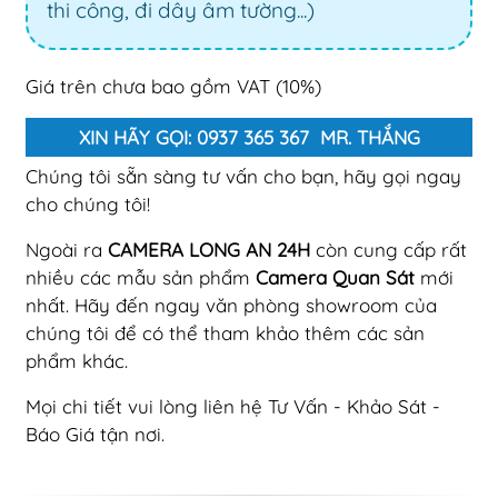
thi công, đi dây âm tường...)
Giá trên chưa bao gồm VAT (10%)
XIN HÃY GỌI: 0937 365 367 MR. THẮNG
Chúng tôi sẵn sàng tư vấn cho bạn, hãy gọi ngay
cho chúng tôi!
Ngoài ra
CAMERA LONG AN 24H
còn cung cấp rất
nhiều các mẫu sản phẩm
Camera Quan Sát
mới
nhất. Hãy đến ngay văn phòng showroom của
chúng tôi để có thể tham khảo thêm các sản
phẩm khác.
Mọi chi tiết vui lòng liên hệ Tư Vấn - Khảo Sát -
Báo Giá tận nơi.