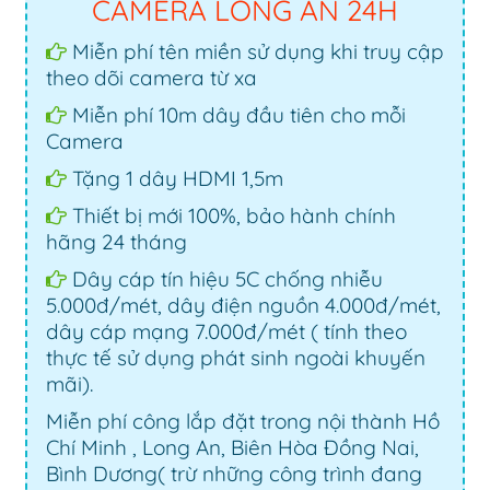
CAMERA LONG AN 24H
Miễn phí tên miền sử dụng khi truy cập
theo dõi camera từ xa
Miễn phí 10m dây đầu tiên cho mỗi
Camera
Tặng 1 dây HDMI 1,5m
Thiết bị mới 100%, bảo hành chính
hãng 24 tháng
Dây cáp tín hiệu 5C chống nhiễu
5.000đ/mét, dây điện nguồn 4.000đ/mét,
dây cáp mạng 7.000đ/mét ( tính theo
thực tế sử dụng phát sinh ngoài khuyến
mãi).
Miễn phí công lắp đặt trong nội thành Hồ
Chí Minh , Long An, Biên Hòa Đồng Nai,
Bình Dương( trừ những công trình đang