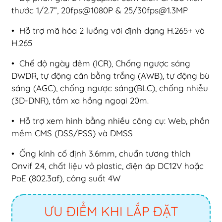
thước 1/2.7”, 20fps@1080P & 25/
30fps@1.3MP
• Hỗ trợ mã hóa 2 luồng với định dạng H.265+ và
H.265
• Chế độ ngày đêm (ICR), Chống ngược sáng
DWDR, tự động cân bằng trắng (AWB), tự động bù
sáng (AGC), chống ngược sáng(BLC), chống nhiễu
(3D-DNR), tầm xa hồng ngoại 20m.
• Hỗ trợ xem hình bằng nhiều công cụ: Web, phần
mềm CMS (DSS/PSS) và DMSS
• Ống kính cố định 3.6mm, chuẩn tương thích
Onvif 2.4, chất liệu vỏ plastic, điện áp DC12V hoặc
PoE (802.3af), công suất 4W
ƯU ĐIỂM KHI LẮP ĐẶT