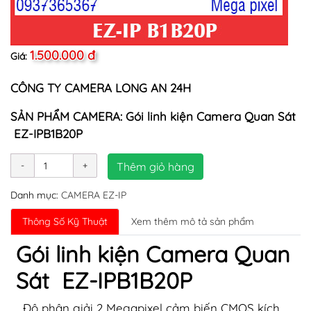
1.500.000 đ
Giá:
CÔNG TY CAMERA LONG AN 24H
SẢN PHẨM CAMERA: Gói linh kiện Camera Quan Sát
EZ-IPB1B20P
Thêm giỏ hàng
Danh mục:
CAMERA EZ-IP
Thông Số Kỹ Thuật
Xem thêm mô tả sản phẩm
Gói linh kiện Camera Quan
Sát EZ-IPB1B20P
Độ phân giải 2 Megapixel cảm biến CMOS kích