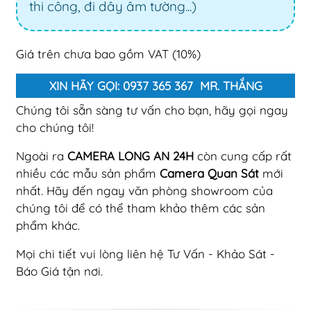
thi công, đi dây âm tường...)
Giá trên chưa bao gồm VAT (10%)
XIN HÃY GỌI: 0937 365 367 MR. THẮNG
Chúng tôi sẵn sàng tư vấn cho bạn, hãy gọi ngay
cho chúng tôi!
Ngoài ra
CAMERA LONG AN 24H
còn cung cấp rất
nhiều các mẫu sản phẩm
Camera Quan Sát
mới
nhất. Hãy đến ngay văn phòng showroom của
chúng tôi để có thể tham khảo thêm các sản
phẩm khác.
Mọi chi tiết vui lòng liên hệ Tư Vấn - Khảo Sát -
Báo Giá tận nơi.