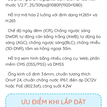
thước 1/2.7”, 25/30fps@1080P(1920×1080)
Hỗ trợ mã hóa 2 luồng với định dạng H.265+ và
H.265
Chế độ ngày đêm (ICR), Chống ngược sáng
DWDR, tự động cân bằng trắng (AWB), tự động bù
sáng (AGC), chống ngược sáng(BLC), chống nhiễu
(3D-DNR), tầm xa hồng ngoại 30m.
Hỗ trợ xem hình bằng nhiều công cụ: Web, phần
mềm CMS (DSS/PSS) và DMSS
Ống kính cố định 3.6mm, chuẩn tương thích
Onvif 2.4, chuẩn chống nước IP67, điện áp DC12V
hoặc PoE (802.3af), công suất 4.2W
ƯU ĐIỂM KHI LẮP ĐẶT