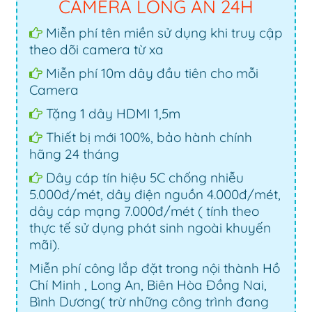
CAMERA LONG AN 24H
Miễn phí tên miền sử dụng khi truy cập
theo dõi camera từ xa
Miễn phí 10m dây đầu tiên cho mỗi
Camera
Tặng 1 dây HDMI 1,5m
Thiết bị mới 100%, bảo hành chính
hãng 24 tháng
Dây cáp tín hiệu 5C chống nhiễu
5.000đ/mét, dây điện nguồn 4.000đ/mét,
dây cáp mạng 7.000đ/mét ( tính theo
thực tế sử dụng phát sinh ngoài khuyến
mãi).
Miễn phí công lắp đặt trong nội thành Hồ
Chí Minh , Long An, Biên Hòa Đồng Nai,
Bình Dương( trừ những công trình đang