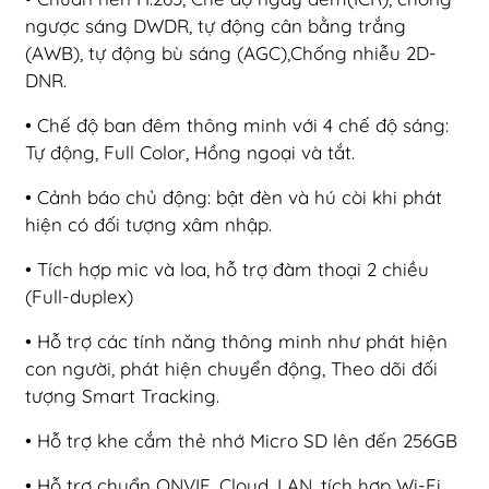
ngược sáng DWDR, tự động cân bằng trắng
(AWB), tự động bù sáng (AGC),Chống nhiễu 2D-
DNR.
• Chế độ ban đêm thông minh với 4 chế độ sáng:
Tự động, Full Color, Hồng ngoại và tắt.
• Cảnh báo chủ động: bật đèn và hú còi khi phát
hiện có đối tượng xâm nhập.
• Tích hợp mic và loa, hỗ trợ đàm thoại 2 chiều
(Full-duplex)
• Hỗ trợ các tính năng thông minh như phát hiện
con người, phát hiện chuyển động, Theo dõi đối
tượng Smart Tracking.
• Hỗ trợ khe cắm thẻ nhớ Micro SD lên đến 256GB
• Hỗ trợ chuẩn ONVIF, Cloud, LAN, tích hợp Wi-Fi