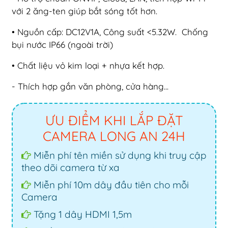
với 2 ăng-ten giúp bắt sóng tốt hơn.
• Nguồn cấp: DC12V1A, Công suất <5.32W. Chống
bụi nước IP66 (ngoài trời)
• Chất liệu vỏ kim loại + nhựa kết hợp.
- Thích hợp gắn văn phòng, cửa hàng...
ƯU ĐIỂM KHI LẮP ĐẶT
CAMERA LONG AN 24H
Miễn phí tên miền sử dụng khi truy cập
theo dõi camera từ xa
Miễn phí 10m dây đầu tiên cho mỗi
Camera
Tặng 1 dây HDMI 1,5m