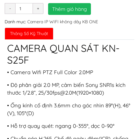
Thêm giỏ hàng
Danh mục:
Camera IP WIFI không dây KB ONE
Thông Số Kỹ Thuật
CAMERA QUAN SÁT KN-
S25F
• Camera Wifi PTZ Full Color 2.0MP
• Độ phân giải 2.0 MP, cảm biến Sony SNR1s kích
thước 1/2.8”, 25/
30fps@2.0M
(1920×1080)
• Ống kính cố định 3.6mm cho góc nhìn 89°(H), 46°
(V), 105°(D)
• Hỗ trợ quay quét: ngang 0-355°, dọc 0-90°
• Chuẩn nén H.265, Chế độ ngày đêm(ICR), chống