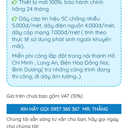
Thiết bị mới 100%, bảo hành chính
hãng 24 tháng
Dây cáp tín hiệu 5C chống nhiễu
5.000đ/mét, dây điện nguồn 4.000đ/mét,
dây cáp mạng 7.000đ/mét ( tính theo
thực tế sử dụng phát sinh ngoài khuyến
mãi).
Miễn phí công lắp đặt trong nội thành Hồ
Chí Minh , Long An, Biên Hòa Đồng Nai,
Bình Dương( trừ những công trình đang
thi công, đi dây âm tường...)
Giá trên chưa bao gồm VAT (10%)
XIN HÃY GỌI: 0937 365 367 MR. THẮNG
Chúng tôi sẵn sàng tư vấn cho bạn, hãy gọi ngay
cho chúng tôi!