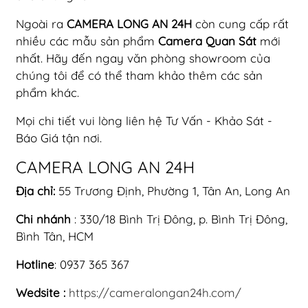
Ngoài ra
CAMERA LONG AN 24H
còn cung cấp rất
nhiều các mẫu sản phẩm
Camera Quan Sát
mới
nhất. Hãy đến ngay văn phòng showroom của
chúng tôi để có thể tham khảo thêm các sản
phẩm khác.
Mọi chi tiết vui lòng liên hệ Tư Vấn - Khảo Sát -
Báo Giá tận nơi.
CAMERA LONG AN 24H
Địa chỉ:
55 Trương Định, Phường 1, Tân An, Long An
Chi nhánh
: 330/18 Bình Trị Đông, p. Bình Trị Đông,
Bình Tân, HCM
Hotline
: 0937 365 367
Wedsite :
https://cameralongan24h.com/