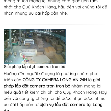
mong muốn mạng lại những cảm giác yên tâm
nhất cho Quý Khách Hàng, hãy đến với chúng tôi để
nhận những ưu đãi hấp dẫn nhé.
Giải pháp lắp đặt camera trọn bộ
Hướng đến người sử dụng là phương châm phát
triển của
CÔNG TY CAMERA LONG AN 24H
là
giải
pháp lắp đặt camera trọn trọn bộ
nhằm mang lại
hiểu quả tiết kiệm chi phí cho Quý Khách Hàng. Hãy
đến với công ty chúng tôi để được nhận được nhiều
ưu đãi hấp dẫn từ
dịch vụ lắp đặt camera tại Long
An
.