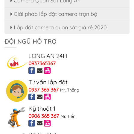
Camera Quan Sát Long An
Giải pháp lắp đặt camera trọn bộ
Lắp đặt camera quan sát giá rẻ 2020
ĐỘI NGŨ HỖ TRỢ
LONG AN 24H
0937365367
Tư vấn lắp đặt
0937 365 367
Mr. Thắng
Kỹ thuật 1
0906 365 367
Mr. Tiến