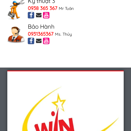
Kỹ thuật 3
0938 365 367
Mr Tuân
Bảo Hành
0931365367
Ms. Thủy