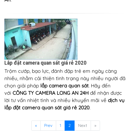
Lắp đặt camera quan sát giá rẻ 2020
Trộm cướp, bạo lực, đánh đập trẻ em ngày càng
nhiều, nhằm cải thiện tình trạng này nhiều người đã
chọn giải pháp
lắp camera quan sát
. Hãy đến
với
CÔNG TY CAMERA LONG AN 24H
để nhận được
lời tư vấn nhiệt tình và nhiều khuyến mãi về
dịch vụ
lắp đặt camera quan sát giá rẻ 2020
.
«
Prev
1
2
Next
»