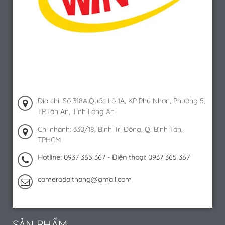
Địa chỉ: Số 318A,Quốc Lộ 1A, KP Phú Nhơn, Phường 5,
TP.Tân An, Tỉnh Long An
Chi nhánh: 330/18, Bình Trị Đông, Q. Bình Tân,
TPHCM
Hotline:
0937 365 367
-
Điện thoại:
0937 365 367
cameradaithang@gmail.com
SẢN PHẨM